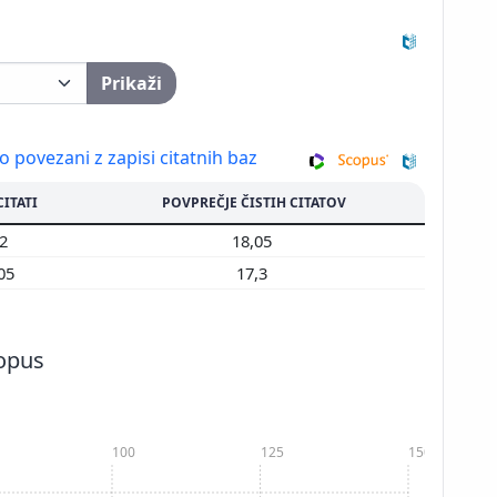
Prikaži
so povezani z zapisi citatnih baz
CITATI
POVPREČJE ČISTIH CITATOV
22
18,05
505
17,3
copus
100
125
150