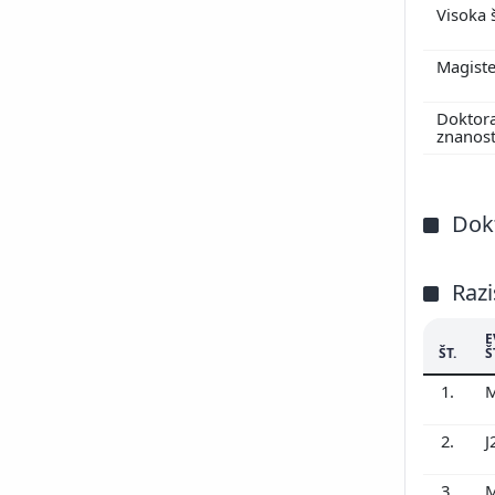
Visoka 
Magiste
Doktor
znanos
Dokt
Razi
E
ŠT.
Š
1.
M
2.
J
3.
M