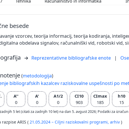
07
Tehnika
Računalništvo in informatika
I
učne besede
vanje vzorcev, teorija informacij, teorija kodiranja, inteli
digitalna obdelava signalov, računalniški vid, robotski vid, 
iografija
Reprezentativne bibliografske enote
|
Os
notenje
(
metodologija
)
nje bibliografskih kazalcev raziskovalne uspešnosti po met
.
A''
A'
A1/2
CI10
CImax
h10
0
0
0
903
185
15
zadnjih 5 let (citati za zadnjih 10 let) na dan 5. avgust 2026; Podatki za izr
a razpise ARIS (
21.05.2024 – Ciljni raziskovalni programi,
arhiv
)