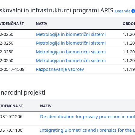
skovalni in infrastrukturni programi ARIS
Legenda
VIDENČNA ŠT.
NAZIV
OBDOB
2-0250
Metrologija in biometrični sistemi
1.1.20
2-0250
Metrologija in biometrični sistemi
1.1.20
2-0250
Metrologija in biometrični sistemi
1.1.20
2-0250
Metrologija in biometrični sistemi
1.1.20
0-0517-1538
Razpoznavanje vzorcev
1.1.19
narodni projekti
VIDENČNA ŠT.
NAZIV
OST-IC1206
De-identification for privacy protection in mu
OST-IC1106
Integrating Biometrics and Forensics for the 