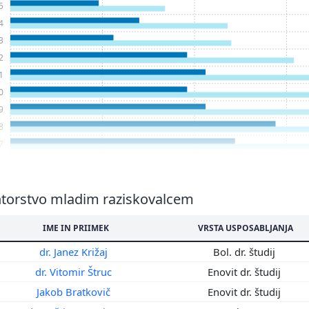
5
4
3
2
1
0
9
8
7
6
5
4
torstvo mladim raziskovalcem
3
IME IN PRIIMEK
VRSTA USPOSABLJANJA
2
1
dr. Janez Križaj
Bol. dr. študij
0
dr. Vitomir Štruc
Enovit dr. študij
9
Jakob Bratkovič
Enovit dr. študij
8