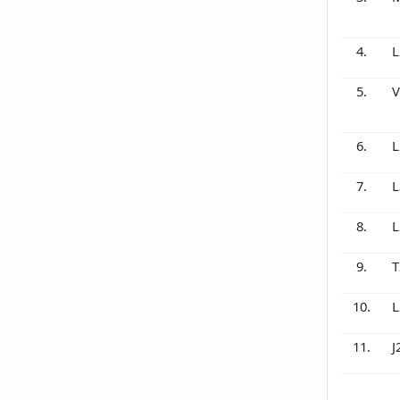
4.
L
5.
V
6.
L
7.
L
8.
L
9.
T
10.
L
11.
J