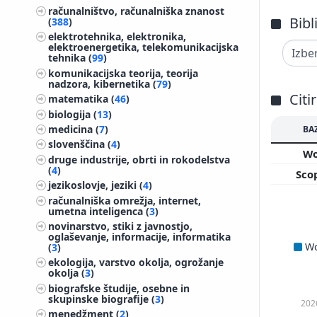
računalništvo, računalniška znanost
Bibl
(
388
)
elektrotehnika, elektronika,
elektroenergetika, telekomunikacijska
tehnika (
99
)
komunikacijska teorija, teorija
nadzora, kibernetika (
79
)
Citi
matematika (
46
)
biologija (
13
)
medicina (
7
)
BA
slovenščina (
4
)
W
druge industrije, obrti in rokodelstva
(
4
)
Sco
jezikoslovje, jeziki (
4
)
računalniška omrežja, internet,
umetna inteligenca (
3
)
novinarstvo, stiki z javnostjo,
oglaševanje, informacije, informatika
W
(
3
)
ekologija, varstvo okolja, ogrožanje
okolja (
3
)
biografske študije, osebne in
skupinske biografije (
3
)
202
menedžment (
2
)