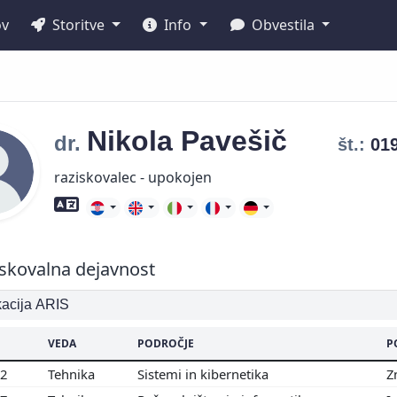
ov
Storitve
Info
Obvestila
Nikola
Pavešič
dr.
št.:
01
raziskovalec - upokojen
Znanje tujih jezikov
skovalna dejavnost
ikacija ARIS
VEDA
PODROČJE
P
02
Tehnika
Sistemi in kibernetika
Z