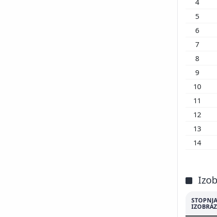
4
200
5
200
200
6
200
7
200
8
200
9
200
10
200
11
199
12
199
199
13
199
14
199
199
Izo
STOPNJ
IZOBRAZ