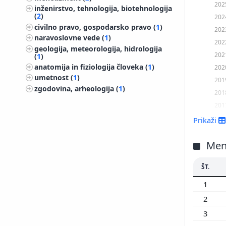
202
inženirstvo, tehnologija, biotehnologija
(
2
)
202
civilno pravo, gospodarsko pravo (
1
)
202
naravoslovne vede (
1
)
202
geologija, meteorologija, hidrologija
202
(
1
)
anatomija in fiziologija človeka (
1
)
202
umetnost (
1
)
201
zgodovina, arheologija (
1
)
201
201
201
Prikaži
201
201
Men
201
ŠT.
201
201
1
201
2
200
3
200