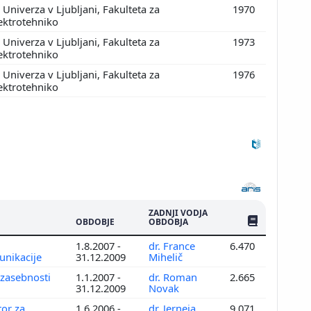
Univerza v Ljubljani, Fakulteta za
1970
ektrotehniko
Univerza v Ljubljani, Fakulteta za
1973
ektrotehniko
Univerza v Ljubljani, Fakulteta za
1976
ektrotehniko
ZADNJI VODJA
ŠTEV. PUBLIKAC
OBDOBJE
OBDOBJA
1.8.2007 -
dr. France
6.470
unikacije
31.12.2009
Mihelič
 zasebnosti
1.1.2007 -
dr. Roman
2.665
31.12.2009
Novak
tor za
1.6.2006 -
dr. Jerneja
9.071