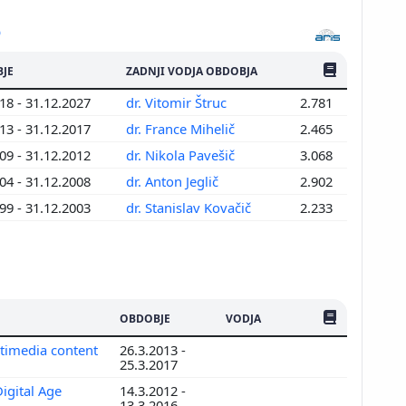
ŠTEV. PUBLIKAC
JE
ZADNJI VODJA OBDOBJA
18 - 31.12.2027
dr. Vitomir Štruc
2.781
13 - 31.12.2017
dr. France Mihelič
2.465
09 - 31.12.2012
dr. Nikola Pavešič
3.068
04 - 31.12.2008
dr. Anton Jeglič
2.902
99 - 31.12.2003
dr. Stanislav Kovačič
2.233
ŠTEV. PUBLIKAC
OBDOBJE
VODJA
ltimedia content
26.3.2013 -
25.3.2017
Digital Age
14.3.2012 -
13.3.2016