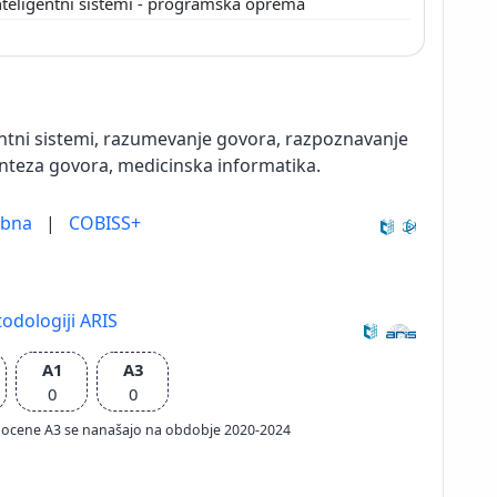
nteligentni sistemi - programska oprema
gentni sistemi, razumevanje govora, razpoznavanje
sinteza govora, medicinska informatika.
ebna
|
COBISS+
odologiji ARIS
A1
A3
0
0
ačun ocene A3 se nanašajo na obdobje 2020-2024