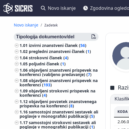
Novo iskanje
Zgodovina ogled
Novo iskanje
Zadetek
Tipologija dokumentov/del
1.01
izvirni znanstveni članek (
56
)
1.02
pregledni znanstveni članek (
1
)
1.04
strokovni članek (
4
)
1.05
poljudni članek (
1
)
1.06
objavljeni znanstveni prispevek na
konferenci (vabljeno predavanje) (
7
)
1.08
objavljeni znanstveni prispevek na
konferenci (
193
)
Razi
1.09
objavljeni strokovni prispevek na
konferenci (
4
)
Klasif
1.12
objavljeni povzetek znanstvenega
prispevka na konferenci (
8
)
KODA
1.16
samostojni znanstveni sestavek ali
poglavje v monografski publikaciji (
5
)
2.06.
1.17
samostojni strokovni sestavek ali
poglavje v monografski publikaciji (
1
)