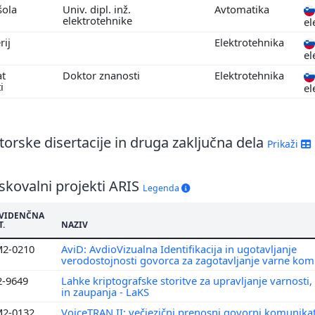
šola
Univ. dipl. inž.
Avtomatika
elektrotehnike
el
rij
Elektrotehnika
el
at
Doktor znanosti
Elektrotehnika
ti
el
orske disertacije in druga zaključna dela
Prikaži
skovalni projekti ARIS
Legenda
VIDENČNA
T.
NAZIV
2-0210
AviD: AvdioVizualna Identifikacija in ugotavljanje
verodostojnosti govorca za zagotavljanje varne kom
2-9649
Lahke kriptografske storitve za upravljanje varnosti,
in zaupanja - LaKS
2-0132
VoiceTRAN II: večjezični prenosni govorni komunika