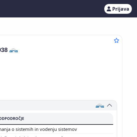
Prijava
938
ODPODROČJE
nanja o sistemih in vodenju sistemov