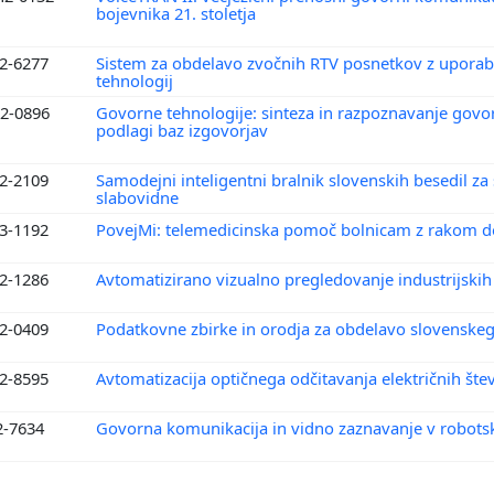
bojevnika 21. stoletja
2-6277
Sistem za obdelavo zvočnih RTV posnetkov z upora
tehnologij
2-0896
Govorne tehnologije: sinteza in razpoznavanje govo
podlagi baz izgovorjav
2-2109
Samodejni inteligentni bralnik slovenskih besedil za 
slabovidne
3-1192
PovejMi: telemedicinska pomoč bolnicam z rakom 
2-1286
Avtomatizirano vizualno pregledovanje industrijskih
2-0409
Podatkovne zbirke in orodja za obdelavo slovenske
2-8595
Avtomatizacija optičnega odčitavanja električnih št
2-7634
Govorna komunikacija in vidno zaznavanje v robotsk