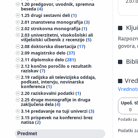
2.07.
1.20
predgovor, uvodnik, spremna
beseda (
4
)
1.25
drugi sestavni deli (
1
)
2.01
znanstvena monografija (
3
)
Klj
2.02
strokovna monografija (
1
)
2.03
univerzitetni, visokošolski ali
Razpozna
višješolski učbenik z recenzijo (
5
)
govora, 
2.08
doktorska disertacija (
17
)
2.09
magistrsko delo (
37
)
2.11
diplomsko delo (
281
)
Bibl
2.12
končno poročilo o rezultatih
raziskav (
7
)
2.19
radijska ali televizijska oddaja,
Vred
podkast, intervju, novinarska
konferenca (
1
)
Vrednote
2.20
raziskovalni podatki (
1
)
2.25
druge monografije in druga
Upoš. tč
zaključena dela (
4
)
0
3.14
predavanje na tuji univerzi (
3
)
3.15
prispevek na konferenci brez
Podatki za 
natisa (
2
)
Podatki z
Predmet