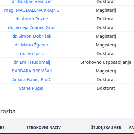
dr. Boštjan Vesnicer
Doktorat
7
mag. MAGDALENA KRAJNC
Magisterij
6
5
dr. Anton Pozne
Doktorat
4
dr. Jerneja Žganec Gros
Doktorat
3
dr. Simon Dobrišek
Magisterij
2
dr. Mario Žganec
Magisterij
1
dr. Ivo Ipšić
Doktorat
0
dr. Emil Hudomalj
Strokovno usposabljanje
9
BARBARA BREMŠAK
Magisterij
8
7
Ankica Babić, Ph.D.
Doktorat
6
Stane Pugelj
Doktorat
5
4
brazba
A
BE
STROKOVNI NAZIV
ŠTUDIJSKA SMER
FA