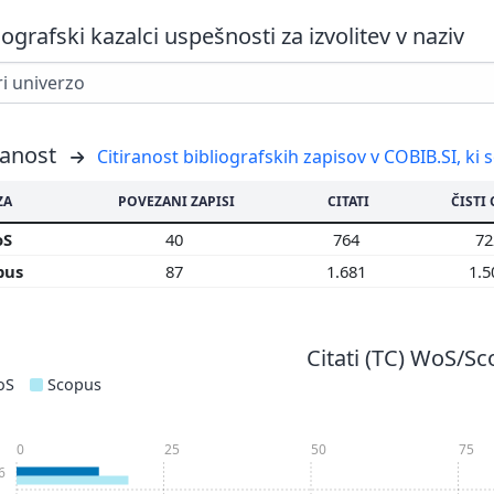
iografski kazalci uspešnosti za izvolitev v naziv
ranost
Citiranost bibliografskih zapisov v COBIB.SI, ki 
ZA
POVEZANI ZAPISI
CITATI
ČISTI 
oS
40
764
7
pus
87
1.681
1.
Citati (TC) WoS/S
oS
Scopus
0
25
50
75
6