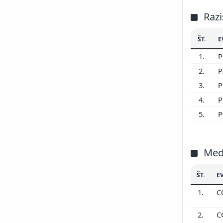
Razi
ŠT.
E
1.
P
2.
P
3.
P
4.
P
5.
P
Med
ŠT.
E
1.
C
2.
C