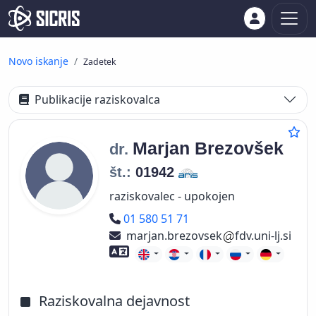
Novo iskanje
Zadetek
Publikacije raziskovalca
Marjan
Brezovšek
dr.
št.:
01942
raziskovalec - upokojen
Telefon
01 580 51 71
marjan.brezovsek
fdv.uni-lj.si
Znanje tujih jezikov
Raziskovalna dejavnost