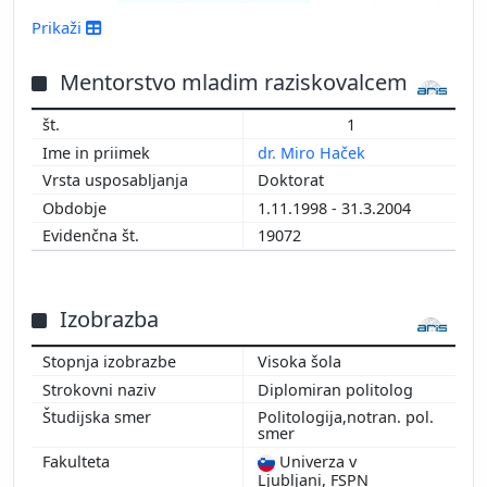
2016
Prikaži
2015
2014
Mentorstvo mladim raziskovalcem
2013
1
2012
dr. Miro Haček
Doktorat
1.11.1998 - 31.3.2004
19072
Izobrazba
Visoka šola
Diplomiran politolog
Politologija,notran. pol.
smer
Univerza v
Ljubljani, FSPN