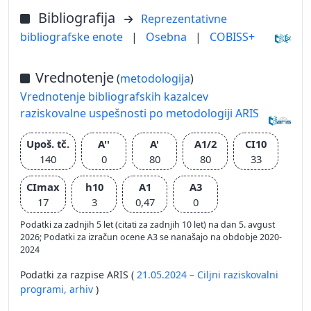
Bibliografija
Reprezentativne
bibliografske enote
|
Osebna
|
COBISS+
Vrednotenje
(
metodologija
)
Vrednotenje bibliografskih kazalcev
raziskovalne uspešnosti po metodologiji ARIS
Upoš. tč.
A''
A'
A1/2
CI10
140
0
80
80
33
CImax
h10
A1
A3
17
3
0,47
0
Podatki za zadnjih 5 let (citati za zadnjih 10 let) na dan 5. avgust
2026; Podatki za izračun ocene A3 se nanašajo na obdobje 2020-
2024
Podatki za razpise ARIS (
21.05.2024 – Ciljni raziskovalni
programi,
arhiv
)