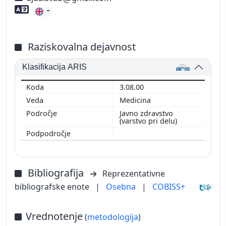
Znanje tujih jezikov
Raziskovalna dejavnost
Klasifikacija ARIS
3.08.00
Medicina
Javno zdravstvo
(varstvo pri delu)
Bibliografija
Reprezentativne
bibliografske enote
|
Osebna
|
COBISS+
Vrednotenje
(
metodologija
)