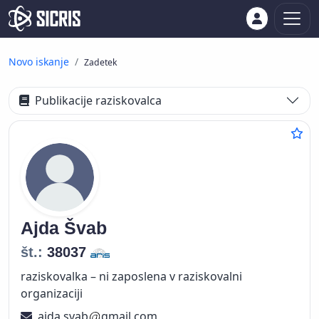
Novo iskanje
Zadetek
Publikacije raziskovalca
Ajda
Švab
št.:
38037
raziskovalka – ni zaposlena v raziskovalni
organizaciji
ajda.svab
gmail.com