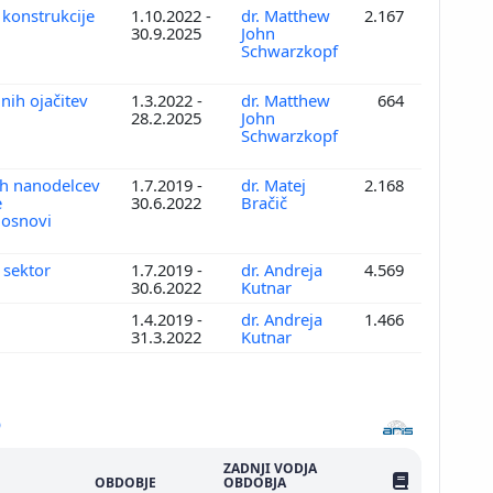
e konstrukcije
1.10.2022 -
dr. Matthew
2.167
30.9.2025
John
Schwarzkopf
nih ojačitev
1.3.2022 -
dr. Matthew
664
28.2.2025
John
Schwarzkopf
ih nanodelcev
1.7.2019 -
dr. Matej
2.168
e
30.6.2022
Bračič
 osnovi
 sektor
1.7.2019 -
dr. Andreja
4.569
30.6.2022
Kutnar
1.4.2019 -
dr. Andreja
1.466
31.3.2022
Kutnar
ZADNJI VODJA
ŠTEV. PUBLIKAC
OBDOBJE
OBDOBJA