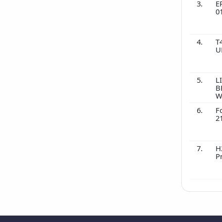
3.
E
0
4.
T
U
5.
L
B
W
6.
F
2
7.
H
P