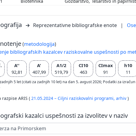
01
Biotehnika
Gozdarstvo, lesarstvo in papirniš
iografija
Reprezentativne bibliografske enote
|
Os
notenje
(
metodologija
)
nje bibliografskih kazalcev raziskovalne uspešnosti po met
.
A''
A'
A1/2
CI10
CImax
h10
92,81
407,99
519,79
463
91
11
zadnjih 5 let (citati za zadnjih 10 let) na dan 5. avgust 2026; Podatki za izr
)
a razpise ARIS (
21.05.2024 – Ciljni raziskovalni programi,
arhiv
)
iografski kazalci uspešnosti za izvolitev v naziv