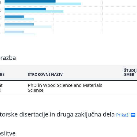
1
0
9
8
7
6
5
4
brazba
3
A
ŠTUDI
2
BE
STROKOVNI NAZIV
SMER
1
at
PhD in Wood Science and Materials
ti
Science
orske disertacije in druga zaključna dela
Prikaži
slitve