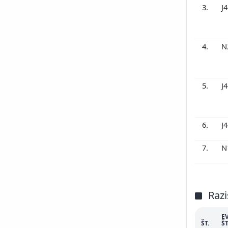
3.
J
4.
N
5.
J
6.
J
7.
N
Razi
E
ŠT.
ŠT