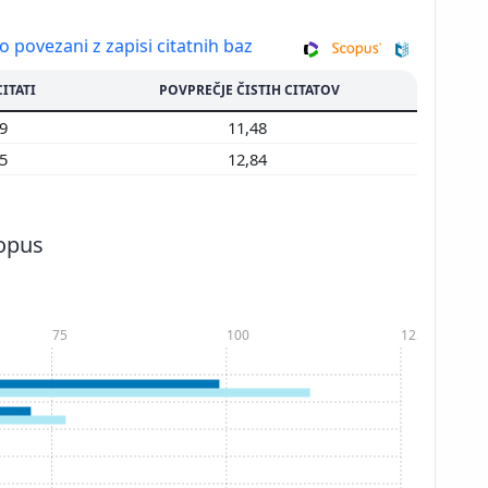
so povezani z zapisi citatnih baz
CITATI
POVPREČJE ČISTIH CITATOV
79
11,48
75
12,84
copus
75
100
125