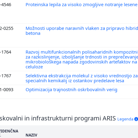
4-4546
Proteinska lepila za visoko zmogljive notranje lesen
2-0255
Možnosti uporabe naravnih vlaken za pripravo hibrid
betona
4-1764
Razvoj multifunkcionalnih polisaharidnih kompozitn
za razkislinjenje, izboljšanje trdnosti in preprečevanj
mikrobiološkega napada zgodovinskih artefaktov na
celuloze
4-1767
Selektivna ekstrakcija molekul z visoko vrednostjo za
specialnih kemikalij iz ostankov predelave lesa
1-0093
Optimizacija trajnostnih oskrbovalnih verig
skovalni in infrastrukturni programi ARIS
Legenda
VIDENČNA
.
NAZIV