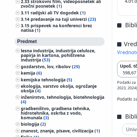
4.01.
2.33
strokovni film, videoposnetek ali
zvočni posnetek (
1
)
3.11
radijski ali TV dogodek (
1
)
3.14
predavanje na tuji univerzi (
23
)
Bibl
3.15
prispevek na konferenci brez
natisa (
1
)
Predmet
Vred
lesna industrija, industrija celuloze,
Vrednote
papirja in kartona, pohištvena
industrija (
53
)
Upoš. tč
gozdarstvo, lov, ribolov (
29
)
598,67
kemija (
6
)
kemijska tehnologija (
5
)
Podatki za 
ekologija, varstvo okolja, ogrožanje
2023, 2024
okolja (
4
)
inženirstvo, tehnologija, biotehnologija
Podatki z
(
4
)
gradbeništvo, gradbena tehnika,
hidrotehnika, oskrba z vodo,
Bibl
komunala (
3
)
biologija (
2
)
znanost, znanje, pisave, civilizacija (
1
)