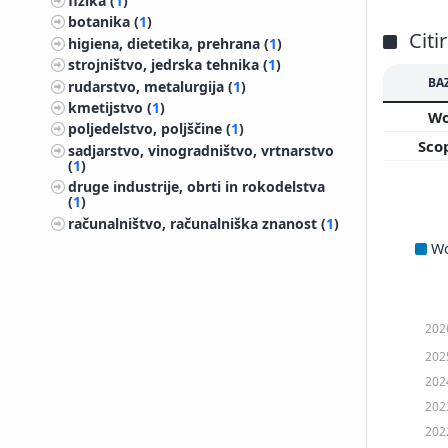
fizika (
1
)
botanika (
1
)
Citi
higiena, dietetika, prehrana (
1
)
strojništvo, jedrska tehnika (
1
)
BA
rudarstvo, metalurgija (
1
)
kmetijstvo (
1
)
W
poljedelstvo, poljščine (
1
)
Sco
sadjarstvo, vinogradništvo, vrtnarstvo
(
1
)
druge industrije, obrti in rokodelstva
(
1
)
računalništvo, računalniška znanost (
1
)
W
202
202
202
202
202