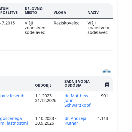
ATUM
DELOVNO
APOSLITVE
MESTO
VLOGA
NAZIV
5.7.2015
Višji
Raziskovalec
Višji
znanstveni
znanstveni
sodelavec
sodelavec
ZADNJI VODJA
ŠTEV. PUBLIKAC
OBDOBJE
OBDOBJA
kov v lesenih
1.1.2023 -
dr. Matthew
901
31.12.2026
John
Schwarzkopf
 zgoščenega
1.10.2023 -
dr. Andreja
1.113
imi lastnostmi
30.9.2026
Kutnar