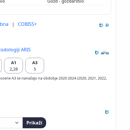
tvo
Gozd - gozdarstvo
ebna
|
COBISS+
odologiji ARIS
A1
A3
2,28
5
ačun ocene A3 se nanašajo na obdobje 2020-2024 (2020, 2021, 2022,
Prikaži