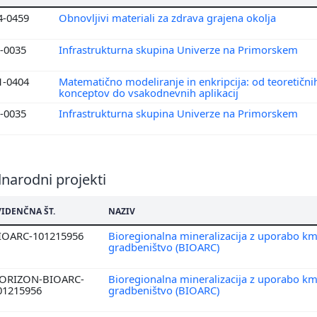
4-0459
Obnovljivi materiali za zdrava grajena okolja
0-0035
Infrastrukturna skupina Univerze na Primorskem
1-0404
Matematično modeliranje in enkripcija: od teoretični
konceptov do vsakodnevnih aplikacij
0-0035
Infrastrukturna skupina Univerze na Primorskem
narodni projekti
VIDENČNA ŠT.
NAZIV
IOARC-101215956
Bioregionalna mineralizacija z uporabo kme
gradbeništvo (BIOARC)
ORIZON-BIOARC-
Bioregionalna mineralizacija z uporabo kme
01215956
gradbeništvo (BIOARC)