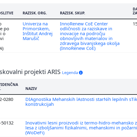
D
OSLITVE
RAZISK. ORG.
RAZISK. SKUP.
Z
o
Univerza na
InnoRenew CoE Center
1
e po
Primorskem,
odličnosti za raziskave in
i o
Inštitut Andrej
inovacije na področju
vi
Marušič
obnovljivih materialov in
zdravega bivanjskega okolja
%)
(InnoRenew CoE)
skovalni projekti ARIS
Legenda
VIDENČNA
.
NAZIV
2-0280
DIAgnostika Mehanskih lAstnosti starNih lepilnih sTi
konstrukcijah
4-50132
Inovativni lesni proizvodi iz termo-hidro-mehansko
lesa z izboljšanimi fizikalnimi, mehanskimi in požarn
(WoDeFi)