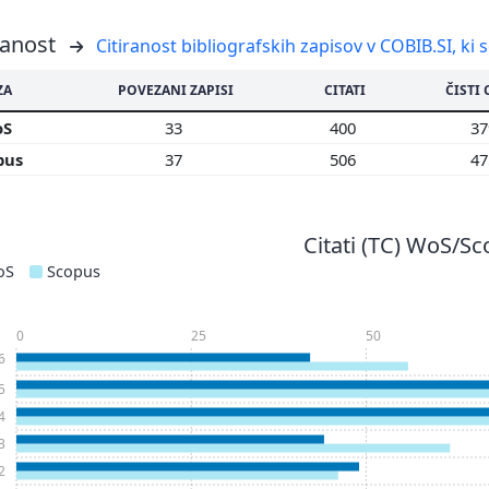
ranost
Citiranost bibliografskih zapisov v COBIB.SI, ki 
ZA
POVEZANI ZAPISI
CITATI
ČISTI 
oS
33
400
3
pus
37
506
4
Citati (TC) WoS/S
oS
Scopus
0
25
50
6
5
4
3
2