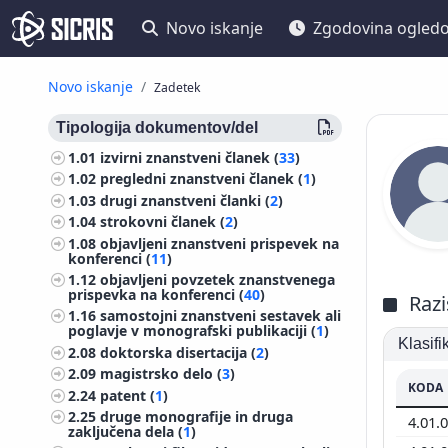
Novo iskanje
Zgodovina ogled
Novo iskanje
Zadetek
Tipologija dokumentov/del
1.01
izvirni znanstveni članek (
33
)
1.02
pregledni znanstveni članek (
1
)
1.03
drugi znanstveni članki (
2
)
1.04
strokovni članek (
2
)
1.08
objavljeni znanstveni prispevek na
konferenci (
11
)
1.12
objavljeni povzetek znanstvenega
prispevka na konferenci (
40
)
Razi
1.16
samostojni znanstveni sestavek ali
poglavje v monografski publikaciji (
1
)
Klasif
2.08
doktorska disertacija (
2
)
2.09
magistrsko delo (
3
)
KODA
2.24
patent (
1
)
2.25
druge monografije in druga
4.01.
zaključena dela (
1
)