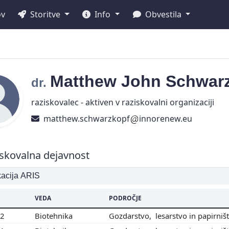
ov
Storitve
Info
Obvestila
Matthew John
Schwar
dr.
raziskovalec - aktiven v raziskovalni organizaciji
matthew.schwarzkopf
innorenew.eu
skovalna dejavnost
ikacija ARIS
VEDA
PODROČJE
02
Biotehnika
Gozdarstvo, lesarstvo in papirniš