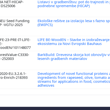
RA NET-HICAP-
Listavci v gradbeništvu: pot do trajnosti in
1DS25006
podnebne spremembe (HICAP)
4EU Seed Funding
Ekološke rešitve za izolacijo lesa s fazno
P -VGTU-2025
(EWIPCS)
IFE-23-PRE-IT-LIFE-
LIFE BE-WoodEN – Stavbe in izobraževanje
E-
ekosistemu za Novi Evropski Bauhaus
oodEN/101148077
orestValue-C3330-
BarkBuild: Drevesna skorja kot obnovljiv vi
1-252003
lesenih gradbenih materialov
2020-EU.3.2.6.1-
Development of novel functional proteins 
ro-Enrich-218393
ingredients from rapeseed, olive, tomato an
streams for applications in food, cosmetics
adhesives