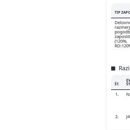
TIP ZAP
Delovn
razmerj
pogodb
zaposlit
(120%,
RD:120
Razi
E
ŠT.
ŠT
1.
N
2.
J