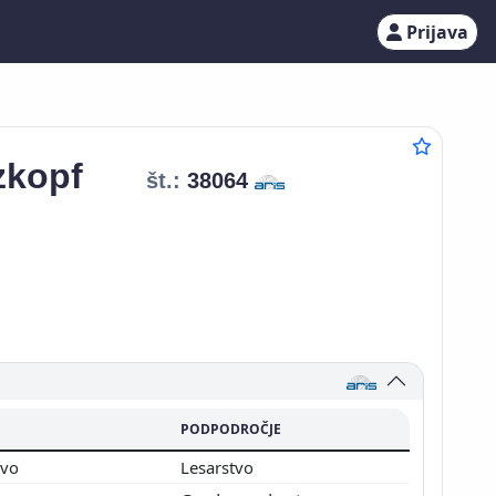
Prijava
zkopf
št.:
38064
PODPODROČJE
tvo
Lesarstvo