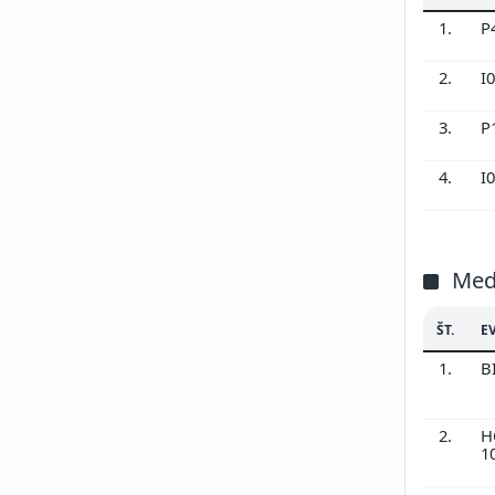
1.
P
2.
I
3.
P
4.
I
Med
ŠT.
E
1.
B
2.
H
1