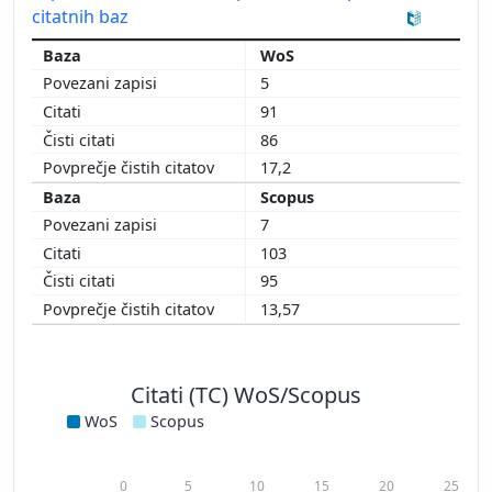
citatnih baz
WoS
5
91
86
17,2
Scopus
7
103
95
13,57
Citati (TC) WoS/Scopus
WoS
Scopus
0
5
10
15
20
25