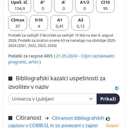
Upoš. tč.
A''
A'
A1/2
CI10
154,9
0
0
0
95
CImax
h10
A1
A3
37
4
0,41
0,12
Podatki za zadnjih 5 let (citati za zadnjih 10 let) na dan 6. avgust
2026; Podatki za izračun ocene A3 se nanašajo na obdobje 2020-
2024 (2021, 2022, 2023, 2024)
Podatki za razpise ARIS (
21.05.2024 – Ciljni raziskovalni
programi,
arhiv
)
Bibliografski kazalci uspešnosti za
izvolitev v naziv
Prikaži
Citiranost
Citiranost bibliografskih
zapisov v COBIB.SI, ki so povezani z zapisi