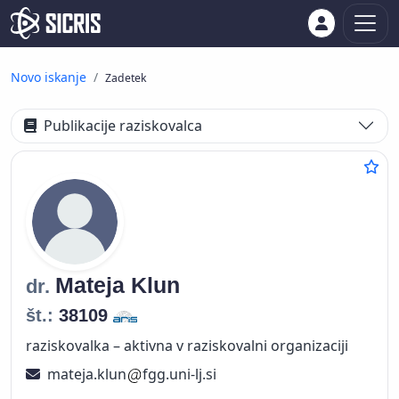
Novo iskanje
Zadetek
Publikacije raziskovalca
Mateja
Klun
dr.
št.:
38109
raziskovalka – aktivna v raziskovalni organizaciji
mateja.klun
fgg.uni-lj.si