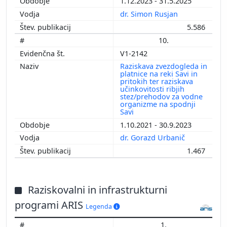
1.12.2023 - 31.5.2025
dr. Simon Rusjan
5.586
10.
V1-2142
Raziskava zvezdogleda in
platnice na reki Savi in
pritokih ter raziskava
učinkovitosti ribjih
stez/prehodov za vodne
organizme na spodnji
Savi
1.10.2021 - 30.9.2023
dr. Gorazd Urbanič
1.467
Raziskovalni in infrastrukturni
programi ARIS
Legenda
1.