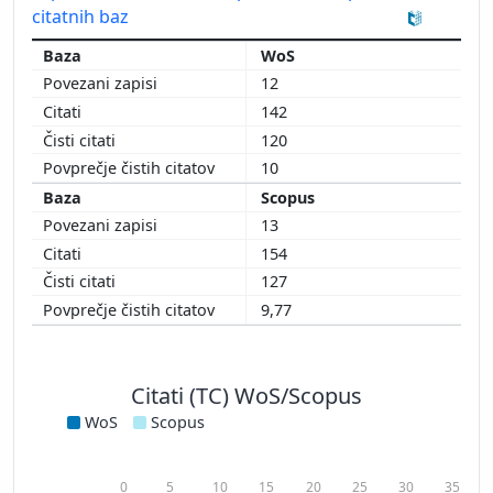
citatnih baz
WoS
12
142
120
10
Scopus
13
154
127
9,77
Citati (TC) WoS/Scopus
WoS
Scopus
0
5
10
15
20
25
30
35