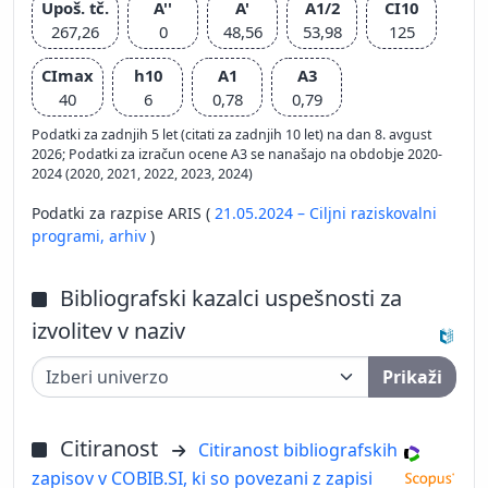
Upoš. tč.
A''
A'
A1/2
CI10
267,26
0
48,56
53,98
125
CImax
h10
A1
A3
40
6
0,78
0,79
Podatki za zadnjih 5 let (citati za zadnjih 10 let) na dan 8. avgust
2026; Podatki za izračun ocene A3 se nanašajo na obdobje 2020-
2024 (2020, 2021, 2022, 2023, 2024)
Podatki za razpise ARIS (
21.05.2024 – Ciljni raziskovalni
programi,
arhiv
)
Bibliografski kazalci uspešnosti za
izvolitev v naziv
Prikaži
Citiranost
Citiranost bibliografskih
zapisov v COBIB.SI, ki so povezani z zapisi