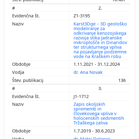
2.
Z1-3195
Karst3Dge – 3D geološko
modeliranje za
odkrivanje kenozojskega
razvoja stika Jadranske
mikroplošče in Dinaridov
ter strukturnega vpliva
na pojavljanje podzemne
vode na Kraškem robu
1.11.2021 - 31.12.2024
dr. Ana Novak
136
3.
J1-1712
Zapis okoljskih
sprememb in
človekovega vpliva v
holocenskih sedimentih
Tržaškega zaliva
1.7.2019 - 30.6.2023
dr. Matej Dolenec