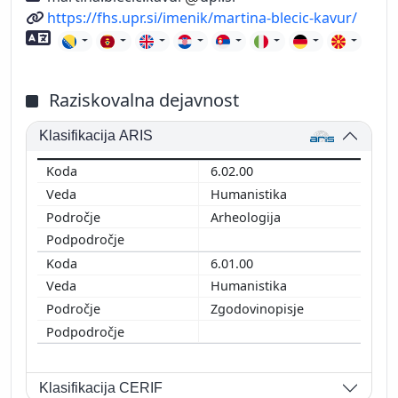
Spletni naslov
https://fhs.upr.si/imenik/martina-blecic-kavur/
Znanje tujih jezikov
Raziskovalna dejavnost
Klasifikacija ARIS
6.02.00
Humanistika
Arheologija
6.01.00
Humanistika
Zgodovinopisje
Klasifikacija CERIF