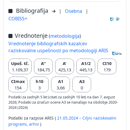
Bibliografija
|
Osebna
|
COBISS+
Vrednotenje
(
metodologija
)
Vrednotenje bibliografskih kazalcev
raziskovalne uspešnosti po metodologiji ARIS
Upoš. tč.
A''
A'
A1/2
CI10
1.109,37
184,75
425,13
445,13
179
CImax
h10
A1
A3
154
3
3,66
0
Podatki za zadnjih 5 let (citati za zadnjih 10 let) na dan 7. avgust
2026; Podatki za izračun ocene A3 se nanašajo na obdobje 2020-
2024 (2024)
Podatki za razpise ARIS (
21.05.2024 – Ciljni raziskovalni
programi,
arhiv
)