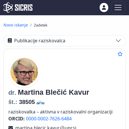
Novo iskanje
Zadetek
Publikacije raziskovalca
Martina
Blečić Kavur
dr.
št.:
38505
raziskovalka – aktivna v raziskovalni organizaciji
ORCID:
0000-0002-7626-6484
martina.blecic.kavur
upr.si