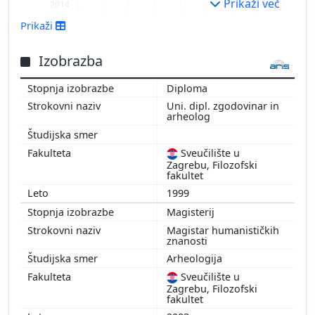
Prikaži več
2014
2011
Prikaži
Izobrazba
Diploma
Uni. dipl. zgodovinar in
arheolog
Sveučilište u
Zagrebu, Filozofski
fakultet
1999
Magisterij
Magistar humanističkih
znanosti
Arheologija
Sveučilište u
Zagrebu, Filozofski
fakultet