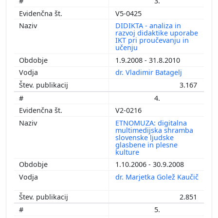
3.
V5-0425
DIDIKTA - analiza in
razvoj didaktike uporabe
IKT pri proučevanju in
učenju
1.9.2008 - 31.8.2010
dr. Vladimir Batagelj
3.167
4.
V2-0216
ETNOMUZA: digitalna
multimedijska shramba
slovenske ljudske
glasbene in plesne
kulture
1.10.2006 - 30.9.2008
dr. Marjetka Golež Kaučič
2.851
5.