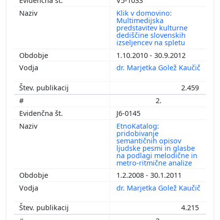
V5-1033
Klik v domovino:
Multimedijska
predstavitev kulturne
dediščine slovenskih
izseljencev na spletu
1.10.2010 - 30.9.2012
dr. Marjetka Golež Kaučič
2.459
2.
J6-0145
EtnoKatalog:
pridobivanje
semantičnih opisov
ljudske pesmi in glasbe
na podlagi melodične in
metro-ritmične analize
1.2.2008 - 30.1.2011
dr. Marjetka Golež Kaučič
4.215