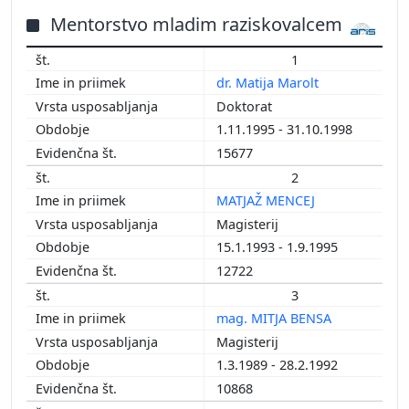
2013
Mentorstvo mladim raziskovalcem
2012
1
2011
dr. Matija Marolt
2010
Doktorat
2009
1.11.1995 - 31.10.1998
2008
15677
2007
2
2006
MATJAŽ MENCEJ
2005
Magisterij
2004
15.1.1993 - 1.9.1995
1982
12722
3
mag. MITJA BENSA
Magisterij
1.3.1989 - 28.2.1992
10868