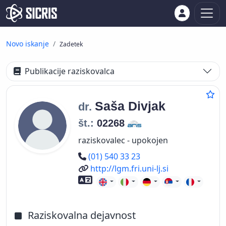
Novo iskanje
Zadetek
Publikacije raziskovalca
Saša
Divjak
dr.
št.:
02268
raziskovalec - upokojen
Telefon
(01) 540 33 23
Spletni naslov
http://lgm.fri.uni-lj.si
Znanje tujih jezikov
Raziskovalna dejavnost