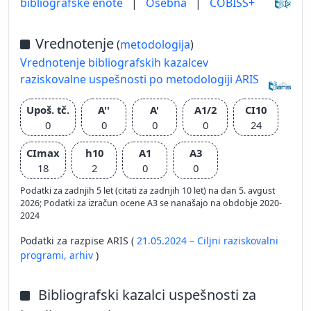
bibliografske enote
|
Osebna
|
COBISS+
Vrednotenje
(
metodologija
)
Vrednotenje bibliografskih kazalcev
raziskovalne uspešnosti po metodologiji ARIS
Upoš. tč.
A''
A'
A1/2
CI10
0
0
0
0
24
CImax
h10
A1
A3
18
2
0
0
Podatki za zadnjih 5 let (citati za zadnjih 10 let) na dan 5. avgust
2026; Podatki za izračun ocene A3 se nanašajo na obdobje 2020-
2024
Podatki za razpise ARIS (
21.05.2024 – Ciljni raziskovalni
programi,
arhiv
)
Bibliografski kazalci uspešnosti za