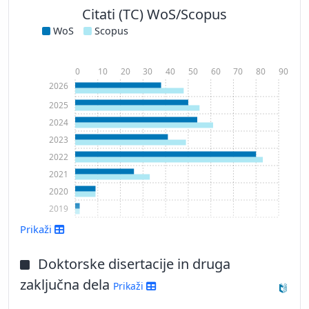
Citati (TC) WoS/Scopus
WoS
Scopus
0
10
20
30
40
50
60
70
80
90
2026
2025
2024
2023
2022
2021
2020
2019
Prikaži
Prikaži več
Doktorske disertacije in druga
zaključna dela
Prikaži