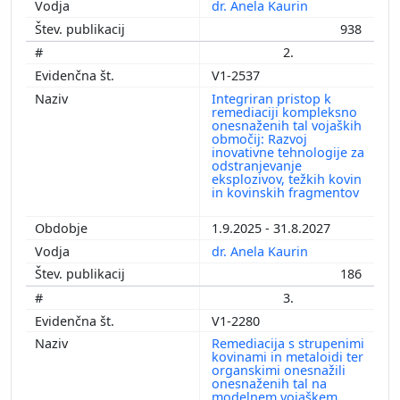
dr. Anela Kaurin
938
2.
V1-2537
Integriran pristop k
remediaciji kompleksno
onesnaženih tal vojaških
območij: Razvoj
inovativne tehnologije za
odstranjevanje
eksplozivov, težkih kovin
in kovinskih fragmentov
1.9.2025 - 31.8.2027
dr. Anela Kaurin
186
3.
V1-2280
Remediacija s strupenimi
kovinami in metaloidi ter
organskimi onesnažili
onesnaženih tal na
modelnem vojaškem