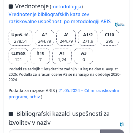
Vrednotenje
(
metodologija
)
Vrednotenje bibliografskih kazalcev
raziskovalne uspešnosti po metodologiji ARIS
Upoš. tč.
A''
A'
A1/2
CI10
278,51
244,79
244,79
271,9
296
CImax
h10
A1
A3
121
7
1,24
0
Podatki za zadnjih 5 let (citati za zadnjih 10 let) na dan 8. avgust
2026; Podatki za izračun ocene A3 se nanašajo na obdobje 2020-
2024
Podatki za razpise ARIS (
21.05.2024 – Ciljni raziskovalni
programi,
arhiv
)
Bibliografski kazalci uspešnosti za
izvolitev v naziv