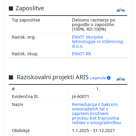
Zaposlitve
Delovno razmerje po
pogodbi o zaposlitvi
(100%, RD:100%)
ENVIT okoljske
tehnologije in inženiring
d.o.o.
ENVIT RR
Raziskovalni projekti ARIS
Legenda
1.
J4-60071
Remediacija z bakrom
onesnaženih tal v
zaprtem krožnem
procesu kot trajnostna
rešitev v vinogradništvu
1.1.2025 - 31.12.2027