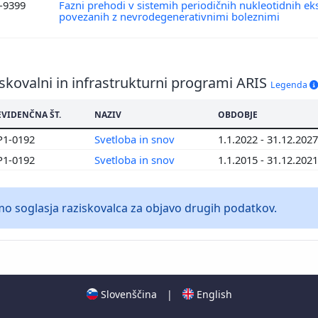
7-9399
Fazni prehodi v sistemih periodičnih nukleotidnih ek
povezanih z nevrodegenerativnimi boleznimi
skovalni in infrastrukturni programi ARIS
Legenda
EVIDENČNA ŠT.
NAZIV
OBDOBJE
P1-0192
Svetloba in snov
1.1.2022 - 31.12.2027
P1-0192
Svetloba in snov
1.1.2015 - 31.12.2021
 soglasja raziskovalca za objavo drugih podatkov.
Slovenščina
|
English