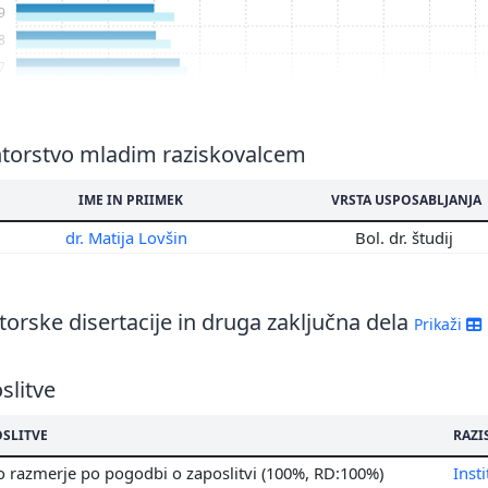
9
8
7
6
5
4
torstvo mladim raziskovalcem
3
IME IN PRIIMEK
VRSTA USPOSABLJANJA
2
1
dr. Matija Lovšin
Bol. dr. študij
orske disertacije in druga zaključna dela
Prikaži
slitve
OSLITVE
RAZI
 razmerje po pogodbi o zaposlitvi (100%, RD:100%)
Insti