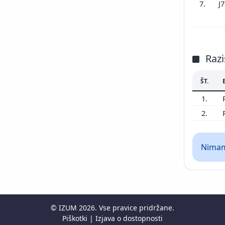
7.
J
Razi
ŠT.
1.
2.
Nimamo
©
IZUM
2026. Vse pravice pridržane.
Piškotki
|
Izjava o dostopnosti