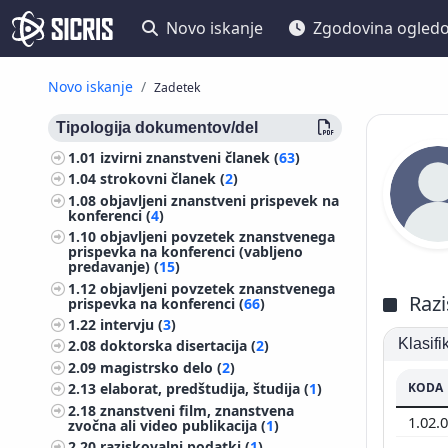
Novo iskanje
Zgodovina ogled
Novo iskanje
Zadetek
Tipologija dokumentov/del
1.01
izvirni znanstveni članek (
63
)
1.04
strokovni članek (
2
)
1.08
objavljeni znanstveni prispevek na
konferenci (
4
)
1.10
objavljeni povzetek znanstvenega
prispevka na konferenci (vabljeno
predavanje) (
15
)
1.12
objavljeni povzetek znanstvenega
Razi
prispevka na konferenci (
66
)
1.22
intervju (
3
)
Klasif
2.08
doktorska disertacija (
2
)
2.09
magistrsko delo (
2
)
KODA
2.13
elaborat, predštudija, študija (
1
)
2.18
znanstveni film, znanstvena
1.02.
zvočna ali video publikacija (
1
)
2.20
raziskovalni podatki (
1
)