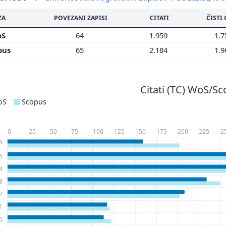
ZA
POVEZANI ZAPISI
CITATI
ČISTI 
oS
64
1.959
1.
pus
65
2.184
1.
Citati (TC) WoS/S
oS
Scopus
0
25
50
75
100
125
150
175
200
225
2
6
5
4
3
2
1
0