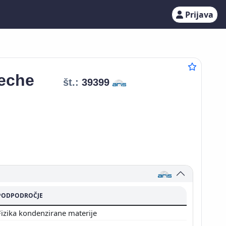
Prijava
teche
št.:
39399
PODPODROČJE
Fizika kondenzirane materije