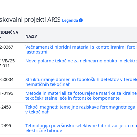
skovalni projekti ARIS
Legenda
VIDENČNA
.
NAZIV
2-0367
Večnamenski hibridni materiali s kontroliranimi fero
lastnostmi
I-VB/25-
Nove polarne tekočine za nelinearno optiko in elektr
7-011
1-50004
Strukturiranje domen in topoloških defektov v feroel
nematičnih tekočinah
1-0195
Metode in materiali za fotourejene matrike za kiralne
tekočekristalne leče in fotonske komponente
1-2459
Tekoči magneti: temeljne raziskave feromagnetnega 
v tekočinah
2-2495
Tehnologija površinsko selektivne hibridizacije za m
električne hibride