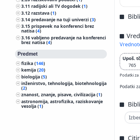
3.11
radijski ali TV dogodek (
1
)
3.12
razstava (
1
)
Bibl
3.14
predavanje na tuji univerzi (
3
)
3.15
prispevek na konferenci brez
natisa (
4
)
Vred
3.16
vabljeno predavanje na konferenci
brez natisa (
4
)
Vrednote
Predmet
Upoš. tč
fizika (
146
)
765
kemija (
20
)
Podatki za 
biologija (
5
)
inženirstvo, tehnologija, biotehnologija
Podatki z
(
2
)
znanost, znanje, pisave, civilizacija (
1
)
astronomija, astrofizika, raziskovanje
Bibl
vesolja (
1
)
Citi