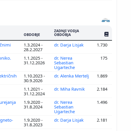
ZADNJI VODJA
ŠTEV. PUBLIKAC
OBDOBJE
OBDOBJA
ičnimi
1.3.2024 -
dr. Darja Lisjak
1.730
28.2.2027
oniko.
1.1.2025 -
dr. Nerea
175
31.12.2026
Sebastian
Ugarteche
ektričnih
1.10.2023 -
dr. Alenka Mertelj
1.869
30.9.2026
1.1.2021 -
dr. Miha Ravnik
2.184
31.12.2024
urejanja
1.9.2020 -
dr. Nerea
1.496
31.8.2024
Sebastian
Ugarteche
agneto-
1.9.2020 -
dr. Darja Lisjak
2.181
31.8.2023