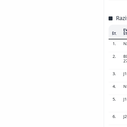
Razi
E
ŠT.
ŠT
1.
N
2.
B
2
3.
J
4.
N
5.
J
6.
J