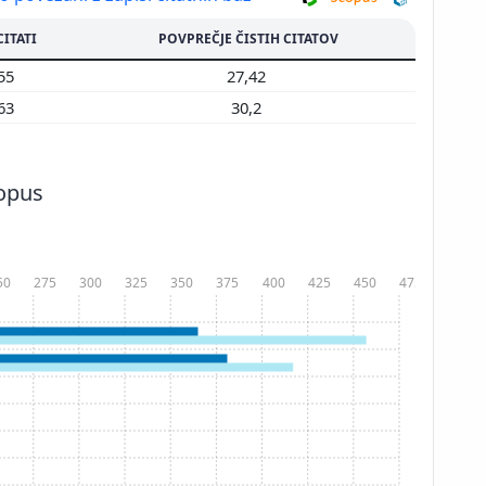
CITATI
POVPREČJE ČISTIH CITATOV
755
27,42
963
30,2
copus
50
275
300
325
350
375
400
425
450
475