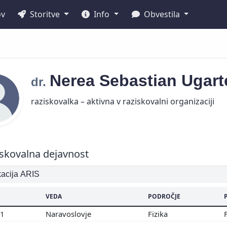
ov
Storitve
Info
Obvestila
Nerea
Sebastian Ugar
dr.
raziskovalka – aktivna v raziskovalni organizaciji
skovalna dejavnost
ikacija ARIS
VEDA
PODROČJE
01
Naravoslovje
Fizika