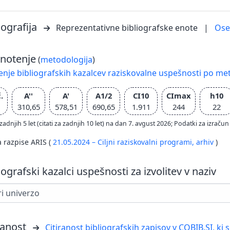
iografija
Reprezentativne bibliografske enote
|
Os
notenje
(
metodologija
)
nje bibliografskih kazalcev raziskovalne uspešnosti po met
.
A''
A'
A1/2
CI10
CImax
h10
310,65
578,51
690,65
1.911
244
22
zadnjih 5 let (citati za zadnjih 10 let) na dan 7. avgust 2026; Podatki za izr
a razpise ARIS (
21.05.2024 – Ciljni raziskovalni programi,
arhiv
)
iografski kazalci uspešnosti za izvolitev v naziv
ranost
Citiranost bibliografskih zapisov v COBIB.SI, ki 