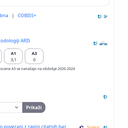
ebna
|
COBISS+
odologiji ARIS
A1
A3
3,1
0
ačun ocene A3 se nanašajo na obdobje 2020-2024
Prikaži
so povezani z zapisi citatnih baz