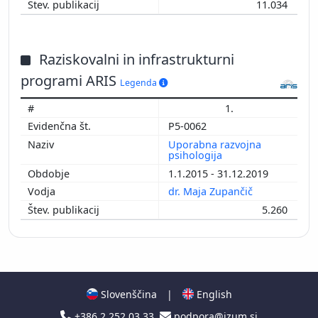
11.034
Raziskovalni in infrastrukturni
programi ARIS
Legenda
1.
P5-0062
Uporabna razvojna
psihologija
1.1.2015 - 31.12.2019
dr. Maja Zupančič
5.260
Slovenščina
|
English
+386 2 252 03 33
podpora@izum.si