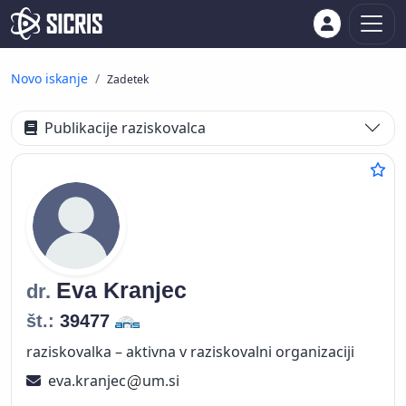
Novo iskanje
Zadetek
Publikacije raziskovalca
Eva
Kranjec
dr.
št.:
39477
raziskovalka – aktivna v raziskovalni organizaciji
eva.kranjec
um.si