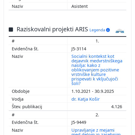
Asistent
Raziskovalni projekti ARIS
Legenda
1.
J5-3114
Socialni kontekst kot
dejavnik medvrstniškega
nasilja: kako z
oblikovanjem pozitivne
vrstniške kulture
prispevati k vključujoči
šoli?
1.10.2021 - 30.9.2025
dr. Katja Košir
4.126
2.
J5-9449
Upravljanje z mejami
med delom in zasebnim