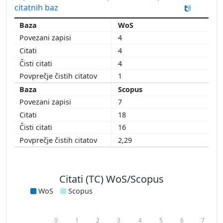
citatnih baz
WoS
4
4
4
1
Scopus
7
18
16
2,29
Citati (TC) WoS/Scopus
WoS
Scopus
0
1
2
3
4
5
6
7