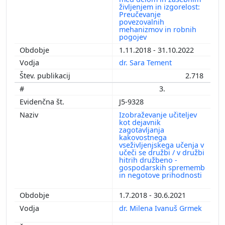
življenjem in izgorelost:
Preučevanje
povezovalnih
mehanizmov in robnih
pogojev
1.11.2018 - 31.10.2022
dr. Sara Tement
2.718
3.
J5-9328
Izobraževanje učiteljev
kot dejavnik
zagotavljanja
kakovostnega
vseživljenjskega učenja v
učeči se družbi / v družbi
hitrih družbeno -
gospodarskih sprememb
in negotove prihodnosti
1.7.2018 - 30.6.2021
dr. Milena Ivanuš Grmek