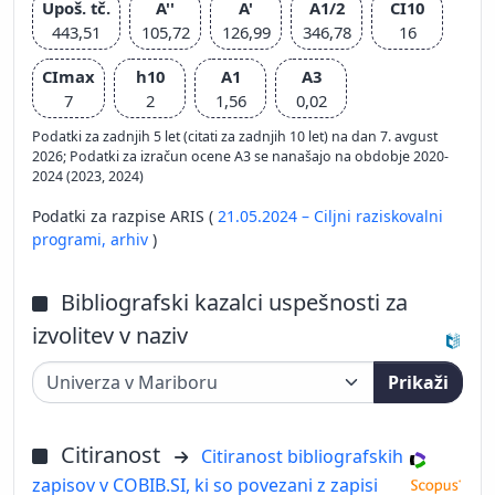
Upoš. tč.
A''
A'
A1/2
CI10
443,51
105,72
126,99
346,78
16
CImax
h10
A1
A3
7
2
1,56
0,02
Podatki za zadnjih 5 let (citati za zadnjih 10 let) na dan 7. avgust
2026; Podatki za izračun ocene A3 se nanašajo na obdobje 2020-
2024 (2023, 2024)
Podatki za razpise ARIS (
21.05.2024 – Ciljni raziskovalni
programi,
arhiv
)
Bibliografski kazalci uspešnosti za
izvolitev v naziv
Prikaži
Citiranost
Citiranost bibliografskih
zapisov v COBIB.SI, ki so povezani z zapisi