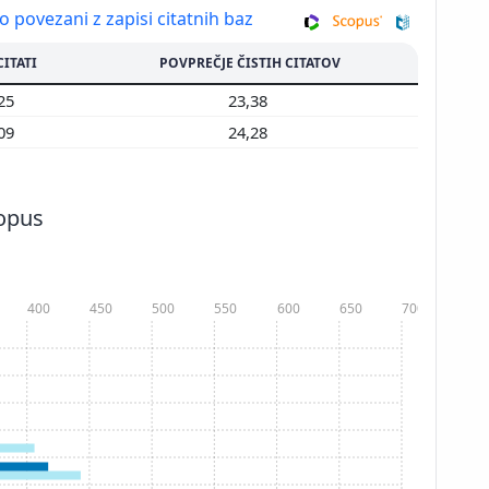
so povezani z zapisi citatnih baz
CITATI
POVPREČJE ČISTIH CITATOV
225
23,38
109
24,28
copus
400
450
500
550
600
650
700