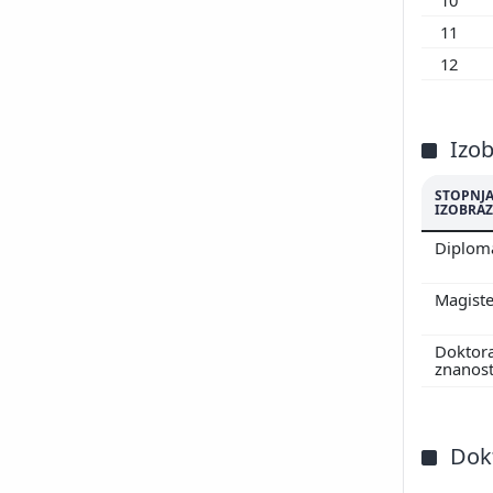
11
12
Izo
STOPNJ
IZOBRAZ
Diplo
Magiste
Doktor
znanos
Dokt