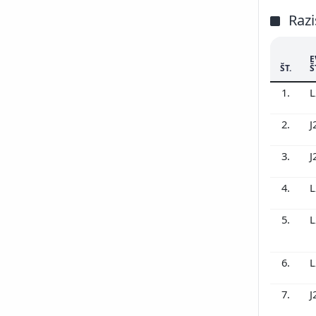
Razi
E
ŠT.
Š
1.
L
2.
J
3.
J
4.
L
5.
L
6.
L
7.
J