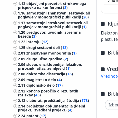
2.04.
1.13
objavljeni povzetek strokovnega
prispevka na konferenci (
3
)
1.16
samostojni znanstveni sestavek ali
poglavje v monografski publikaciji (
20
)
Klj
1.17
samostojni strokovni sestavek ali
poglavje v monografski publikaciji (
1
)
1.20
predgovor, uvodnik, spremna
Elektron
beseda (
3
)
plasti, f
1.22
intervju (
12
)
1.25
drugi sestavni deli (
13
)
Bibl
2.01
znanstvena monografija (
1
)
2.05
drugo učno gradivo (
2
)
2.06
slovar, enciklopedija, leksikon,
Vred
priročnik, atlas, zemljevid (
1
)
2.08
doktorska disertacija (
16
)
Vrednote
2.09
magistrsko delo (
4
)
2.11
diplomsko delo (
17
)
2.12
končno poročilo o rezultatih
Bibl
raziskav (
45
)
2.13
elaborat, predštudija, študija (
178
)
2.14
projektna dokumentacija (idejni
projekt, izvedbeni projekt) (
4
)
2.24
patent (
17
)