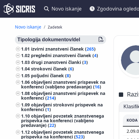
Novo iskanje
Zgodovina ogled
Novo iskanje
Zadetek
Tipologija dokumentov/del
1.01
izvirni znanstveni članek (
265
)
1.02
pregledni znanstveni članek (
4
)
1.03
drugi znanstveni članki (
3
)
1.04
strokovni članek (
6
)
1.05
poljudni članek (
8
)
1.06
objavljeni znanstveni prispevek na
konferenci (vabljeno predavanje) (
16
)
Razi
1.08
objavljeni znanstveni prispevek na
konferenci (
214
)
1.09
objavljeni strokovni prispevek na
Klasif
konferenci (
1
)
1.10
objavljeni povzetek znanstvenega
KODA
prispevka na konferenci (vabljeno
predavanje) (
22
)
2.09.
1.12
objavljeni povzetek znanstvenega
prispevka na konferenci (
523
)