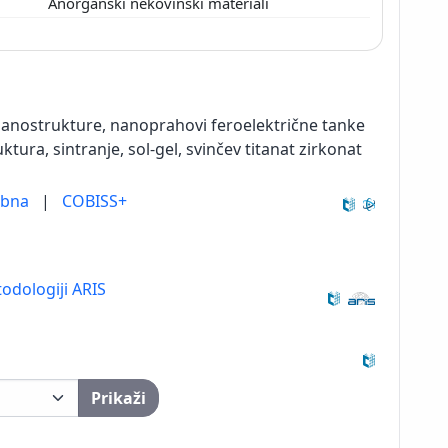
Anorganski nekovinski materiali
anostrukture, nanoprahovi feroelektrične tanke
uktura, sintranje, sol-gel, svinčev titanat zirkonat
ebna
|
COBISS+
odologiji ARIS
Prikaži