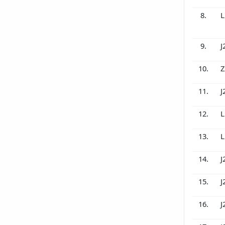
8.
L
9.
J
10.
Z
11.
J
12.
L
13.
L
14.
J
15.
J
16.
J