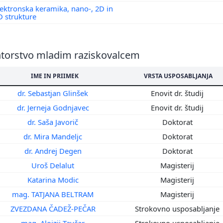
3
lektronska keramika, nano-, 2D in
D strukture
2
1
0
torstvo mladim raziskovalcem
9
8
IME IN PRIIMEK
VRSTA USPOSABLJANJA
7
6
dr. Sebastjan Glinšek
Enovit dr. študij
5
dr. Jerneja Godnjavec
Enovit dr. študij
4
dr. Saša Javorič
Doktorat
3
dr. Mira Mandeljc
Doktorat
8
dr. Andrej Degen
Doktorat
7
Uroš Delalut
Magisterij
6
Katarina Modic
Magisterij
9
mag. TATJANA BELTRAM
Magisterij
ZVEZDANA ČADEŽ-PEČAR
Strokovno usposabljanje
mag. Alojzij Tavčar
Strokovno usposabljanje