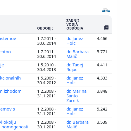
ZADNJI
VODJA
ŠTEV. PUBLIKAC
OBDOBJE
OBDOBJA
osistemov
1.7.2011 -
dr. Janez
4.466
30.6.2014
Holc
rentno
1.7.2011 -
dr. Barbara
5.771
30.6.2014
Malič
rje
1.5.2010 -
dr. Tadej
4.411
30.4.2013
Rojac
nkcionalnih
1.5.2009 -
dr. Janez
4.333
30.4.2012
Holc
lnim izhodom
1.2.2008 -
dr. Marina
3.848
31.1.2011
Santo
Zarnik
temov s
1.2.2008 -
dr. Janez
5.242
31.1.2011
Holc
vi okolju
1.2.2008 -
dr. Barbara
3.539
ih homogenosti
30.1.2011
Malič