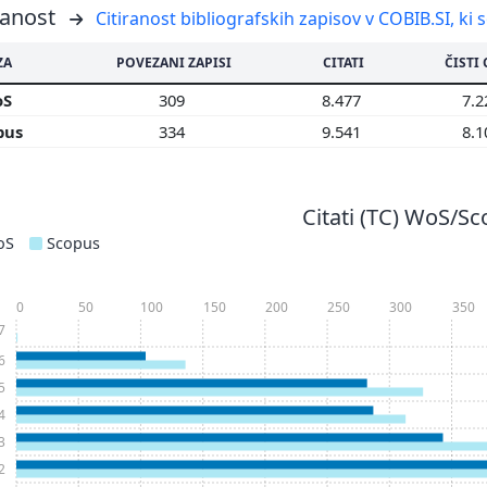
ranost
Citiranost bibliografskih zapisov v COBIB.SI, ki 
ZA
POVEZANI ZAPISI
CITATI
ČISTI 
oS
309
8.477
7.
pus
334
9.541
8.
Citati (TC) WoS/S
oS
Scopus
0
50
100
150
200
250
300
350
7
6
5
4
3
2