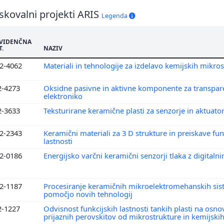
skovalni projekti ARIS
Legenda
VIDENČNA
T.
NAZIV
2-4062
Materiali in tehnologije za izdelavo kemijskih mikr
2-4273
Oksidne pasivne in aktivne komponente za transpa
elektroniko
2-3633
Teksturirane keramične plasti za senzorje in aktuato
2-2343
Keramični materiali za 3 D strukture in preiskave fu
lastnosti
2-0186
Energijsko varčni keramični senzorji tlaka z digita
2-1187
Procesiranje keramičnih mikroelektromehanskih sis
pomočjo novih tehnologij
2-1227
Odvisnost funkcijskih lastnosti tankih plasti na osno
prijaznih perovskitov od mikrostrukture in kemijsk