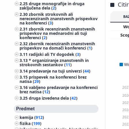
Citi
2.25
druge monografije in druga
zaključena dela (
2
)
2.30
zbornik strokovnih ali
BA
nerecenziranih znanstvenih prispevkov
na konferenci (
3
)
W
2.31
zbornik recenziranih znanstvenih
prispevkov na mednarodni ali tuji
Sco
konferenci (
2
)
2.32
zbornik recenziranih znanstvenih
prispevkov na domači konferenci (
1
)
3.11
radijski ali TV dogodek (
3
)
3.13
* organiziranje znanstvenih in
W
strokovnih sestankov (
11
)
3.14
predavanje na tuji univerzi (
44
)
3.15
prispevek na konferenci brez
natisa (
29
)
3.16
vabljeno predavanje na konferenci
202
brez natisa (
12
)
202
3.25
druga izvedena dela (
42
)
202
Predmet
202
202
kemija (
912
)
fizika (
199
)
202