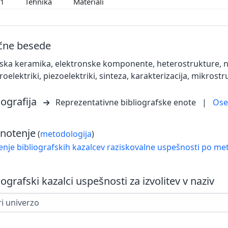
01
Tehnika
Materiali
učne besede
ska keramika, elektronske komponente, heterostrukture, n
eroelektriki, piezoelektriki, sinteza, karakterizacija, mikrostr
iografija
Reprezentativne bibliografske enote
|
Os
notenje
(
metodologija
)
nje bibliografskih kazalcev raziskovalne uspešnosti po met
iografski kazalci uspešnosti za izvolitev v naziv