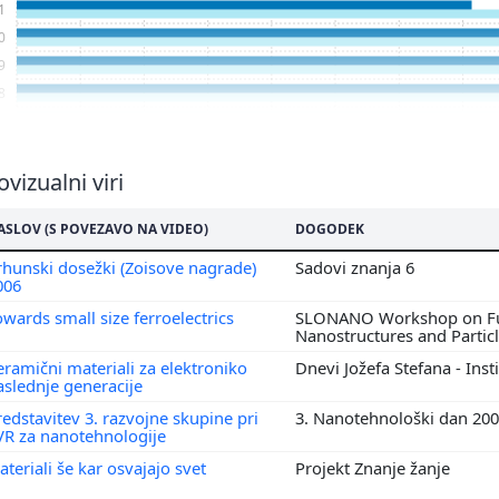
1
0
9
8
7
6
5
vizualni viri
4
ASLOV (S POVEZAVO NA VIDEO)
DOGODEK
3
2
rhunski dosežki (Zoisove nagrade)
Sadovi znanja 6
006
1
0
owards small size ferroelectrics
SLONANO Workshop on Fu
Nanostructures and Partic
9
eramični materiali za elektroniko
Dnevi Jožefa Stefana - Inst
8
aslednje generacije
7
redstavitev 3. razvojne skupine pri
3. Nanotehnološki dan 20
6
VR za nanotehnologije
5
ateriali še kar osvajajo svet
Projekt Znanje žanje
4