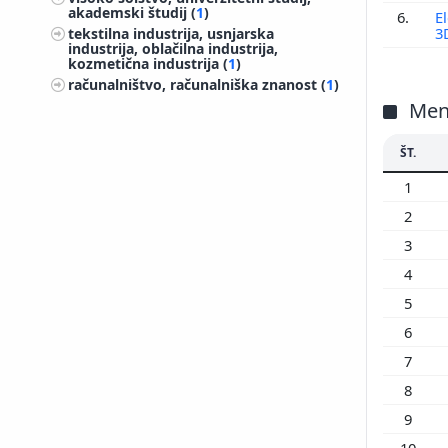
200
akademski študij (
1
)
6.
E
3
tekstilna industrija, usnjarska
200
industrija, oblačilna industrija,
200
kozmetična industrija (
1
)
računalništvo, računalniška znanost (
1
)
200
Men
199
199
ŠT.
199
199
1
199
2
199
3
199
4
198
5
198
6
198
7
197
8
9
10