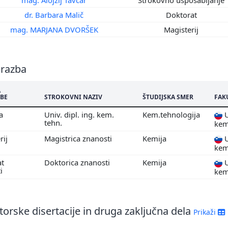
dr. Barbara Malič
Doktorat
mag. MARJANA DVORŠEK
Magisterij
brazba
A
BE
STROKOVNI NAZIV
ŠTUDIJSKA SMER
FAK
ma
Univ. dipl. ing. kem.
Kem.tehnologija
U
tehn.
kem
rij
Magistrica znanosti
Kemija
U
kem
at
Doktorica znanosti
Kemija
U
ti
kem
orske disertacije in druga zaključna dela
Prikaži