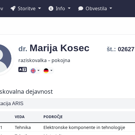
ov
Storitve
Info
Obvestila
Marija
Kosec
dr.
št.:
0262
raziskovalka – pokojna
Znanje tujih jezikov
skovalna dejavnost
ikacija ARIS
VEDA
PODROČJE
01
Tehnika
Elektronske komponente in tehnologije