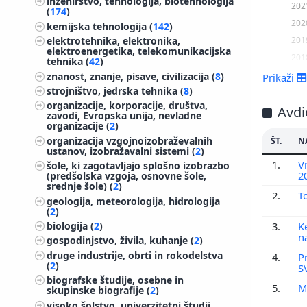
inženirstvo, tehnologija, biotehnologija
202
(
174
)
202
kemijska tehnologija (
142
)
201
elektrotehnika, elektronika,
elektroenergetika, telekomunikacijska
201
tehnika (
42
)
201
znanost, znanje, pisave, civilizacija (
8
)
Prikaži
strojništvo, jedrska tehnika (
8
)
201
organizacije, korporacije, društva,
201
Avdio
zavodi, Evropska unija, nevladne
201
organizacije (
2
)
organizacija vzgojnoizobraževalnih
ŠT.
N
201
ustanov, izobražavalni sistemi (
2
)
201
1.
V
šole, ki zagotavljajo splošno izobrazbo
2
(predšolska vzgoja, osnovne šole,
201
srednje šole) (
2
)
201
2.
T
geologija, meteorologija, hidrologija
(
2
)
200
3.
K
biologija (
2
)
200
n
gospodinjstvo, živila, kuhanje (
2
)
200
druge industrije, obrti in rokodelstva
4.
P
200
(
2
)
S
biografske študije, osebne in
200
5.
M
skupinske biografije (
2
)
200
visoko šolstvo, univerzitetni študij,