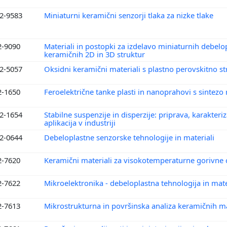
2-9583
Miniaturni keramični senzorji tlaka za nizke tlake
2-9090
Materiali in postopki za izdelavo miniaturnih debelo
keramičnih 2D in 3D struktur
2-5057
Oksidni keramični materiali s plastno perovskitno s
2-1650
Feroelektrične tanke plasti in nanoprahovi s sintezo
2-1654
Stabilne suspenzije in disperzije: priprava, karakteriz
aplikacija v industriji
2-0644
Debeloplastne senzorske tehnologije in materiali
2-7620
Keramični materiali za visokotemperaturne gorivne 
2-7622
Mikroelektronika - debeloplastna tehnologija in mate
2-7613
Mikrostrukturna in površinska analiza keramičnih m