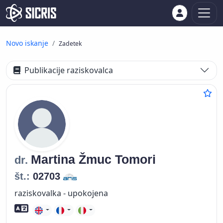
Novo iskanje
Zadetek
Publikacije raziskovalca
Martina
Žmuc Tomori
dr.
št.:
02703
raziskovalka - upokojena
Znanje tujih jezikov