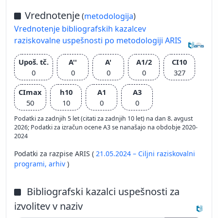
Vrednotenje
(
metodologija
)
Vrednotenje bibliografskih kazalcev
raziskovalne uspešnosti po metodologiji ARIS
Upoš. tč.
A''
A'
A1/2
CI10
0
0
0
0
327
CImax
h10
A1
A3
50
10
0
0
Podatki za zadnjih 5 let (citati za zadnjih 10 let) na dan 8. avgust
2026; Podatki za izračun ocene A3 se nanašajo na obdobje 2020-
2024
Podatki za razpise ARIS (
21.05.2024 – Ciljni raziskovalni
programi,
arhiv
)
Bibliografski kazalci uspešnosti za
izvolitev v naziv