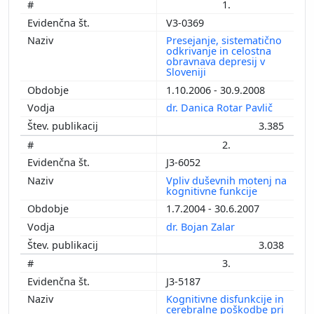
1.
V3-0369
Presejanje, sistematično
odkrivanje in celostna
obravnava depresij v
Sloveniji
1.10.2006 - 30.9.2008
dr. Danica Rotar Pavlič
3.385
2.
J3-6052
Vpliv duševnih motenj na
kognitivne funkcije
1.7.2004 - 30.6.2007
dr. Bojan Zalar
3.038
3.
J3-5187
Kognitivne disfunkcije in
cerebralne poškodbe pri