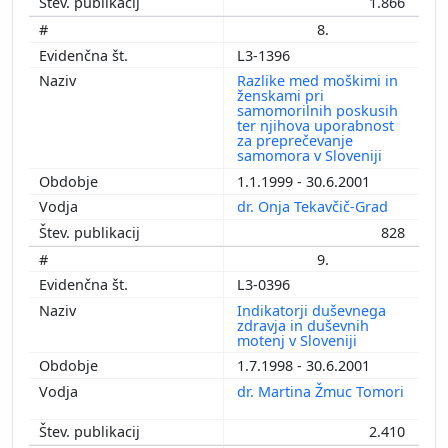
1.866
8.
L3-1396
Razlike med moškimi in
ženskami pri
samomorilnih poskusih
ter njihova uporabnost
za preprečevanje
samomora v Sloveniji
1.1.1999 - 30.6.2001
dr. Onja Tekavčič-Grad
828
9.
L3-0396
Indikatorji duševnega
zdravja in duševnih
motenj v Sloveniji
1.7.1998 - 30.6.2001
dr. Martina Žmuc Tomori
2.410