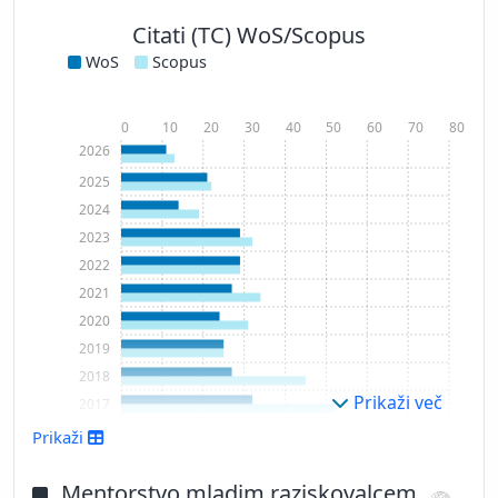
Citati (TC) WoS/Scopus
WoS
Scopus
0
10
20
30
40
50
60
70
80
2026
2025
2024
2023
2022
2021
2020
2019
2018
Prikaži več
2017
2016
Prikaži
2015
2014
Mentorstvo mladim raziskovalcem