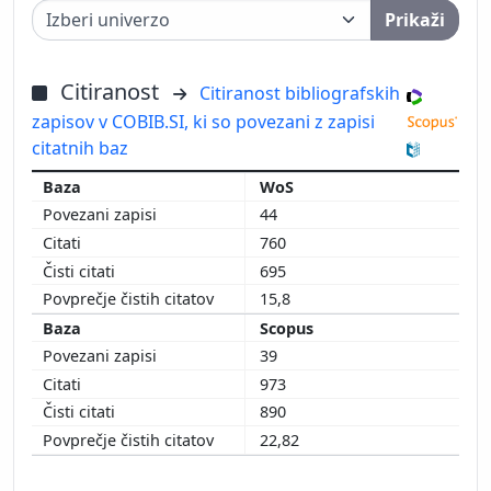
Prikaži
Citiranost
Citiranost bibliografskih
zapisov v COBIB.SI, ki so povezani z zapisi
citatnih baz
WoS
44
760
695
15,8
Scopus
39
973
890
22,82