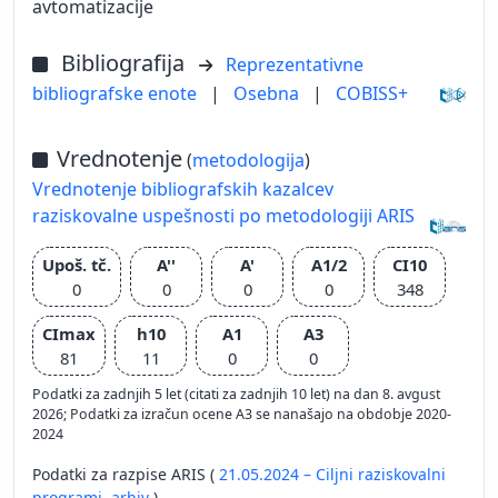
avtomatizacije
Bibliografija
Reprezentativne
bibliografske enote
|
Osebna
|
COBISS+
Vrednotenje
(
metodologija
)
Vrednotenje bibliografskih kazalcev
raziskovalne uspešnosti po metodologiji ARIS
Upoš. tč.
A''
A'
A1/2
CI10
0
0
0
0
348
CImax
h10
A1
A3
81
11
0
0
Podatki za zadnjih 5 let (citati za zadnjih 10 let) na dan 8. avgust
2026; Podatki za izračun ocene A3 se nanašajo na obdobje 2020-
2024
Podatki za razpise ARIS (
21.05.2024 – Ciljni raziskovalni
programi,
arhiv
)