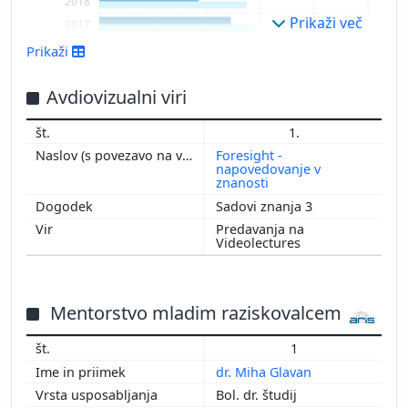
2018
Prikaži več
2017
2016
Prikaži
2015
2014
Avdiovizualni viri
2013
1.
2012
Foresight -
2011
napovedovanje v
znanosti
2010
Sadovi znanja 3
2009
2008
Predavanja na
Videolectures
2007
2006
2005
Mentorstvo mladim raziskovalcem
2004
2003
1
2002
dr. Miha Glavan
2001
Bol. dr. študij