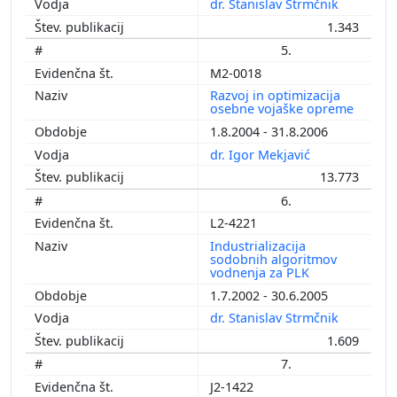
dr. Stanislav Strmčnik
1.343
5.
M2-0018
Razvoj in optimizacija
osebne vojaške opreme
1.8.2004 - 31.8.2006
dr. Igor Mekjavić
13.773
6.
L2-4221
Industrializacija
sodobnih algoritmov
vodnenja za PLK
1.7.2002 - 30.6.2005
dr. Stanislav Strmčnik
1.609
7.
J2-1422