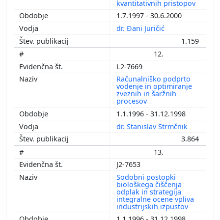
kvantitativnih pristopov
1.7.1997 - 30.6.2000
dr. Đani Juričić
1.159
12.
L2-7669
Računalniško podprto
vodenje in optimiranje
zveznih in šaržnih
procesov
1.1.1996 - 31.12.1998
dr. Stanislav Strmčnik
3.864
13.
J2-7653
Sodobni postopki
biološkega čiščenja
odplak in strategija
integralne ocene vpliva
industrijskih izpustov
1.1.1996 - 31.12.1998