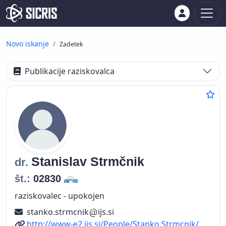
Novo iskanje
Zadetek
Publikacije raziskovalca
Stanislav
Strmčnik
dr.
št.:
02830
raziskovalec - upokojen
stanko.strmcnik
ijs.si
Spletni naslov
http://www-e2.ijs.si/People/Stanko.Strmcnik/