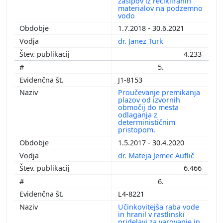
zasipov iz recikliranih
materialov na podzemno
vodo
1.7.2018 - 30.6.2021
dr. Janez Turk
4.233
5.
J1-8153
Proučevanje premikanja
plazov od izvornih
območij do mesta
odlaganja z
determinističnim
pristopom.
1.5.2017 - 30.4.2020
dr. Mateja Jemec Auflič
6.466
6.
L4-8221
Učinkovitejša raba vode
in hranil v rastlinski
pridelavi za varovanje in