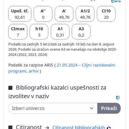
Upoš. tč.
A''
A'
A1/2
CI10
92,61
0
49,76
49,76
20
CImax
h10
A1
A3
7
3
0,31
0,2
Podatki za zadnjih 5 let (citati za zadnjih 10 let) na dan 8. avgust
2026; Podatki za izračun ocene A3 se nanašajo na obdobje 2020-
2024 (2022, 2023, 2024)
Podatki za razpise ARIS (
21.05.2024 – Ciljni raziskovalni
programi,
arhiv
)
Bibliografski kazalci uspešnosti za
izvolitev v naziv
Prikaži
Citiranost
Citiranost bibliografskih