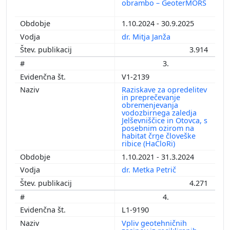
obrambo – GeoterMORS
1.10.2024 - 30.9.2025
dr. Mitja Janža
3.914
3.
V1-2139
Raziskave za opredelitev
in preprečevanje
obremenjevanja
vodozbirnega zaledja
Jelševniščice in Otovca, s
posebnim ozirom na
habitat črne človeške
ribice (HaČloRi)
1.10.2021 - 31.3.2024
dr. Metka Petrič
4.271
4.
L1-9190
Vpliv geotehničnih