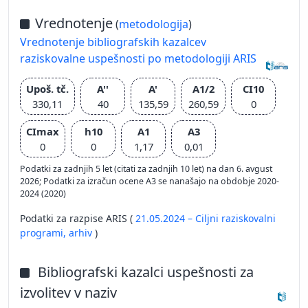
Vrednotenje
(
metodologija
)
Vrednotenje bibliografskih kazalcev
raziskovalne uspešnosti po metodologiji ARIS
Upoš. tč.
A''
A'
A1/2
CI10
330,11
40
135,59
260,59
0
CImax
h10
A1
A3
0
0
1,17
0,01
Podatki za zadnjih 5 let (citati za zadnjih 10 let) na dan 6. avgust
2026; Podatki za izračun ocene A3 se nanašajo na obdobje 2020-
2024 (2020)
Podatki za razpise ARIS (
21.05.2024 – Ciljni raziskovalni
programi,
arhiv
)
Bibliografski kazalci uspešnosti za
izvolitev v naziv