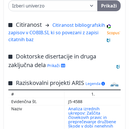
Prikaži
Citiranost
Citiranost bibliografskih
zapisov v COBIB.SI, ki so povezani z zapisi
citatnih baz
Doktorske disertacije in druga
zaključna dela
Prikaži
Raziskovalni projekti ARIS
Legenda
1.
J5-4588
Analiza izrednih
ukrepov: Zaščita
človekovih pravic in
preprečevanje družbene
škode v dobi nenehnih