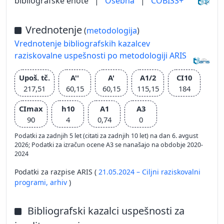
bibliografske enote
|
Osebna
|
COBISS+
Vrednotenje
(
metodologija
)
Vrednotenje bibliografskih kazalcev
raziskovalne uspešnosti po metodologiji ARIS
Upoš. tč.
A''
A'
A1/2
CI10
217,51
60,15
60,15
115,15
184
CImax
h10
A1
A3
90
4
0,74
0
Podatki za zadnjih 5 let (citati za zadnjih 10 let) na dan 6. avgust
2026; Podatki za izračun ocene A3 se nanašajo na obdobje 2020-
2024
Podatki za razpise ARIS (
21.05.2024 – Ciljni raziskovalni
programi,
arhiv
)
Bibliografski kazalci uspešnosti za