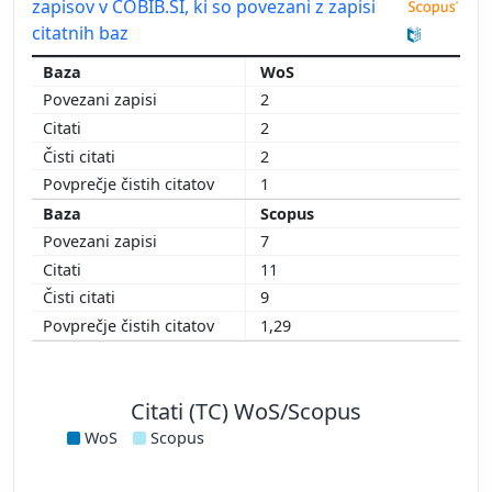
zapisov v COBIB.SI, ki so povezani z zapisi
citatnih baz
WoS
2
2
2
1
Scopus
7
11
9
1,29
Citati (TC) WoS/Scopus
WoS
Scopus