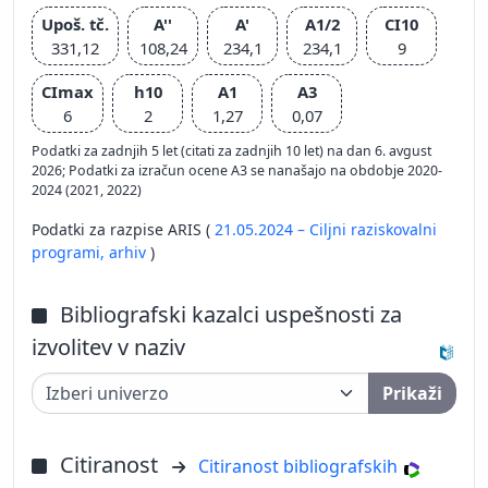
Upoš. tč.
A''
A'
A1/2
CI10
331,12
108,24
234,1
234,1
9
CImax
h10
A1
A3
6
2
1,27
0,07
Podatki za zadnjih 5 let (citati za zadnjih 10 let) na dan 6. avgust
2026; Podatki za izračun ocene A3 se nanašajo na obdobje 2020-
2024 (2021, 2022)
Podatki za razpise ARIS (
21.05.2024 – Ciljni raziskovalni
programi,
arhiv
)
Bibliografski kazalci uspešnosti za
izvolitev v naziv
Prikaži
Citiranost
Citiranost bibliografskih