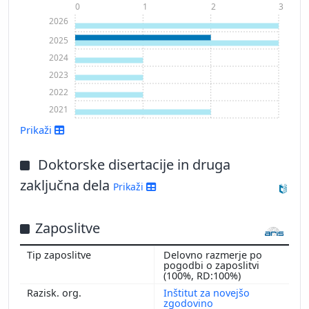
0
1
2
3
2026
2025
2024
2023
2022
2021
Prikaži
Doktorske disertacije in druga
Prikaži več
zaključna dela
Prikaži
Zaposlitve
Delovno razmerje po
pogodbi o zaposlitvi
(100%, RD:100%)
Inštitut za novejšo
zgodovino