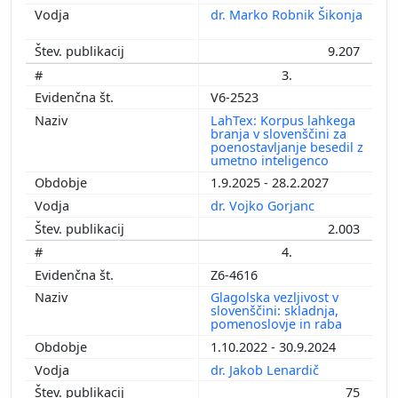
dr. Marko Robnik Šikonja
9.207
3.
V6-2523
LahTex: Korpus lahkega
branja v slovenščini za
poenostavljanje besedil z
umetno inteligenco
1.9.2025 - 28.2.2027
dr. Vojko Gorjanc
2.003
4.
Z6-4616
Glagolska vezljivost v
slovenščini: skladnja,
pomenoslovje in raba
1.10.2022 - 30.9.2024
dr. Jakob Lenardič
75