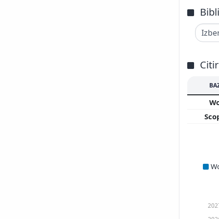
Bibl
Citi
BA
W
Sco
W
202
202