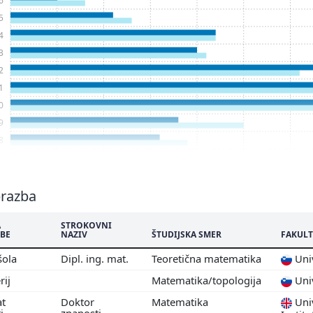
5
4
3
2
1
0
9
8
7
6
5
brazba
4
A
STROKOVNI
3
BE
NAZIV
ŠTUDIJSKA SMER
FAKULT
2
šola
Dipl. ing. mat.
Teoretična matematika
Univ
1
rij
Matematika/topologija
Univ
0
9
at
Doktor
Matematika
Univ
ti
znanosti