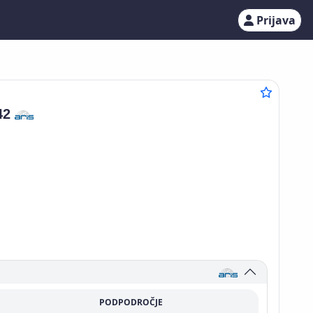
Prijava
42
PODPODROČJE