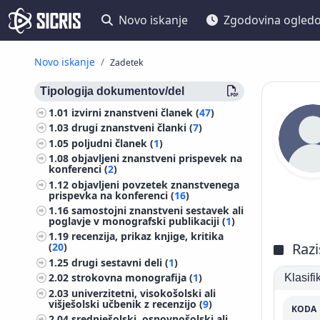
Novo iskanje
Zgodovina ogled
Novo iskanje
Zadetek
Tipologija dokumentov/del
1.01
izvirni znanstveni članek (
47
)
1.03
drugi znanstveni članki (
7
)
1.05
poljudni članek (
1
)
1.08
objavljeni znanstveni prispevek na
konferenci (
2
)
1.12
objavljeni povzetek znanstvenega
prispevka na konferenci (
16
)
1.16
samostojni znanstveni sestavek ali
poglavje v monografski publikaciji (
1
)
1.19
recenzija, prikaz knjige, kritika
Razi
(
20
)
1.25
drugi sestavni deli (
1
)
2.02
strokovna monografija (
1
)
Klasif
2.03
univerzitetni, visokošolski ali
višješolski učbenik z recenzijo (
9
)
KODA
2.04
srednješolski, osnovnošolski ali