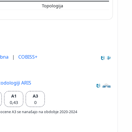
Topologija
ebna
|
COBISS+
odologiji ARIS
A1
A3
0,43
0
ačun ocene A3 se nanašajo na obdobje 2020-2024