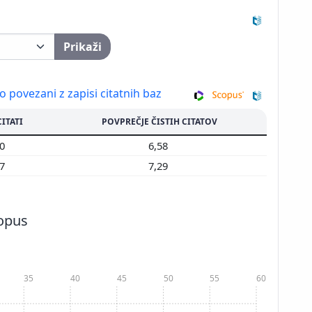
Prikaži
so povezani z zapisi citatnih baz
CITATI
POVPREČJE ČISTIH CITATOV
50
6,58
77
7,29
copus
35
40
45
50
55
60