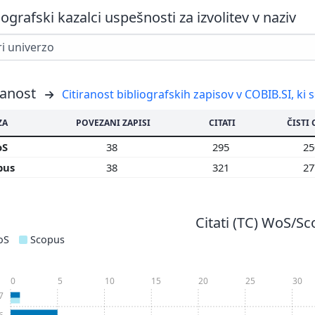
iografski kazalci uspešnosti za izvolitev v naziv
ranost
Citiranost bibliografskih zapisov v COBIB.SI, ki 
ZA
POVEZANI ZAPISI
CITATI
ČISTI 
oS
38
295
2
pus
38
321
2
Citati (TC) WoS/S
oS
Scopus
0
5
10
15
20
25
30
7
6