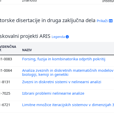
Institu
8
7
6
orske disertacije in druga zaključna dela
5
Prikaži
3
2
skovalni projekti ARIS
Legenda
VIDENČNA
T.
NAZIV
1-0083
Forsing, fuzija in kombinatorika odprtih pokritij
1-0064
Analiza zveznih in diskretnih matematičnih modelov
biologiji, kemiji in genetiki
1-8131
Zvezni in diskretni sistemi v nelinearni analizi
1-7025
Izbrani problemi nelinearne analize
1-6721
Limitne množice iteracijskih sistemov v dimenzijah 3