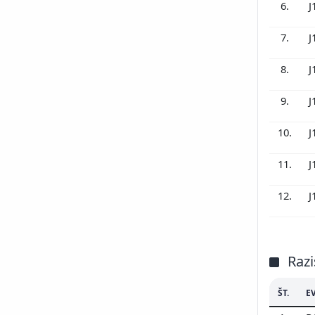
6.
J
7.
J
8.
J
9.
J
10.
J
11.
J
12.
J
Razi
ŠT.
E