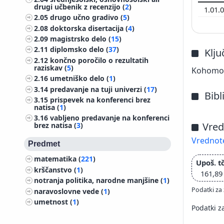
drugi učbenik z recenzijo (
2
)
1.01.
2.05
drugo učno gradivo (
5
)
2.08
doktorska disertacija (
4
)
2.09
magistrsko delo (
15
)
2.11
diplomsko delo (
37
)
Klj
2.12
končno poročilo o rezultatih
raziskav (
5
)
Kohomolo
2.16
umetniško delo (
1
)
3.14
predavanje na tuji univerzi (
17
)
Bibl
3.15
prispevek na konferenci brez
natisa (
1
)
3.16
vabljeno predavanje na konferenci
Vred
brez natisa (
3
)
Vrednote
Predmet
matematika (
221
)
Upoš. tč
krščanstvo (
1
)
161,89
notranja politika, narodne manjšine (
1
)
Podatki za 
naravoslovne vede (
1
)
umetnost (
1
)
Podatki z