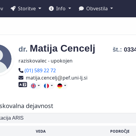
ov
Storitve
Info
Obvestila
Matija
Cencelj
dr.
št.:
033
raziskovalec - upokojen
Telefon
(01) 589 22 72
matija.cencelj
pef.uni-lj.si
Znanje tujih jezikov
skovalna dejavnost
ikacija ARIS
VEDA
PODROČJE