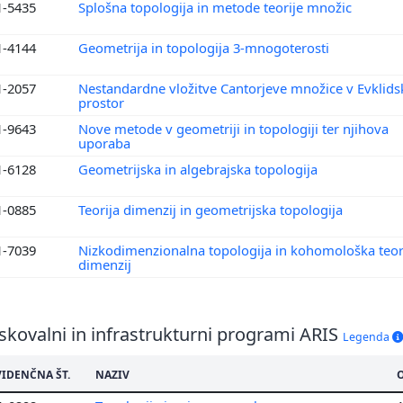
1-5435
Splošna topologija in metode teorije množic
1-4144
Geometrija in topologija 3-mnogoterosti
1-2057
Nestandardne vložitve Cantorjeve množice v Evklidsk
prostor
1-9643
Nove metode v geometriji in topologiji ter njihova
uporaba
1-6128
Geometrijska in algebrajska topologija
1-0885
Teorija dimenzij in geometrijska topologija
1-7039
Nizkodimenzionalna topologija in kohomološka teor
dimenzij
skovalni in infrastrukturni programi ARIS
Legenda
VIDENČNA ŠT.
NAZIV