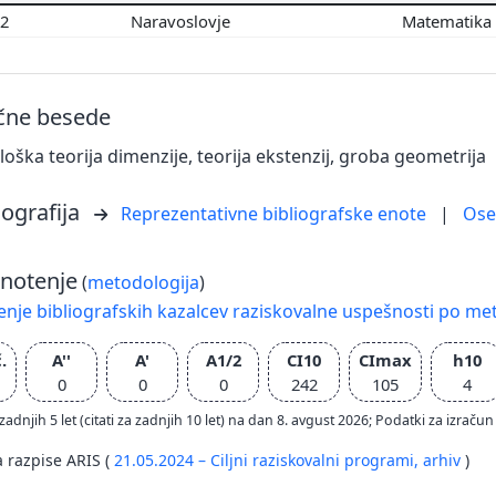
02
Naravoslovje
Matematika
učne besede
ška teorija dimenzije, teorija ekstenzij, groba geometrija
iografija
Reprezentativne bibliografske enote
|
Os
notenje
(
metodologija
)
nje bibliografskih kazalcev raziskovalne uspešnosti po met
.
A''
A'
A1/2
CI10
CImax
h10
0
0
0
242
105
4
zadnjih 5 let (citati za zadnjih 10 let) na dan 8. avgust 2026; Podatki za izr
a razpise ARIS (
21.05.2024 – Ciljni raziskovalni programi,
arhiv
)