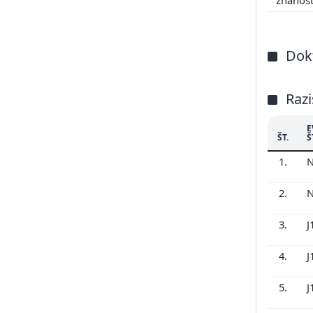
200
200
200
Dokt
200
200
200
Razi
E
ŠT.
Š
1.
N
2.
N
3.
J
4.
J
5.
J