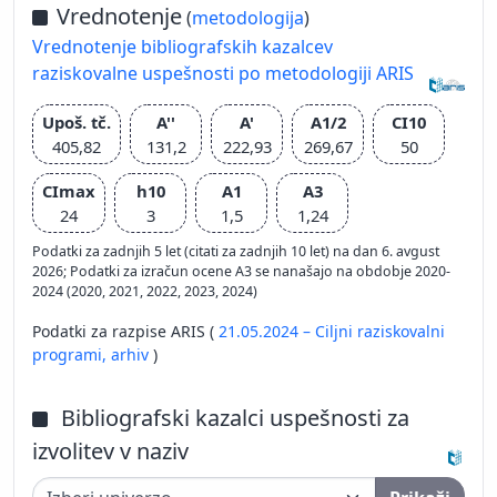
Vrednotenje
(
metodologija
)
Vrednotenje bibliografskih kazalcev
raziskovalne uspešnosti po metodologiji ARIS
Upoš. tč.
A''
A'
A1/2
CI10
405,82
131,2
222,93
269,67
50
CImax
h10
A1
A3
24
3
1,5
1,24
Podatki za zadnjih 5 let (citati za zadnjih 10 let) na dan 6. avgust
2026; Podatki za izračun ocene A3 se nanašajo na obdobje 2020-
2024 (2020, 2021, 2022, 2023, 2024)
Podatki za razpise ARIS (
21.05.2024 – Ciljni raziskovalni
programi,
arhiv
)
Bibliografski kazalci uspešnosti za
izvolitev v naziv