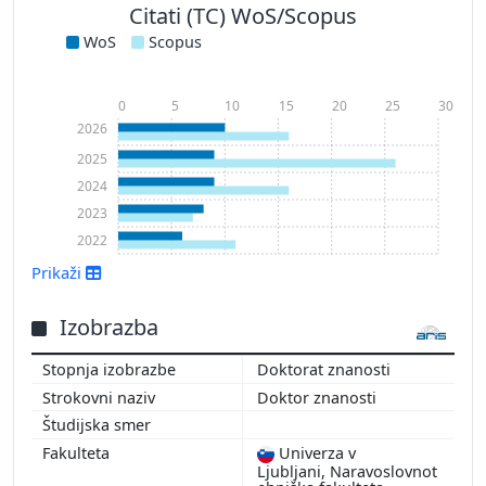
Citati (TC) WoS/Scopus
WoS
Scopus
0
5
10
15
20
25
30
2026
2025
2024
2023
2022
Prikaži
Izobrazba
Doktorat znanosti
Prikaži več
Doktor znanosti
Univerza v
Ljubljani, Naravoslovnot