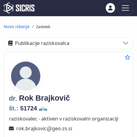
Novo iskanje
Zadetek
Publikacije raziskovalca
Rok
Brajkovič
dr.
št.:
51724
raziskovalec - aktiven v raziskovalni organizaciji
rok.brajkovic
geo-zs.si