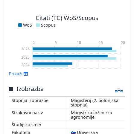
Citati (TC) WoS/Scopus
WoS
Scopus
0
5
10
15
20
2026
2025
2024
Prikaži
Izobrazba
Magisterij (2. bolonjska
stopnja)
Magistrica inženirka
Prikaži več
agronomije
Univerza v