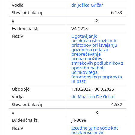
dr. Jožica Gričar
6.183
2.
V4-2218
Ugotavljanje
učinkovitosti različnih
pristopov pri izvajanju
gozdnega reda za
preprečevanje
prenamnožitev
smrekovih podlubnikov z
uporabo najbolj
učinkovitega
feromonskega pripravka
in pasti
1.10.2022 - 30.9.2025
dr. Maarten De Groot
4.532
3.
J4-3098
Izcedne talne vode kot
neizkoriščen vir