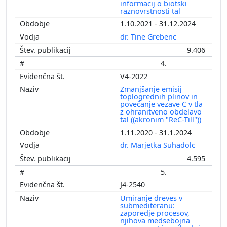
informacij o biotski
raznovrstnosti tal
1.10.2021 - 31.12.2024
dr. Tine Grebenc
9.406
4.
V4-2022
Zmanjšanje emisij
toplogrednih plinov in
povečanje vezave C v tla
z ohranitveno obdelavo
tal ((akronim "ReC-Till"))
1.11.2020 - 31.1.2024
dr. Marjetka Suhadolc
4.595
5.
J4-2540
Umiranje dreves v
submediteranu:
zaporedje procesov,
njihova medsebojna