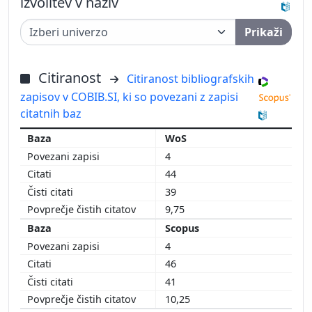
izvolitev v naziv
Prikaži
Citiranost
Citiranost bibliografskih
zapisov v COBIB.SI, ki so povezani z zapisi
citatnih baz
WoS
4
44
39
9,75
Scopus
4
46
41
10,25