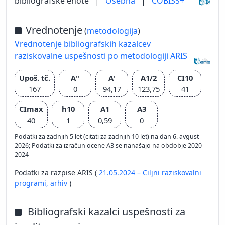
bibliografske enote
|
Osebna
|
COBISS+
Vrednotenje
(
metodologija
)
Vrednotenje bibliografskih kazalcev
raziskovalne uspešnosti po metodologiji ARIS
Upoš. tč.
A''
A'
A1/2
CI10
167
0
94,17
123,75
41
CImax
h10
A1
A3
40
1
0,59
0
Podatki za zadnjih 5 let (citati za zadnjih 10 let) na dan 6. avgust
2026; Podatki za izračun ocene A3 se nanašajo na obdobje 2020-
2024
Podatki za razpise ARIS (
21.05.2024 – Ciljni raziskovalni
programi,
arhiv
)
Bibliografski kazalci uspešnosti za