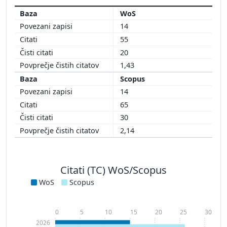
WoS
14
55
20
1,43
Scopus
14
65
30
2,14
Citati (TC) WoS/Scopus
WoS
Scopus
0
5
10
15
20
25
30
2026