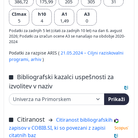
386,72
175,99
205
305
31
CImax
h10
A1
A3
5
4
1,49
0
Podatki za zadnjih 5 let (citati za zadnjih 10 let) na dan 6. avgust
2026; Podatki za izračun ocene A3 se nanašajo na obdobje 2020-
2024
Podatki za razpise ARIS (
21.05.2024 – Ciljni raziskovalni
programi,
arhiv
)
Bibliografski kazalci uspešnosti za
izvolitev v naziv
Prikaži
Citiranost
Citiranost bibliografskih
zapisov v COBIB.SI, ki so povezani z zapisi
citatnih baz