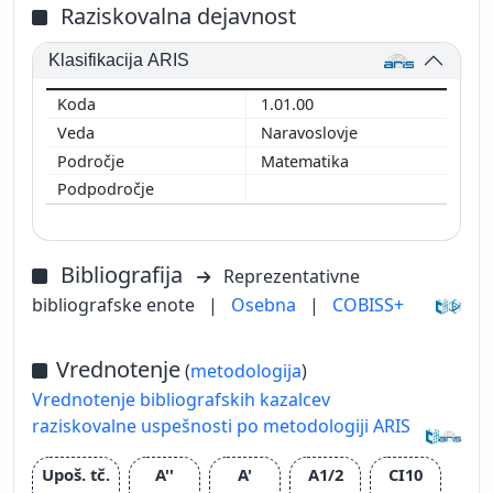
Raziskovalna dejavnost
Klasifikacija ARIS
1.01.00
Naravoslovje
Matematika
Bibliografija
Reprezentativne
bibliografske enote
|
Osebna
|
COBISS+
Vrednotenje
(
metodologija
)
Vrednotenje bibliografskih kazalcev
raziskovalne uspešnosti po metodologiji ARIS
Upoš. tč.
A''
A'
A1/2
CI10