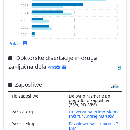
2025
2024
2023
2022
2021
Prikaži
Doktorske disertacije in druga
Prikaži več
zaključna dela
Prikaži
Zaposlitve
Delovno razmerje po
pogodbi o zaposlitvi
(55%, RD:55%)
Univerza na Primorskem,
Inštitut Andrej Marušič
Raziskovalna skupina UP
IAM