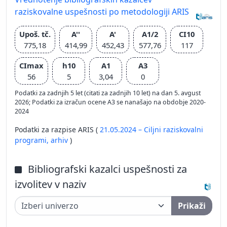
raziskovalne uspešnosti po metodologiji ARIS
Upoš. tč.
A''
A'
A1/2
CI10
775,18
414,99
452,43
577,76
117
CImax
h10
A1
A3
56
5
3,04
0
Podatki za zadnjih 5 let (citati za zadnjih 10 let) na dan 5. avgust
2026; Podatki za izračun ocene A3 se nanašajo na obdobje 2020-
2024
Podatki za razpise ARIS (
21.05.2024 – Ciljni raziskovalni
programi,
arhiv
)
Bibliografski kazalci uspešnosti za
izvolitev v naziv
Prikaži