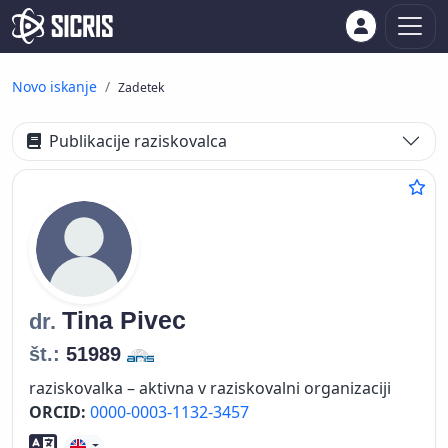
Novo iskanje
Zadetek
Publikacije raziskovalca
Tina
Pivec
dr.
št.:
51989
raziskovalka – aktivna v raziskovalni organizaciji
ORCID:
0000-0003-1132-3457
Znanje tujih jezikov