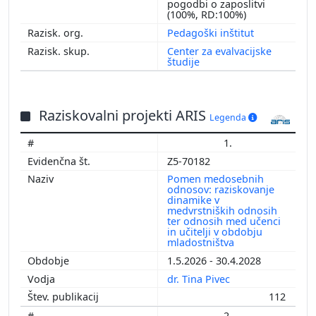
pogodbi o zaposlitvi
(100%, RD:100%)
Pedagoški inštitut
Center za evalvacijske
študije
Raziskovalni projekti ARIS
Legenda
1.
Z5-70182
Pomen medosebnih
odnosov: raziskovanje
dinamike v
medvrstniških odnosih
ter odnosih med učenci
in učitelji v obdobju
mladostništva
1.5.2026 - 30.4.2028
dr. Tina Pivec
112
2.