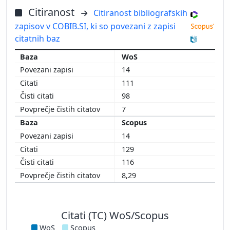
Citiranost
Citiranost bibliografskih
zapisov v COBIB.SI, ki so povezani z zapisi
citatnih baz
WoS
14
111
98
7
Scopus
14
129
116
8,29
Citati (TC) WoS/Scopus
WoS
Scopus