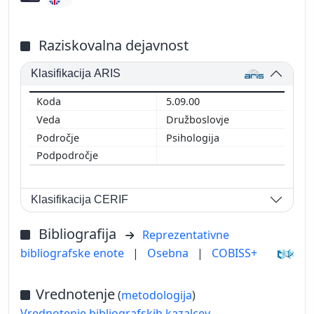
Raziskovalna dejavnost
Klasifikacija ARIS
5.09.00
Družboslovje
Psihologija
Klasifikacija CERIF
Bibliografija
Reprezentativne
bibliografske enote
|
Osebna
|
COBISS+
Vrednotenje
(
metodologija
)
Vrednotenje bibliografskih kazalcev