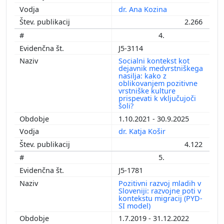
dr. Ana Kozina
2.266
4.
J5-3114
Socialni kontekst kot
dejavnik medvrstniškega
nasilja: kako z
oblikovanjem pozitivne
vrstniške kulture
prispevati k vključujoči
šoli?
1.10.2021 - 30.9.2025
dr. Katja Košir
4.122
5.
J5-1781
Pozitivni razvoj mladih v
Sloveniji: razvojne poti v
kontekstu migracij (PYD-
SI model)
1.7.2019 - 31.12.2022