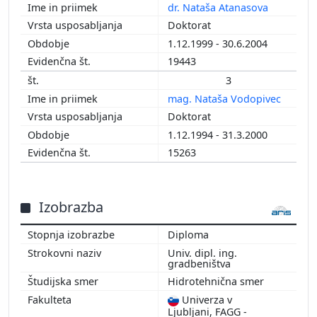
dr. Nataša Atanasova
2006
Doktorat
2005
1.12.1999 - 30.6.2004
2004
19443
2003
2002
3
2001
mag. Nataša Vodopivec
2000
Doktorat
1999
1.12.1994 - 31.3.2000
1998
15263
1997
Izobrazba
Diploma
Univ. dipl. ing.
gradbeništva
Hidrotehnična smer
Univerza v
Ljubljani, FAGG -