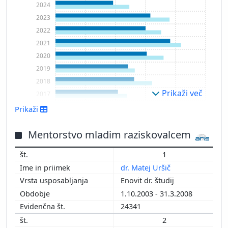
2024
2023
2022
2021
2020
2019
2018
Prikaži več
2017
2016
Prikaži
2015
2014
Mentorstvo mladim raziskovalcem
2013
1
2012
dr. Matej Uršič
2011
Enovit dr. študij
2010
1.10.2003 - 31.3.2008
2009
24341
2008
2
2007