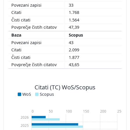
33
1.768
1.564
47,39
Scopus
43
2.099
1.877
43,65
Citati (TC) WoS/Scopus
WoS
Scopus
0
50
100
150
200
250
2026
2025