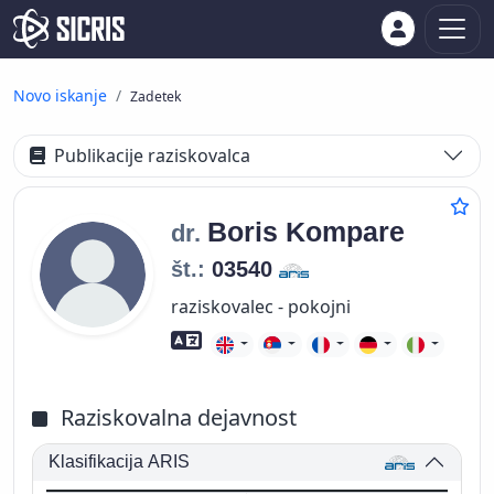
Novo iskanje
Zadetek
Publikacije raziskovalca
Boris
Kompare
dr.
št.:
03540
raziskovalec - pokojni
Znanje tujih jezikov
Raziskovalna dejavnost
Klasifikacija ARIS