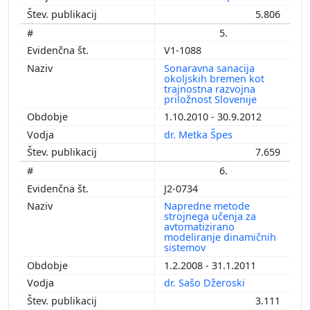
5.806
5.
V1-1088
Sonaravna sanacija
okoljskih bremen kot
trajnostna razvojna
priložnost Slovenije
1.10.2010 - 30.9.2012
dr. Metka Špes
7.659
6.
J2-0734
Napredne metode
strojnega učenja za
avtomatizirano
modeliranje dinamičnih
sistemov
1.2.2008 - 31.1.2011
dr. Sašo Džeroski
3.111