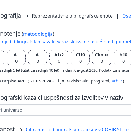
iografija
Reprezentativne bibliografske enote
|
Os
notenje
(
metodologija
)
nje bibliografskih kazalcev raziskovalne uspešnosti po met
.
A''
A'
A1/2
CI10
CImax
h10
0
0
0
0
0
0
zadnjih 5 let (citati za zadnjih 10 let) na dan 7. avgust 2026; Podatki za izr
a razpise ARIS ( 21.05.2024 – Ciljni raziskovalni programi,
arhiv
)
iografski kazalci uspešnosti za izvolitev v naziv
ranost
Citiranost bibliografskih zapisov v COBIB.SI, ki 