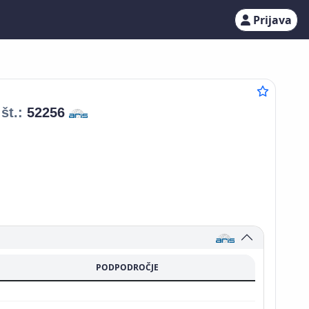
Prijava
št.:
52256
PODPODROČJE
a