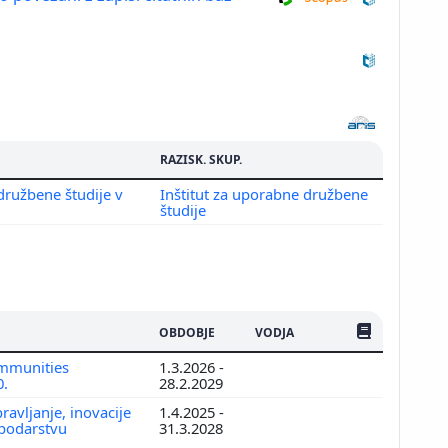
RAZISK. SKUP.
družbene študije v
Inštitut za uporabne družbene
študije
ŠTEV. PUBLIKAC
OBDOBJE
VODJA
ommunities
1.3.2026 -
0.
28.2.2029
ravljanje, inovacije
1.4.2025 -
podarstvu
31.3.2028