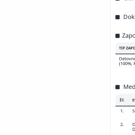
Dokt
Zapo
TIP ZAP
Delovno
(100%,
Med
ŠT.
E
1.
S
2.
D