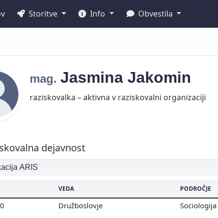
ov
Storitve
Info
Obvestila
Jasmina
Jakomin
mag.
raziskovalka – aktivna v raziskovalni organizaciji
skovalna dejavnost
ikacija ARIS
VEDA
PODROČJE
00
Družboslovje
Sociologij