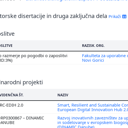
orske disertacije in druga zaključna dela
Prikaži
slitve
OSLITVE
RAZISK. ORG.
 razmerje po pogodbi o zaposlitvi
Fakulteta za uporabne 
 RD:3%)
Novi Gorici
narodni projekti
VIDENČNA ŠT.
NAZIV
RC-EDIH 2.0
Smart, Resilient and Sustainable C
European Digital Innovation Hub 2.
RP0300867 – DINAMIC
Razvoj inovativnih zavezništev za up
DANUBE
in sodelovanje v evropskem biogos
(DINAMIC Danube)