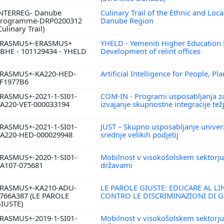
NTERREG- Danube
Culinary Trail of the Ethnic and Loca
rogramme-DRP0200312
Danube Region
Culinary Trail)
RASMUS+-ERASMUS+
YHELD - Yemeniti Higher Education 
BHE - 101129434 - YHELD
Development of relint offices
RASMUS+-KA220-HED-
Artificial Intelligence for People, Pl
F1977B6
RASMUS+-2021-1-SI01-
COM-IN - Programi usposabljanja za
A220-VET-000033194
izvajanje skupnostne integracije tež
RASMUS+-2021-1-SI01-
JUST – Skupno usposabljanje univerz
A220-HED-000029948
srednje velikih podjetij
RASMUS+-2020-1-SI01-
Mobilnost v visokošolskem sektorju
A107-075681
državami
RASMUS+-KA210-ADU-
LE PAROLE GIUSTE: EDUCARE AL L
766A387 (LE PAROLE
CONTRO LE DISCRIMINAZIONI DI 
IUSTE)
RASMUS+-2019-1-SI01-
Mobilnost v visokošolskem sektorju