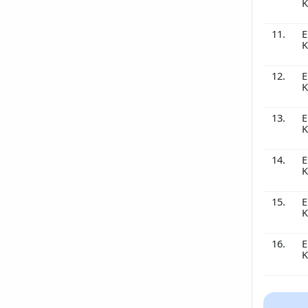
K
11.
E
K
12.
E
K
13.
E
K
14.
E
K
15.
E
K
16.
E
K