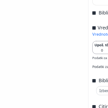
Bibl
Vred
Vrednote
Upoš. tč
0
Podatki za 
Podatki z
Bibl
Citi