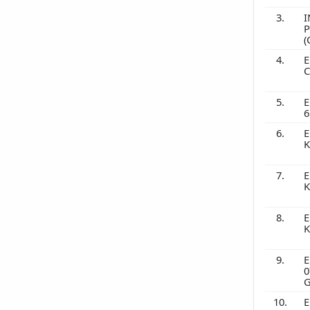
3.
I
P
(
4.
E
C
5.
E
6
6.
E
K
7.
E
K
8.
E
K
9.
E
0
G
10.
E