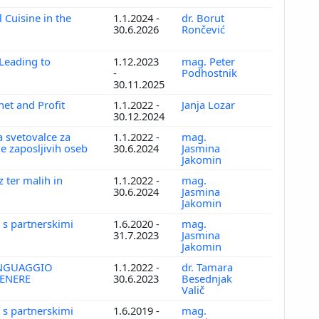
l Cuisine in the
1.1.2024 -
dr. Borut
30.6.2026
Rončević
Leading to
1.12.2023
mag. Peter
-
Podhostnik
30.11.2025
anet and Profit
1.1.2022 -
Janja Lozar
30.12.2024
 svetovalce za
1.1.2022 -
mag.
je zaposljivih oseb
30.6.2024
Jasmina
Jakomin
 ter malih in
1.1.2022 -
mag.
30.6.2024
Jasmina
Jakomin
 s partnerskimi
1.6.2020 -
mag.
31.7.2023
Jasmina
Jakomin
INGUAGGIO
1.1.2022 -
dr. Tamara
GENERE
30.6.2023
Besednjak
Valič
 s partnerskimi
1.6.2019 -
mag.