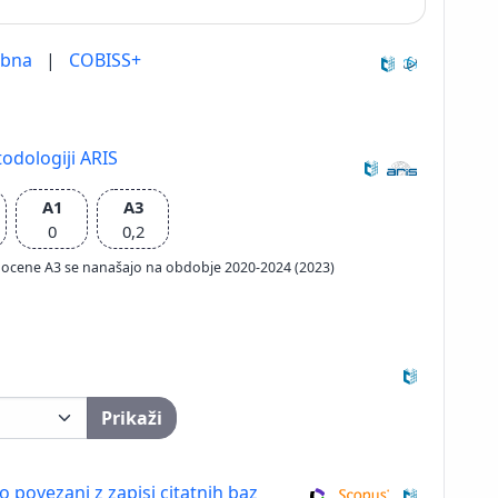
ebna
|
COBISS+
odologiji ARIS
A1
A3
0
0,2
ačun ocene A3 se nanašajo na obdobje 2020-2024 (2023)
Prikaži
so povezani z zapisi citatnih baz