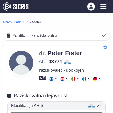
Novo iskanje
Zadetek
Publikacije raziskovalca
Peter
Fister
dr.
št.:
03771
raziskovalec - upokojen
Znanje tujih jezikov
Raziskovalna dejavnost
Klasifikacija ARIS