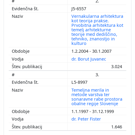
2.
J5-6557
Vernakularna arhitektura
kot teorija prakse.
Prvobitna arhitektura kot
temelj arhitekturne
teorije med dediščino,
tehniko, znanostjo in
kulturo
1.2.2004 - 30.1.2007
dr. Borut Juvanec
3.024
3.
L5-8997
Temeljna merila in
metode varstva ter
sonaravne rabe prostora
obalne regije Slovenije
1.1.1997 - 31.12.1999
dr. Peter Fister
1.646