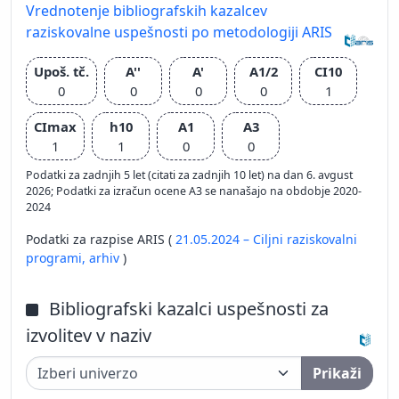
Vrednotenje bibliografskih kazalcev
raziskovalne uspešnosti po metodologiji ARIS
Upoš. tč.
A''
A'
A1/2
CI10
0
0
0
0
1
CImax
h10
A1
A3
1
1
0
0
Podatki za zadnjih 5 let (citati za zadnjih 10 let) na dan 6. avgust
2026; Podatki za izračun ocene A3 se nanašajo na obdobje 2020-
2024
Podatki za razpise ARIS (
21.05.2024 – Ciljni raziskovalni
programi,
arhiv
)
Bibliografski kazalci uspešnosti za
izvolitev v naziv
Prikaži