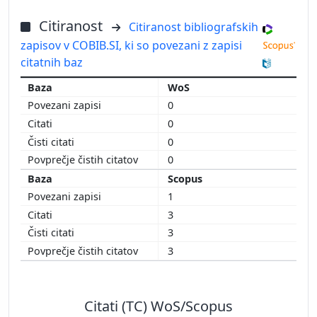
Citiranost
Citiranost bibliografskih
zapisov v COBIB.SI, ki so povezani z zapisi
citatnih baz
WoS
0
0
0
0
Scopus
1
3
3
3
Citati (TC) WoS/Scopus