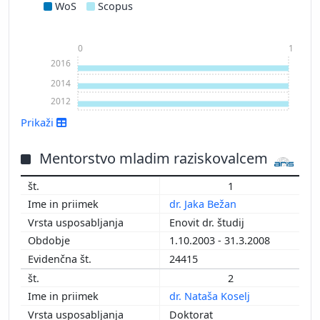
WoS
Scopus
0
1
2016
2014
2012
Prikaži
Mentorstvo mladim raziskovalcem
1
dr. Jaka Bežan
Enovit dr. študij
Prikaži več
1.10.2003 - 31.3.2008
24415
2
dr. Nataša Koselj
Doktorat