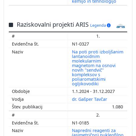
kemijo in tehnologijo
Raziskovalni projekti ARIS
Legenda
1.
N1-0327
Na poti proti izboljšanim
lantanoidnim
molekularnim
magnetom na osnovi
novih "sendvič"
kompleksov s
poliaromatskimi
ogljikovodiki
1.1.2024 - 31.12.2027
dr. Gašper Tavčar
1.080
2.
N1-0185
Napredni reagenti za
(asimetrično) nukleofilno