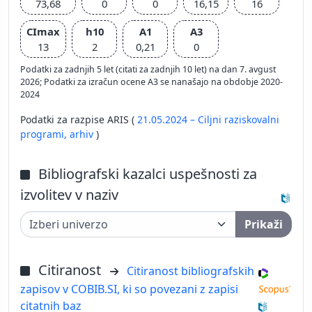
73,68
0
0
16,15
16
CImax
h10
A1
A3
13
2
0,21
0
Podatki za zadnjih 5 let (citati za zadnjih 10 let) na dan 7. avgust
2026; Podatki za izračun ocene A3 se nanašajo na obdobje 2020-
2024
Podatki za razpise ARIS (
21.05.2024 – Ciljni raziskovalni
programi,
arhiv
)
Bibliografski kazalci uspešnosti za
izvolitev v naziv
Prikaži
Citiranost
Citiranost bibliografskih
zapisov v COBIB.SI, ki so povezani z zapisi
citatnih baz