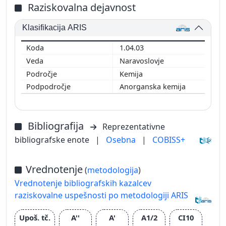
Raziskovalna dejavnost
Klasifikacija ARIS
1.04.03
Naravoslovje
Kemija
Anorganska kemija
Bibliografija
Reprezentativne
bibliografske enote
|
Osebna
|
COBISS+
Vrednotenje
(
metodologija
)
Vrednotenje bibliografskih kazalcev
raziskovalne uspešnosti po metodologiji ARIS
Upoš. tč.
A''
A'
A1/2
CI10