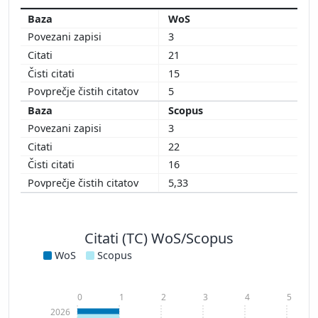
WoS
3
21
15
5
Scopus
3
22
16
5,33
Citati (TC) WoS/Scopus
WoS
Scopus
0
1
2
3
4
5
2026