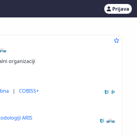
Prijava
alni organizaciji
ebna
|
COBISS+
odologiji ARIS