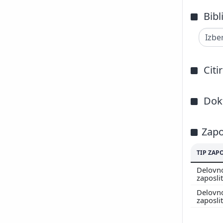
Bibl
Citi
Dokt
Zapo
TIP ZAP
Delovn
zaposli
Delovn
zaposli