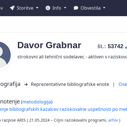
ov
Storitve
Info
Obvestila
Davor
Grabnar
št.:
53742
strokovni ali tehnični sodelavec - aktiven v raziskov
iografija
Reprezentativne bibliografske enote
|
Os
notenje
(
metodologija
)
nje bibliografskih kazalcev raziskovalne uspešnosti po met
a razpise ARIS ( 21.05.2024 – Ciljni raziskovalni programi,
arhiv
)