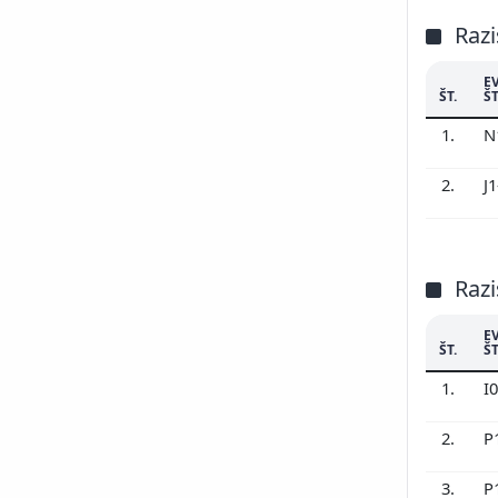
Razi
E
ŠT.
ŠT
1.
N
2.
J
Razi
E
ŠT.
ŠT
1.
I
2.
P
3.
P