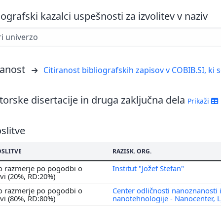
iografski kazalci uspešnosti za izvolitev v naziv
ranost
Citiranost bibliografskih zapisov v COBIB.SI, ki 
orske disertacije in druga zaključna dela
Prikaži
slitve
OSLITVE
RAZISK. ORG.
o razmerje po pogodbi o
Institut "Jožef Stefan"
tvi (20%, RD:20%)
o razmerje po pogodbi o
Center odličnosti nanoznanosti 
tvi (80%, RD:80%)
nanotehnologije - Nanocenter, L