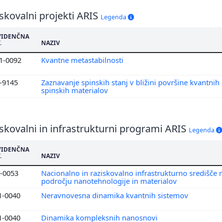
skovalni projekti ARIS
Legenda
VIDENČNA
.
NAZIV
1-0092
Kvantne metastabilnosti
1-9145
Zaznavanje spinskih stanj v bližini površine kvantnih
spinskih materialov
skovalni in infrastrukturni programi ARIS
Legenda
VIDENČNA
.
NAZIV
0-0053
Nacionalno in raziskovalno infrastrukturno središče 
področju nanotehnologije in materialov
1-0040
Neravnovesna dinamika kvantnih sistemov
1-0040
Dinamika kompleksnih nanosnovi