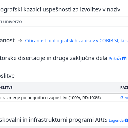
iografski kazalci uspešnosti za izvolitev v naziv
ranost
Citiranost bibliografskih zapisov v COBIB.SI, ki 
orske disertacije in druga zaključna dela
Prikaži
slitve
OSLITVE
RAZI
 razmerje po pogodbi o zaposlitvi (100%, RD:100%)
Geo
skovalni in infrastrukturni programi ARIS
Legenda