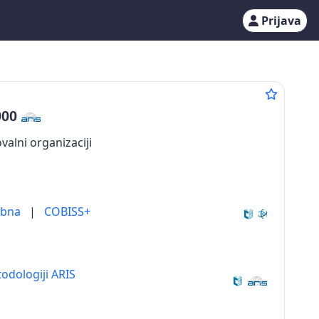
Prijava
900
valni organizaciji
ebna
|
COBISS+
odologiji ARIS