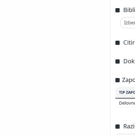
Bibl
Citi
Dokt
Zapo
TIP ZAP
Delovno
Razi