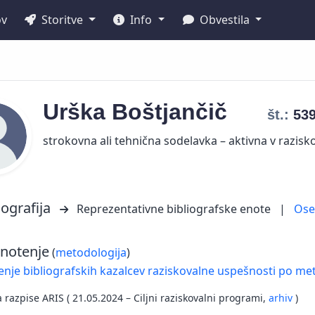
ov
Storitve
Info
Obvestila
Urška
Boštjančič
št.:
53
strokovna ali tehnična sodelavka – aktivna v razisko
iografija
Reprezentativne bibliografske enote
|
Os
notenje
(
metodologija
)
nje bibliografskih kazalcev raziskovalne uspešnosti po met
a razpise ARIS ( 21.05.2024 – Ciljni raziskovalni programi,
arhiv
)