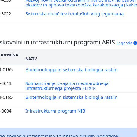
oksidov in njihova toksikološka karakterizacija (Na
1-3022
Sistemska določitev fizioloških vlog legumaina
skovalni in infrastrukturni programi ARIS
Legenda
VIDENČNA
.
NAZIV
4-0165
Biotehnologija in sistemska biologija rastlin
0-E013
Sofinanciranje izvajanja mednarodnega
infrastrukturnega projekta ELIXIR
4-0165
Biotehnologija in sistemska biologija rastlin
0-0004
Infrastrukturni program NIB
 soglasja raziskovalca za objavo drugih podatkov.