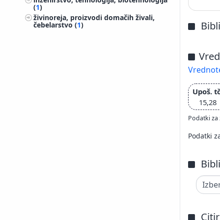
(
1
)
živinoreja, proizvodi domačih živali,
Bibl
čebelarstvo (
1
)
Vred
Vrednote
Upoš. tč
15,28
Podatki za 
Podatki z
Bibl
Citi