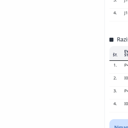
4.
J
Razi
E
ŠT.
ŠT
1.
P
2.
I
3.
P
4.
I
Nimamo