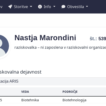
ov
Storitve
Info
Obvestila
Nastja
Marondini
št.:
53
raziskovalka – ni zaposlena v raziskovalni organizac
skovalna dejavnost
ikacija ARIS
VEDA
PODROČJE
05
Biotehnika
Biotehnologija