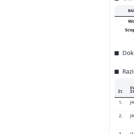
BA
W
Sco
Dokt
Razi
E
ŠT.
ŠT
1.
J
2.
J
3.
J