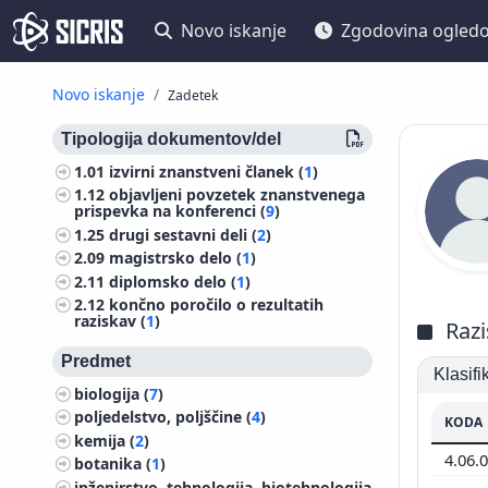
Novo iskanje
Zgodovina ogled
Novo iskanje
Zadetek
Tipologija dokumentov/del
1.01
izvirni znanstveni članek (
1
)
1.12
objavljeni povzetek znanstvenega
prispevka na konferenci (
9
)
1.25
drugi sestavni deli (
2
)
2.09
magistrsko delo (
1
)
2.11
diplomsko delo (
1
)
2.12
končno poročilo o rezultatih
raziskav (
1
)
Razi
Predmet
Klasif
biologija (
7
)
poljedelstvo, poljščine (
4
)
KODA
kemija (
2
)
4.06.
botanika (
1
)
inženirstvo, tehnologija, biotehnologija