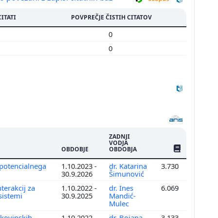
CITATI
POVPREČJE ČISTIH CITATOV
0
0
0
0
ZADNJI
VODJA
ŠTEV. PUBLIKAC
OBDOBJE
OBDOBJA
 potencialnega
1.10.2023 -
dr. Katarina
3.730
30.9.2026
Šimunović
terakcij za
1.10.2022 -
dr. Ines
6.069
 sistemi
30.9.2025
Mandić-
Mulec
 kovinskih
1.10.2022 -
dr. Bojana
3.133