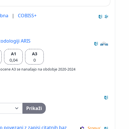
ebna
|
COBISS+
odologiji ARIS
A1
A3
0,04
0
ačun ocene A3 se nanašajo na obdobje 2020-2024
Prikaži
so povezani z zapisi citatnih baz