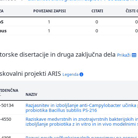
ZA
POVEZANI ZAPISI
CITATI
ČISTI 
oS
1
0
pus
1
0
orske disertacije in druga zaključna dela
Prikaži
skovalni projekti ARIS
Legenda
VIDENČNA
.
NAZIV
4-50134
Razjasnitev in izboljšanje anti-Campylobacter učinka
probiotika Bacillus subtilis PS-216
4-4550
Raziskave medvrstnih in znotrajvrstnih bakterijskih in
izboljšanje probiotika z in vitro in in vivo modelnimi
1-4395
Razvoj novih večfunkcionalnih nanocimov na osnovi