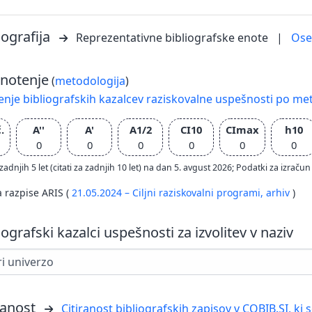
iografija
Reprezentativne bibliografske enote
|
Os
notenje
(
metodologija
)
nje bibliografskih kazalcev raziskovalne uspešnosti po met
.
A''
A'
A1/2
CI10
CImax
h10
0
0
0
0
0
0
zadnjih 5 let (citati za zadnjih 10 let) na dan 5. avgust 2026; Podatki za izr
a razpise ARIS (
21.05.2024 – Ciljni raziskovalni programi,
arhiv
)
iografski kazalci uspešnosti za izvolitev v naziv
ranost
Citiranost bibliografskih zapisov v COBIB.SI, ki 