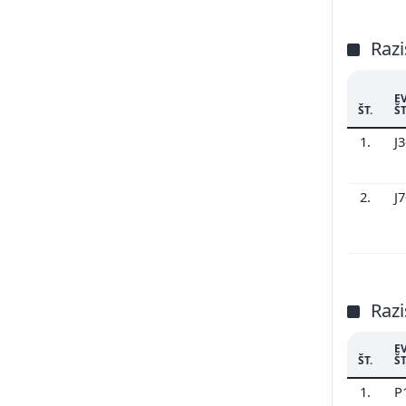
Razi
E
ŠT.
ŠT
1.
J
2.
J
Razi
E
ŠT.
ŠT
1.
P