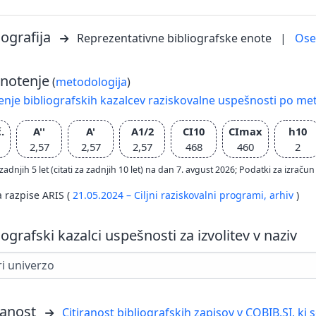
iografija
Reprezentativne bibliografske enote
|
Os
notenje
(
metodologija
)
nje bibliografskih kazalcev raziskovalne uspešnosti po met
.
A''
A'
A1/2
CI10
CImax
h10
2,57
2,57
2,57
468
460
2
zadnjih 5 let (citati za zadnjih 10 let) na dan 7. avgust 2026; Podatki za izr
a razpise ARIS (
21.05.2024 – Ciljni raziskovalni programi,
arhiv
)
iografski kazalci uspešnosti za izvolitev v naziv
ranost
Citiranost bibliografskih zapisov v COBIB.SI, ki 