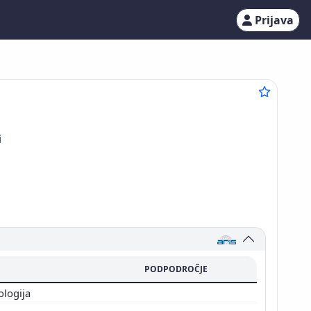
Prijava
i
PODPODROČJE
ologija