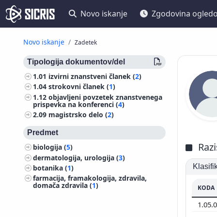
Novo iskanje
Zgodovina ogled
Novo iskanje
Zadetek
Tipologija dokumentov/del
1.01
izvirni znanstveni članek (
2
)
1.04
strokovni članek (
1
)
1.12
objavljeni povzetek znanstvenega
prispevka na konferenci (
4
)
2.09
magistrsko delo (
2
)
Predmet
Razi
biologija (
5
)
dermatologija, urologija (
3
)
Klasif
botanika (
1
)
farmacija, framakologija, zdravila,
domača zdravila (
1
)
KODA
1.05.