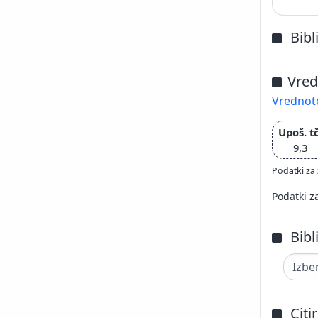
Bibl
Vred
Vrednote
Upoš. tč
9,3
Podatki za 
Podatki z
Bibl
Citi