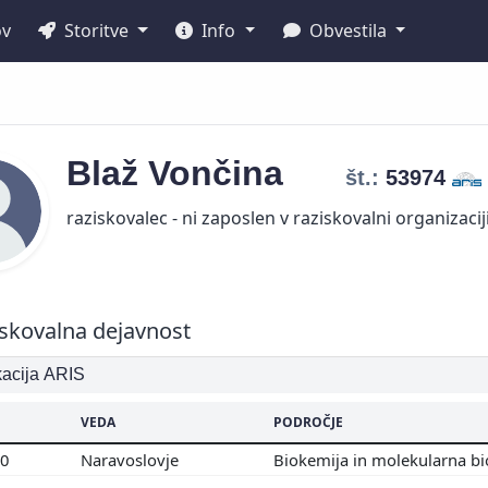
ov
Storitve
Info
Obvestila
Blaž
Vončina
št.:
53974
raziskovalec - ni zaposlen v raziskovalni organizacij
skovalna dejavnost
ikacija ARIS
VEDA
PODROČJE
00
Naravoslovje
Biokemija in molekularna bi