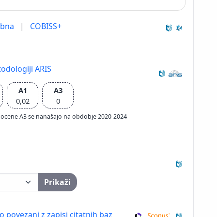
ebna
|
COBISS+
odologiji ARIS
A1
A3
0,02
0
ačun ocene A3 se nanašajo na obdobje 2020-2024
Prikaži
so povezani z zapisi citatnih baz