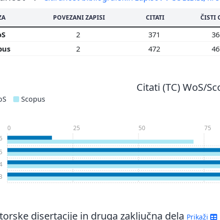
ZA
POVEZANI ZAPISI
CITATI
ČISTI 
oS
2
371
3
pus
2
472
4
Citati (TC) WoS/S
oS
Scopus
0
25
50
75
6
5
4
3
orske disertacije in druga zaključna dela
Prikaži