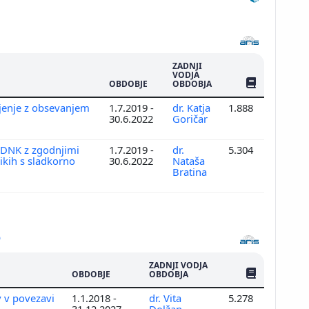
Prikaži več
ZADNJI
VODJA
ŠTEV. PUBLIKAC
OBDOBJE
OBDOBJA
jenje z obsevanjem
1.7.2019 -
dr. Katja
1.888
30.6.2022
Goričar
e DNK z zgodnjimi
1.7.2019 -
dr.
5.304
ikih s sladkorno
30.6.2022
Nataša
Bratina
ZADNJI VODJA
ŠTEV. PUBLIKAC
OBDOBJE
OBDOBJA
 v povezavi
1.1.2018 -
dr. Vita
5.278
31.12.2027
Dolžan