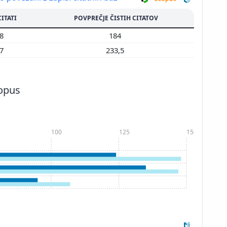
CITATI
POVPREČJE ČISTIH CITATOV
68
184
67
233,5
copus
100
125
150