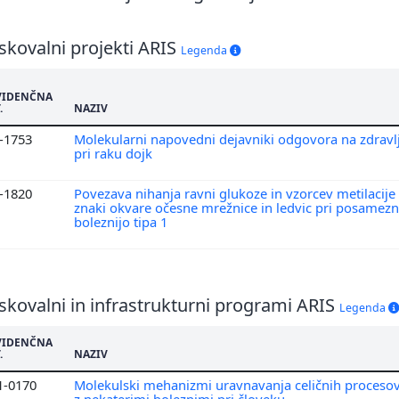
skovalni projekti ARIS
Legenda
VIDENČNA
.
NAZIV
3-1753
Molekularni napovedni dejavniki odgovora na zdravl
pri raku dojk
7-1820
Povezava nihanja ravni glukoze in vzorcev metilacij
znaki okvare očesne mrežnice in ledvic pri posamezn
boleznijo tipa 1
skovalni in infrastrukturni programi ARIS
Legenda
VIDENČNA
.
NAZIV
1-0170
Molekulski mehanizmi uravnavanja celičnih procesov
z nekaterimi boleznimi pri človeku