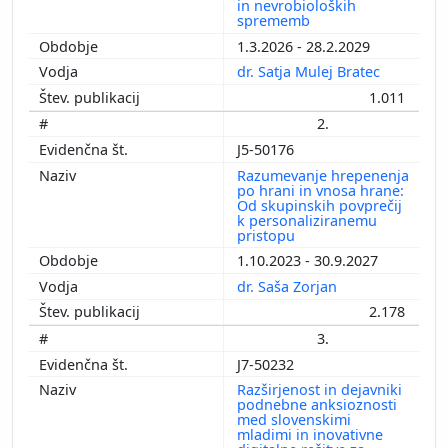
in nevrobioloških
sprememb
1.3.2026 - 28.2.2029
dr. Satja Mulej Bratec
1.011
2.
J5-50176
Razumevanje hrepenenja
po hrani in vnosa hrane:
Od skupinskih povprečij
k personaliziranemu
pristopu
1.10.2023 - 30.9.2027
dr. Saša Zorjan
2.178
3.
J7-50232
Razširjenost in dejavniki
podnebne anksioznosti
med slovenskimi
mladimi in inovativne