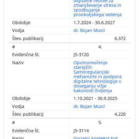
digitalne rešitve za
zmanjševanje stresa in
spodbujanje
prookoljskega vedenja
1.7.2024 - 30.6.2027
dr. Bojan Musil
6.372
4.
J5-3120
Opolnomočenje
starejših:
Samoregulacijski
mehanizmi in podpora
digitalne tehnologije v
doseganju višje
kakovosti življenja
1.10.2021 - 30.9.2025
dr. Bojan Musil
4.226
5.
J5-3114
Socialni kontekst kot