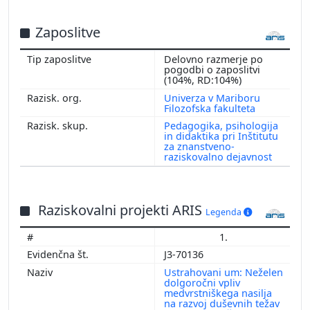
Zaposlitve
Delovno razmerje po
pogodbi o zaposlitvi
(104%, RD:104%)
Univerza v Mariboru
Filozofska fakulteta
Pedagogika, psihologija
in didaktika pri Inštitutu
za znanstveno-
raziskovalno dejavnost
Raziskovalni projekti ARIS
Legenda
1.
J3-70136
Ustrahovani um: Neželen
dolgoročni vpliv
medvrstniškega nasilja
na razvoj duševnih težav