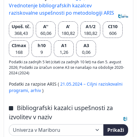
Vrednotenje bibliografskih kazalcev
raziskovalne uspešnosti po metodologiji ARIS
Upoš. tč.
A''
A'
A1/2
CI10
368,43
60,06
180,82
180,82
606
CImax
h10
A1
A3
168
9
1,26
0,06
Podatki za zadnjih 5 let (citati za zadnjih 10 let) na dan 5. avgust
2026; Podatki za izračun ocene A3 se nanašajo na obdobje 2020-
2024 (2024)
Podatki za razpise ARIS (
21.05.2024 – Ciljni raziskovalni
programi,
arhiv
)
Bibliografski kazalci uspešnosti za
izvolitev v naziv
Prikaži