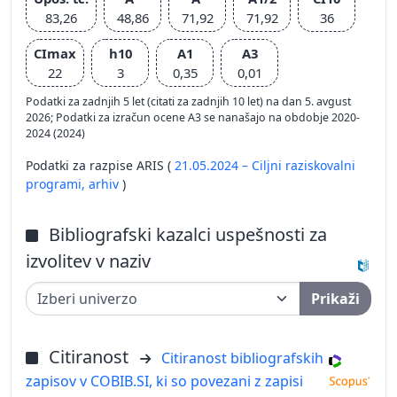
83,26
48,86
71,92
71,92
36
CImax
h10
A1
A3
22
3
0,35
0,01
Podatki za zadnjih 5 let (citati za zadnjih 10 let) na dan 5. avgust
2026; Podatki za izračun ocene A3 se nanašajo na obdobje 2020-
2024 (2024)
Podatki za razpise ARIS (
21.05.2024 – Ciljni raziskovalni
programi,
arhiv
)
Bibliografski kazalci uspešnosti za
izvolitev v naziv
Prikaži
Citiranost
Citiranost bibliografskih
zapisov v COBIB.SI, ki so povezani z zapisi