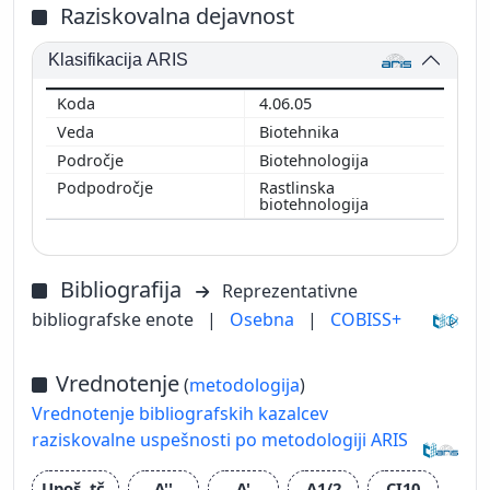
Raziskovalna dejavnost
Klasifikacija ARIS
4.06.05
Biotehnika
Biotehnologija
Rastlinska
biotehnologija
Bibliografija
Reprezentativne
bibliografske enote
|
Osebna
|
COBISS+
Vrednotenje
(
metodologija
)
Vrednotenje bibliografskih kazalcev
raziskovalne uspešnosti po metodologiji ARIS
Upoš. tč.
A''
A'
A1/2
CI10