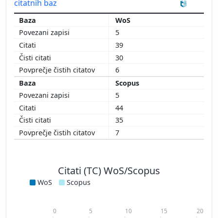
citatnih baz
WoS
5
39
30
6
Scopus
5
44
35
7
Citati (TC) WoS/Scopus
WoS
Scopus
0
5
10
15
20