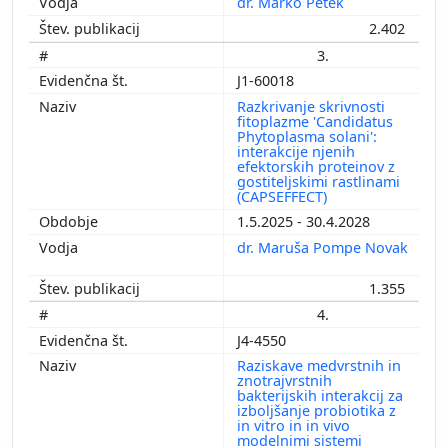
dr. Marko Petek
2.402
3.
J1-60018
Razkrivanje skrivnosti
fitoplazme 'Candidatus
Phytoplasma solani':
interakcije njenih
efektorskih proteinov z
gostiteljskimi rastlinami
(CAPSEFFECT)
1.5.2025 - 30.4.2028
dr. Maruša Pompe Novak
1.355
4.
J4-4550
Raziskave medvrstnih in
znotrajvrstnih
bakterijskih interakcij za
izboljšanje probiotika z
in vitro in in vivo
modelnimi sistemi