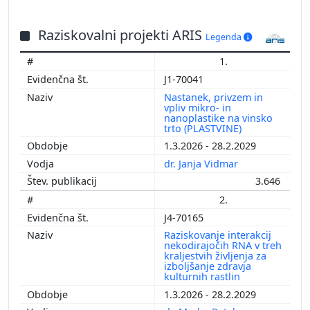
Raziskovalni projekti ARIS
Legenda
1.
J1-70041
Nastanek, privzem in
vpliv mikro- in
nanoplastike na vinsko
trto (PLASTVINE)
1.3.2026 - 28.2.2029
dr. Janja Vidmar
3.646
2.
J4-70165
Raziskovanje interakcij
nekodirajočih RNA v treh
kraljestvih življenja za
izboljšanje zdravja
kulturnih rastlin
1.3.2026 - 28.2.2029