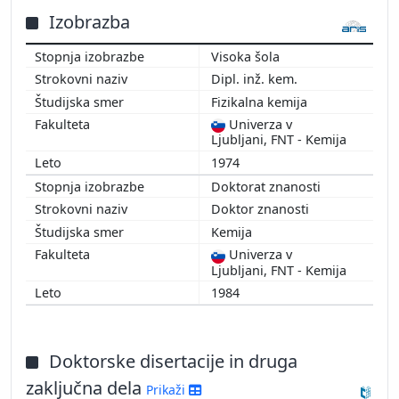
1995
Izobrazba
1994
Visoka šola
1993
Dipl. inž. kem.
1992
Fizikalna kemija
1991
Univerza v
1990
Ljubljani, FNT - Kemija
1989
1974
1988
Doktorat znanosti
1987
Doktor znanosti
1986
Kemija
1985
Univerza v
1984
Ljubljani, FNT - Kemija
1983
1984
1982
1981
1980
Doktorske disertacije in druga
1977
zaključna dela
Prikaži
1976