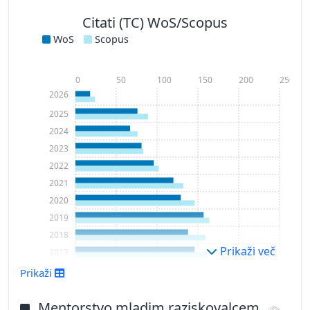
Citati (TC) WoS/Scopus
WoS
Scopus
0
50
100
150
200
250
2026
2025
2024
2023
2022
2021
2020
2019
2018
Prikaži več
2017
2016
Prikaži
2015
2014
Mentorstvo mladim raziskovalcem