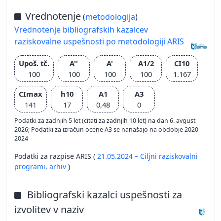
Vrednotenje
(
metodologija
)
Vrednotenje bibliografskih kazalcev
raziskovalne uspešnosti po metodologiji ARIS
Upoš. tč.
A''
A'
A1/2
CI10
100
100
100
100
1.167
CImax
h10
A1
A3
141
17
0,48
0
Podatki za zadnjih 5 let (citati za zadnjih 10 let) na dan 6. avgust
2026; Podatki za izračun ocene A3 se nanašajo na obdobje 2020-
2024
Podatki za razpise ARIS (
21.05.2024 – Ciljni raziskovalni
programi,
arhiv
)
Bibliografski kazalci uspešnosti za
izvolitev v naziv