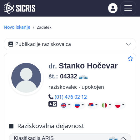
Novo iskanje
Zadetek
Publikacije raziskovalca
Stanko
Hočevar
dr.
št.:
04332
raziskovalec - upokojen
Telefon
(01) 476 02 12
Znanje tujih jezikov
Raziskovalna dejavnost
Klasifikacija ARIS