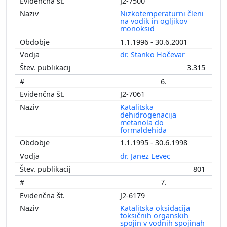
J2-7500
Nizkotemperaturni členi
na vodik in ogljikov
monoksid
1.1.1996 - 30.6.2001
dr. Stanko Hočevar
3.315
6.
J2-7061
Katalitska
dehidrogenacija
metanola do
formaldehida
1.1.1995 - 30.6.1998
dr. Janez Levec
801
7.
J2-6179
Katalitska oksidacija
toksičnih organskih
spojin v vodnih spojinah