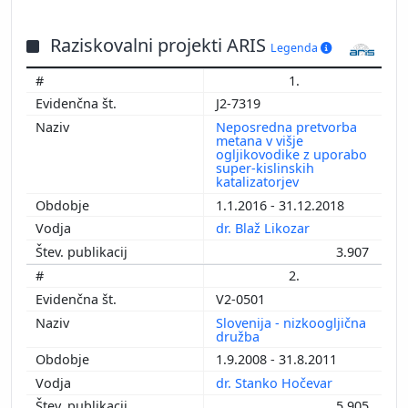
1974
Raziskovalni projekti ARIS
Legenda
1.
J2-7319
Neposredna pretvorba
metana v višje
ogljikovodike z uporabo
super-kislinskih
katalizatorjev
1.1.2016 - 31.12.2018
dr. Blaž Likozar
3.907
2.
V2-0501
Slovenija - nizkoogljična
družba
1.9.2008 - 31.8.2011
dr. Stanko Hočevar
5.905