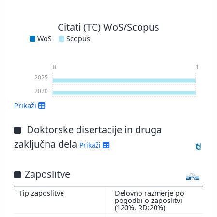
Citati (TC) WoS/Scopus
WoS
Scopus
0
1
2025
2020
Prikaži
Doktorske disertacije in druga
zaključna dela
Prikaži
Zaposlitve
Prikaži več
Delovno razmerje po
pogodbi o zaposlitvi
(120%, RD:20%)