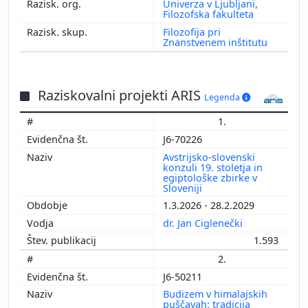
Univerza v Ljubljani,
Filozofska fakulteta
Filozofija pri
Znanstvenem inštitutu
Raziskovalni projekti ARIS
Legenda
1.
J6-70226
Avstrijsko-slovenski
konzuli 19. stoletja in
egiptološke zbirke v
Sloveniji
1.3.2026 - 28.2.2029
dr. Jan Ciglenečki
1.593
2.
J6-50211
Budizem v himalajskih
puščavah: tradicija