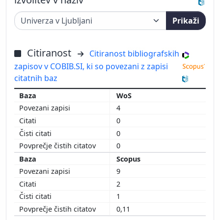
Prikaži
Citiranost
Citiranost bibliografskih
zapisov v COBIB.SI, ki so povezani z zapisi
citatnih baz
WoS
4
0
0
0
Scopus
9
2
1
0,11