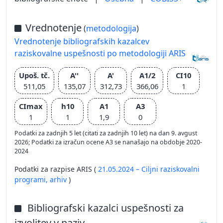
Vrednotenje
(
metodologija
)
Vrednotenje bibliografskih kazalcev
raziskovalne uspešnosti po metodologiji ARIS
Upoš. tč.
A''
A'
A1/2
CI10
511,05
135,07
312,73
366,06
1
CImax
h10
A1
A3
1
1
1,9
0
Podatki za zadnjih 5 let (citati za zadnjih 10 let) na dan 9. avgust
2026; Podatki za izračun ocene A3 se nanašajo na obdobje 2020-
2024
Podatki za razpise ARIS (
21.05.2024 – Ciljni raziskovalni
programi,
arhiv
)
Bibliografski kazalci uspešnosti za
izvolitev v naziv