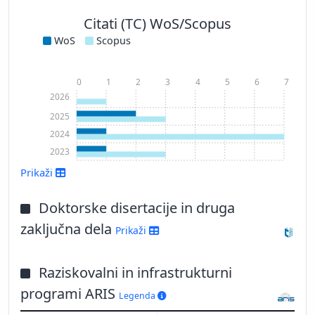
Citati (TC) WoS/Scopus
WoS
Scopus
0
1
2
3
4
5
6
7
2026
2025
2024
2023
Prikaži
Doktorske disertacije in druga
zaključna dela
Prikaži
Prikaži več
Raziskovalni in infrastrukturni
programi ARIS
Legenda