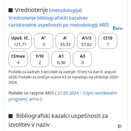
Vrednotenje
(
metodologija
)
Vrednotenje bibliografskih kazalcev
raziskovalne uspešnosti po metodologiji ARIS
Upoš. tč.
A''
A'
A1/2
CI10
121,71
0
33,33
57,62
7
CImax
h10
A1
A3
4
2
0,38
0
Podatki za zadnjih 5 let (citati za zadnjih 10 let) na dan 6. avgust
2026; Podatki za izračun ocene A3 se nanašajo na obdobje 2020-
2024
Podatki za razpise ARIS (
21.05.2024 – Ciljni raziskovalni
programi,
arhiv
)
Bibliografski kazalci uspešnosti za
izvolitev v naziv