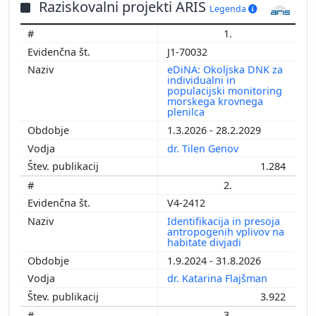
Raziskovalni projekti ARIS
Legenda
1.
J1-70032
eDiNA: Okoljska DNK za
individualni in
populacijski monitoring
morskega krovnega
plenilca
1.3.2026 - 28.2.2029
dr. Tilen Genov
1.284
2.
V4-2412
Identifikacija in presoja
antropogenih vplivov na
habitate divjadi
1.9.2024 - 31.8.2026
dr. Katarina Flajšman
3.922
3.