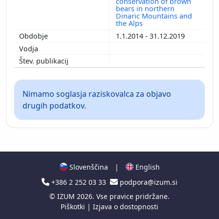
conservation of brown
bears in northern
Dinaric Mountains and
the Alps
1.1.2014 - 31.12.2019
Nimamo soglasja raziskovalca za objavo
drugih podatkov.
Slovenščina
|
English
+386 2 252 03 33
podpora@izum.si
©
IZUM
2026. Vse pravice pridržane.
Piškotki
|
Izjava o dostopnosti