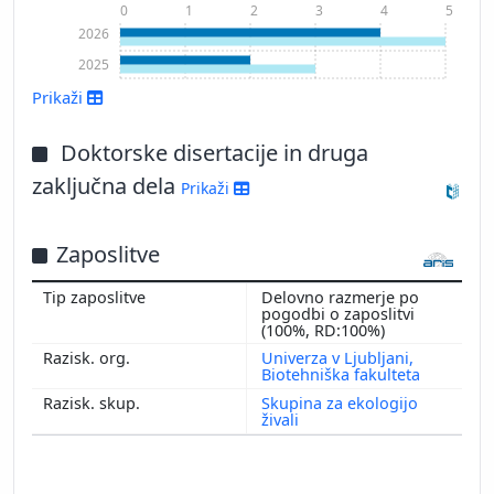
0
1
2
3
4
5
2026
2025
Prikaži
Doktorske disertacije in druga
zaključna dela
Prikaži
Zaposlitve
Prikaži več
Delovno razmerje po
pogodbi o zaposlitvi
(100%, RD:100%)
Univerza v Ljubljani,
Biotehniška fakulteta
Skupina za ekologijo
živali