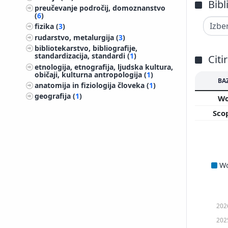
Bibl
preučevanje področij, domoznanstvo
(
6
)
fizika (
3
)
rudarstvo, metalurgija (
3
)
bibliotekarstvo, bibliografije,
standardizacija, standardi (
1
)
Citi
etnologija, etnografija, ljudska kultura,
običaji, kulturna antropologija (
1
)
BA
anatomija in fiziologija človeka (
1
)
geografija (
1
)
W
Sco
W
202
202