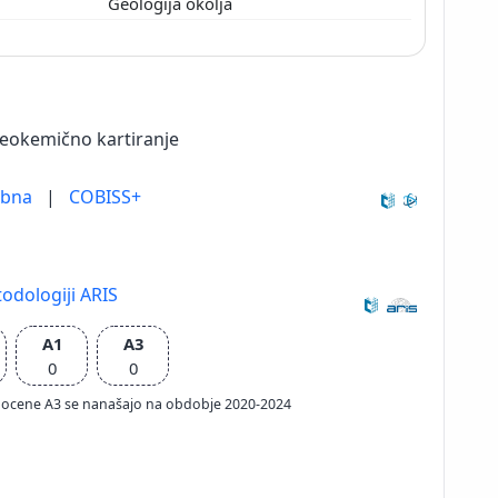
Geologija okolja
 geokemično kartiranje
ebna
|
COBISS+
odologiji ARIS
A1
A3
0
0
ačun ocene A3 se nanašajo na obdobje 2020-2024