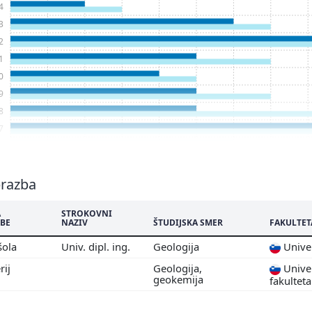
4
3
2
1
0
9
8
7
6
5
4
brazba
3
A
STROKOVNI
2
BE
NAZIV
ŠTUDIJSKA SMER
FAKULTET
1
šola
Univ. dipl. ing.
Geologija
Univer
0
rij
Geologija,
Univer
9
geokemija
fakulteta
8
7