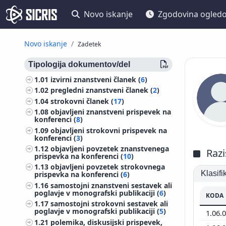
Novo iskanje
Zgodovina ogled
Novo iskanje
Zadetek
Tipologija dokumentov/del
1.01
izvirni znanstveni članek (
6
)
1.02
pregledni znanstveni članek (
2
)
1.04
strokovni članek (
17
)
1.08
objavljeni znanstveni prispevek na
konferenci (
8
)
1.09
objavljeni strokovni prispevek na
konferenci (
3
)
1.12
objavljeni povzetek znanstvenega
Razi
prispevka na konferenci (
10
)
1.13
objavljeni povzetek strokovnega
Klasif
prispevka na konferenci (
6
)
1.16
samostojni znanstveni sestavek ali
poglavje v monografski publikaciji (
6
)
KODA
1.17
samostojni strokovni sestavek ali
poglavje v monografski publikaciji (
5
)
1.06.
1.21
polemika, diskusijski prispevek,