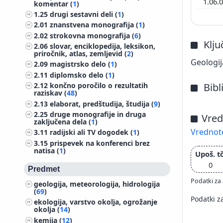
1.06.
komentar (
1
)
1.25
drugi sestavni deli (
1
)
2.01
znanstvena monografija (
1
)
2.02
strokovna monografija (
6
)
Klj
2.06
slovar, enciklopedija, leksikon,
priročnik, atlas, zemljevid (
2
)
Geologij
2.09
magistrsko delo (
1
)
2.11
diplomsko delo (
1
)
Bibl
2.12
končno poročilo o rezultatih
raziskav (
48
)
2.13
elaborat, predštudija, študija (
9
)
2.25
druge monografije in druga
Vred
zaključena dela (
1
)
Vrednote
3.11
radijski ali TV dogodek (
1
)
3.15
prispevek na konferenci brez
natisa (
1
)
Upoš. tč
0
Predmet
Podatki za 
geologija, meteorologija, hidrologija
(
69
)
Podatki z
ekologija, varstvo okolja, ogrožanje
okolja (
14
)
kemija (
12
)