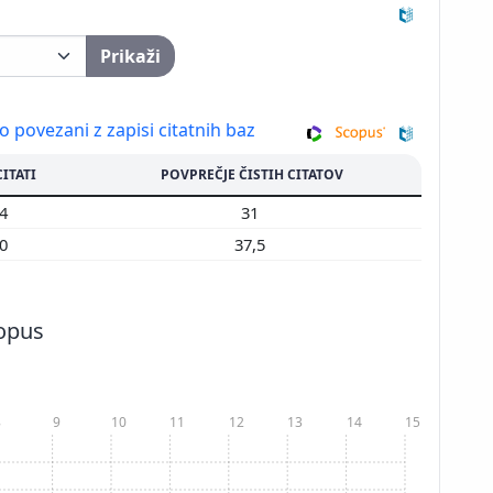
Prikaži
so povezani z zapisi citatnih baz
CITATI
POVPREČJE ČISTIH CITATOV
24
31
50
37,5
copus
8
9
10
11
12
13
14
15