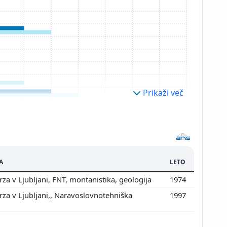
Prikaži več
A
LETO
za v Ljubljani, FNT, montanistika, geologija
1974
za v Ljubljani,, Naravoslovnotehniška
1997