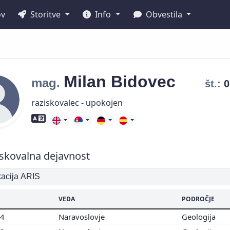
ov
Storitve
Info
Obvestila
Milan
Bidovec
mag.
št.:
raziskovalec - upokojen
Znanje tujih jezikov
skovalna dejavnost
ikacija ARIS
VEDA
PODROČJE
04
Naravoslovje
Geologija