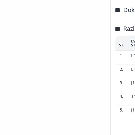
200
Dokt
200
200
200
Razi
200
200
E
ŠT.
ŠT
200
1.
L
199
2.
L
3.
J
4.
T
5.
J