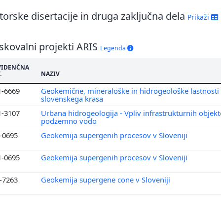
6
orske disertacije in druga zaključna dela
Prikaži
5
4
3
skovalni projekti ARIS
Legenda
2
1
VIDENČNA
.
NAZIV
0
1-6669
Geokemične, mineraloške in hidrogeološke lastnosti
9
slovenskega krasa
1-3107
Urbana hidrogeologija - Vpliv infrastrukturnih objek
podzemno vodo
1-0695
Geokemija supergenih procesov v Sloveniji
1-0695
Geokemija supergenih procesov v Sloveniji
1-7263
Geokemija supergene cone v Sloveniji