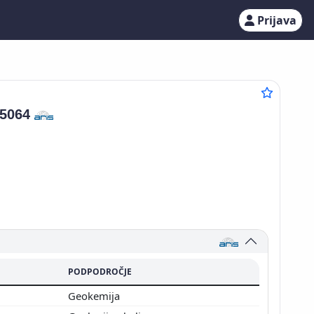
Prijava
05064
PODPODROČJE
Geokemija