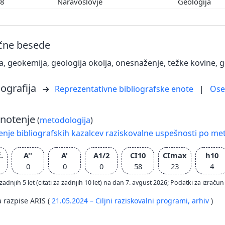
08
Naravoslovje
Geologija
učne besede
a, geokemija, geologija okolja, onesnaženje, težke kovine,
iografija
Reprezentativne bibliografske enote
|
Os
notenje
(
metodologija
)
nje bibliografskih kazalcev raziskovalne uspešnosti po met
.
A''
A'
A1/2
CI10
CImax
h10
0
0
0
58
23
4
zadnjih 5 let (citati za zadnjih 10 let) na dan 7. avgust 2026; Podatki za izr
a razpise ARIS (
21.05.2024 – Ciljni raziskovalni programi,
arhiv
)