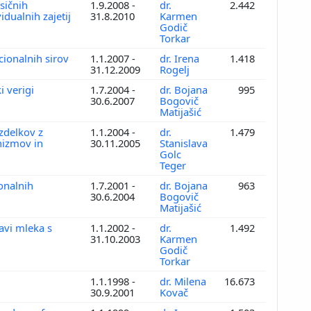
sičnih
1.9.2008 -
dr.
2.442
idualnih zajetij
31.8.2010
Karmen
Godič
Torkar
cionalnih sirov
1.1.2007 -
dr. Irena
1.418
31.12.2009
Rogelj
i verigi
1.7.2004 -
dr. Bojana
995
30.6.2007
Bogovič
Matijašić
zdelkov z
1.1.2004 -
dr.
1.479
nizmov in
30.11.2005
Stanislava
Golc
Teger
onalnih
1.7.2001 -
dr. Bojana
963
30.6.2004
Bogovič
Matijašić
avi mleka s
1.1.2002 -
dr.
1.492
31.10.2003
Karmen
Godič
Torkar
1.1.1998 -
dr. Milena
16.673
30.9.2001
Kovač