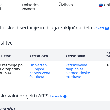
7
at
Doktorica
Živilstvo
Univ
6
ti
znanosti
5
3
2
orske disertacije in druga zaključna dela
Prikaži
slitve
D
OSLITVE
RAZISK. ORG.
RAZISK. SKUP.
ZA
o razmerje po
Univerza v
Raziskovalna
1
 o zaposlitvi
Ljubljani,
skupina za
 RD:5%)
Zdravstvena
biomedicinske
fakulteta
raziskave
skovalni projekti ARIS
Legenda
VIDENČNA