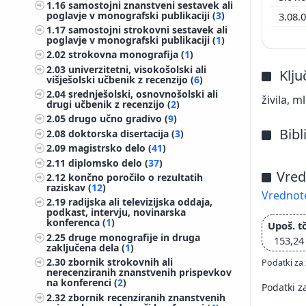
1.16
samostojni znanstveni sestavek ali
poglavje v monografski publikaciji (
3
)
3.08.
1.17
samostojni strokovni sestavek ali
poglavje v monografski publikaciji (
1
)
2.02
strokovna monografija (
1
)
2.03
univerzitetni, visokošolski ali
Klj
višješolski učbenik z recenzijo (
6
)
2.04
srednješolski, osnovnošolski ali
živila, m
drugi učbenik z recenzijo (
2
)
2.05
drugo učno gradivo (
9
)
Bibl
2.08
doktorska disertacija (
3
)
2.09
magistrsko delo (
41
)
2.11
diplomsko delo (
37
)
Vred
2.12
končno poročilo o rezultatih
raziskav (
12
)
Vrednote
2.19
radijska ali televizijska oddaja,
podkast, intervju, novinarska
konferenca (
1
)
Upoš. tč
2.25
druge monografije in druga
153,24
zaključena dela (
1
)
2.30
zbornik strokovnih ali
Podatki za 
nerecenziranih znanstvenih prispevkov
na konferenci (
2
)
Podatki z
2.32
zbornik recenziranih znanstvenih