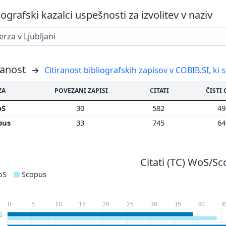
iografski kazalci uspešnosti za izvolitev v naziv
ranost
Citiranost bibliografskih zapisov v COBIB.SI, ki 
ZA
POVEZANI ZAPISI
CITATI
ČISTI 
oS
30
582
4
pus
33
745
6
Citati (TC) WoS/S
oS
Scopus
0
5
10
15
20
25
30
35
40
4
6