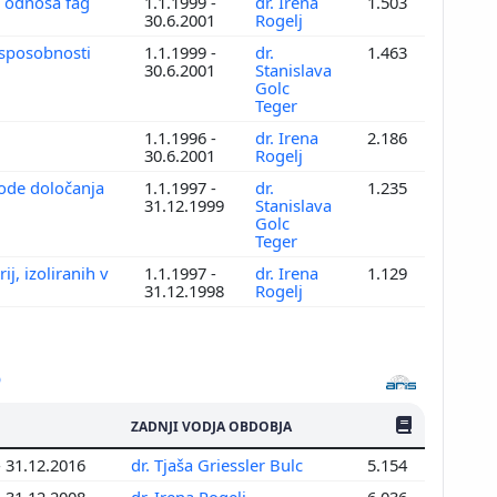
e odnosa fag
1.1.1999 -
dr. Irena
1.503
30.6.2001
Rogelj
 sposobnosti
1.1.1999 -
dr.
1.463
30.6.2001
Stanislava
Golc
Teger
1.1.1996 -
dr. Irena
2.186
30.6.2001
Rogelj
tode določanja
1.1.1997 -
dr.
1.235
31.12.1999
Stanislava
Golc
Teger
j, izoliranih v
1.1.1997 -
dr. Irena
1.129
31.12.1998
Rogelj
ŠTEV. PUBLIKAC
ZADNJI VODJA OBDOBJA
- 31.12.2016
dr. Tjaša Griessler Bulc
5.154
- 31.12.2008
dr. Irena Rogelj
6.036