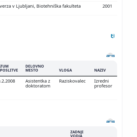
erza v Ljubljani, Biotehniška fakulteta
2001
ATUM
DELOVNO
POSLITVE
MESTO
VLOGA
NAZIV
0.2.2008
Asistentka z
Raziskovalec
Izredni
doktoratom
profesor
ZADNJI
VODJA