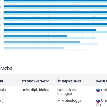
5
4
3
2
1
0
9
8
7
6
5
4
brazba
3
A
2
BE
STROKOVNI NAZIV
ŠTUDIJSKA SMER
FAKULT
1
šola
Univ. dipl. biolog
Oddelek za
Univ
0
biologijo
9
rij
Mikrobiologija
Univ
8
fak.