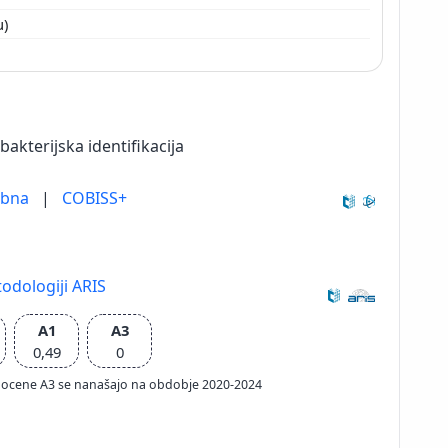
u)
bakterijska identifikacija
ebna
|
COBISS+
odologiji ARIS
A1
A3
0,49
0
ačun ocene A3 se nanašajo na obdobje 2020-2024