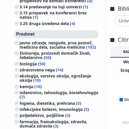
prispevkov na domači konferenci (
4
)
3.14
predavanje na tuji univerzi (
1
)
Bibl
3.15
prispevek na konferenci brez
natisa (
1
)
3.25
druga izvedena dela (
4
)
Predmet
Citi
javno zdravje, nezgode, prva pomoč,
medicina dela, socialna medicina (
102
)
BA
živinoreja, proizvodi domačih živali,
čebelarstvo (
56
)
W
biologija (
50
)
Sco
zdravstvena nega (
14
)
ekologija, varstvo okolja, ogrožanje
okolja (
10
)
kemija (
10
)
inženirstvo, tehnologija, biotehnologija
(
7
)
W
higiena, dietetika, prehrana (
5
)
infekcijske bolezni, imunologija (
5
)
poljedelstvo, poljščine (
5
)
farmacija, framakologija, zdravila,
202
domača zdravila (
3
)