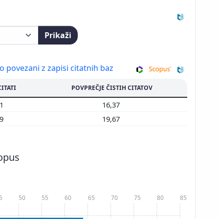
Prikaži
so povezani z zapisi citatnih baz
CITATI
POVPREČJE ČISTIH CITATOV
91
16,37
49
19,67
copus
5
50
55
60
65
70
75
80
85