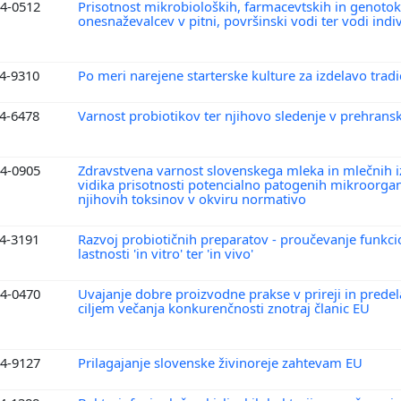
4-0512
Prisotnost mikrobioloških, farmacevtskih in genotok
onesnaževalcev v pitni, površinski vodi ter vodi indiv
4-9310
Po meri narejene starterske kulture za izdelavo tradi
4-6478
Varnost probiotikov ter njihovo sledenje v prehransk
4-0905
Zdravstvena varnost slovenskega mleka in mlečnih i
vidika prisotnosti potencialno patogenih mikroorga
njihovih toksinov v okviru normativo
4-3191
Razvoj probiotičnih preparatov - proučevanje funkci
lastnosti 'in vitro' ter 'in vivo'
4-0470
Uvajanje dobre proizvodne prakse v prireji in predel
ciljem večanja konkurenčnosti znotraj članic EU
4-9127
Prilagajanje slovenske živinoreje zahtevam EU