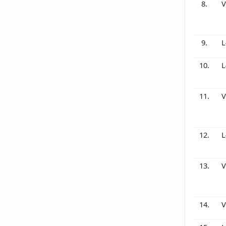
8.
V
9.
L
10.
L
11.
V
12.
L
13.
V
14.
V