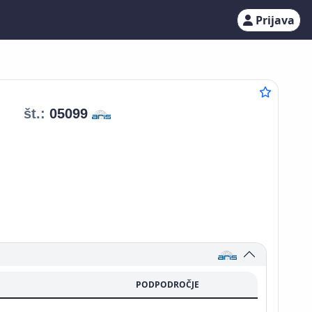
Prijava
št.:
05099
PODPODROČJE