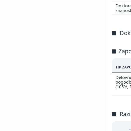
200
Doktor
200
znanos
200
200
200
Dokt
Zapo
TIP ZAP
Delovn
pogodbi
(105%,
Razi
E