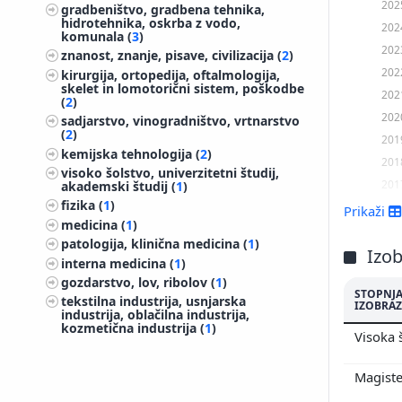
202
gradbeništvo, gradbena tehnika,
hidrotehnika, oskrba z vodo,
202
komunala (
3
)
202
znanost, znanje, pisave, civilizacija (
2
)
202
kirurgija, ortopedija, oftalmologija,
skelet in lomotorični sistem, poškodbe
202
(
2
)
202
sadjarstvo, vinogradništvo, vrtnarstvo
(
2
)
201
kemijska tehnologija (
2
)
201
visoko šolstvo, univerzitetni študij,
201
akademski študij (
1
)
fizika (
1
)
201
Prikaži
medicina (
1
)
201
patologija, klinična medicina (
1
)
201
Izo
interna medicina (
1
)
201
gozdarstvo, lov, ribolov (
1
)
STOPNJ
201
tekstilna industrija, usnjarska
IZOBRAZ
industrija, oblačilna industrija,
201
kozmetična industrija (
1
)
Visoka 
201
200
Magiste
200