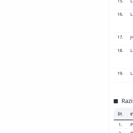
15.
L
16.
L
17.
J
18.
L
19.
L
Razi
ŠT.
E
1.
P
2.
P