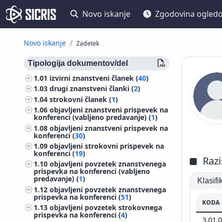
Novo iskanje
Zgodovina ogled
Novo iskanje
Zadetek
Tipologija dokumentov/del
1.01
izvirni znanstveni članek (
40
)
1.03
drugi znanstveni članki (
2
)
1.04
strokovni članek (
1
)
1.06
objavljeni znanstveni prispevek na
konferenci (vabljeno predavanje) (
1
)
1.08
objavljeni znanstveni prispevek na
konferenci (
30
)
1.09
objavljeni strokovni prispevek na
konferenci (
19
)
Razi
1.10
objavljeni povzetek znanstvenega
prispevka na konferenci (vabljeno
predavanje) (
1
)
Klasif
1.12
objavljeni povzetek znanstvenega
prispevka na konferenci (
51
)
KODA
1.13
objavljeni povzetek strokovnega
prispevka na konferenci (
4
)
3.01.