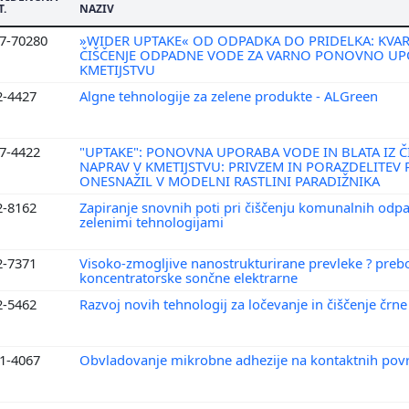
T.
NAZIV
7-70280
»WIDER UPTAKE« OD ODPADKA DO PRIDELKA: KVA
ČIŠČENJE ODPADNE VODE ZA VARNO PONOVNO U
KMETIJSTVU
2-4427
Algne tehnologije za zelene produkte - ALGreen
7-4422
"UPTAKE": PONOVNA UPORABA VODE IN BLATA IZ Č
NAPRAV V KMETIJSTVU: PRIVZEM IN PORAZDELITEV 
ONESNAŽIL V MODELNI RASTLINI PARADIŽNIKA
2-8162
Zapiranje snovnih poti pri čiščenju komunalnih odp
zelenimi tehnologijami
2-7371
Visoko-zmogljive nanostrukturirane prevleke ? prebo
koncentratorske sončne elektrarne
2-5462
Razvoj novih tehnologij za ločevanje in čiščenje črne
1-4067
Obvladovanje mikrobne adhezije na kontaktnih pov