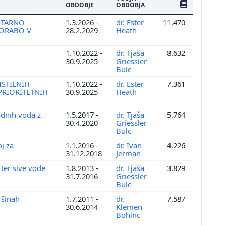
ŠTEV. PUBLIKAC
OBDOBJE
OBDOBJA
RTARNO
1.3.2026 -
dr. Ester
11.470
PORABO V
28.2.2029
Heath
1.10.2022 -
dr. Tjaša
8.632
30.9.2025
Griessler
Bulc
ISTILNIH
1.10.2022 -
dr. Ester
7.361
PRIORITETNIH
30.9.2025
Heath
adnih voda z
1.5.2017 -
dr. Tjaša
5.764
30.4.2020
Griessler
Bulc
j za
1.1.2016 -
dr. Ivan
4.226
31.12.2018
Jerman
 ter sive vode
1.8.2013 -
dr. Tjaša
3.829
31.7.2016
Griessler
Bulc
ršinah
1.7.2011 -
dr.
7.587
30.6.2014
Klemen
Bohinc