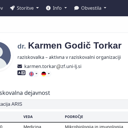
ov
Storitve
Info
Obvestila
Karmen
Godič Torkar
dr.
raziskovalka – aktivna v raziskovalni organizaciji
karmen.torkar
zf.uni-lj.si
Znanje tujih jezikov
skovalna dejavnost
ikacija ARIS
VEDA
PODROČJE
00
Medicina
Mikrobiologija in imunologija