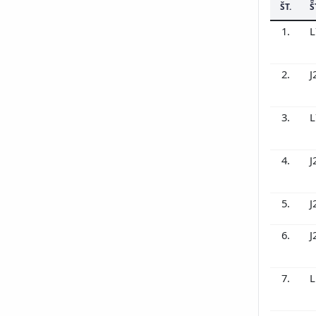
ŠT.
Š
1.
L
2.
J
3.
L
4.
J
5.
J
6.
J
7.
L