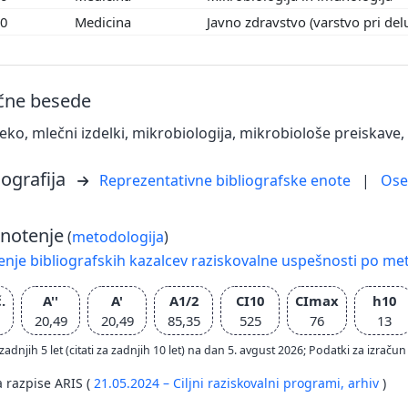
00
Medicina
Javno zdravstvo (varstvo pri del
učne besede
leko, mlečni izdelki, mikrobiologija, mikrobiološe preiskave, 
iografija
Reprezentativne bibliografske enote
|
Os
notenje
(
metodologija
)
nje bibliografskih kazalcev raziskovalne uspešnosti po met
.
A''
A'
A1/2
CI10
CImax
h10
20,49
20,49
85,35
525
76
13
zadnjih 5 let (citati za zadnjih 10 let) na dan 5. avgust 2026; Podatki za izr
a razpise ARIS (
21.05.2024 – Ciljni raziskovalni programi,
arhiv
)