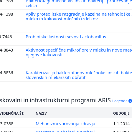
4-1388
Bakteriofagi mlečno kislinskih bakterij - proučevanj
celica
4-1398
Vpliv proteolitske razgradnje kazeina na tehnološke
mleka in kakovost mlečnih izdelkov
4-7446
Probiotske lastnosti sevov Lactobacillus
4-8843
Aktivnost specifične mikroflore v mleku in nove me
njegove kakovosti
4-8836
Karakterizacija bakteriofagov mlečnokislinskih bakteri
slovenskih mlekarskih obratih
skovalni in infrastrukturni programi ARIS
Legenda
VIDENČNA ŠT.
NAZIV
OBDOBJE
3-0388
Mehanizmi varovanja zdravja
1.1.2014 
4-0097
Prehrana in ekologija prebavil
1.1.2004 