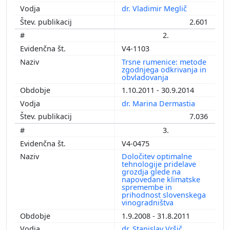
dr. Vladimir Meglič
2.601
2.
V4-1103
Trsne rumenice: metode
zgodnjega odkrivanja in
obvladovanja
1.10.2011 - 30.9.2014
dr. Marina Dermastia
7.036
3.
V4-0475
Določitev optimalne
tehnologije pridelave
grozdja glede na
napovedane klimatske
spremembe in
prihodnost slovenskega
vinogradništva
1.9.2008 - 31.8.2011
dr. Stanislav Vršič