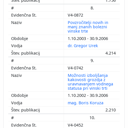
1.756
8.
V4-0872
Povzročitelji novih in
manj znanih bolezni
vinske trte
1.10.2003 - 30.9.2006
dr. Gregor Urek
4.214
9.
V4-0742
Možnosti izboljšanja
kakovosti grozdja z
uravnavanjem vodnega
statusa pri vinski trti
1.10.2002 - 30.9.2006
mag. Boris Koruza
2.210
10.
V4-0452