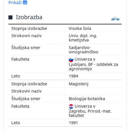
2013
Prikaži
2010
2009
Izobrazba
2007
Visoka šola
2006
Univ. dipl. ing.
2004
kmetijstva
2003
Sadjarstvo-
vinogradništvo
2002
2000
Univerza v
Ljubljani, BF - oddelek za
1999
agronomijo
1998
1984
1997
Magisterij
1993
Biologija-botanika
Univerza v
Zagrebu, Prirod.-mat.
fakultet
1991