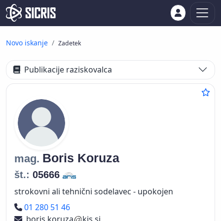
Novo iskanje
Zadetek
Publikacije raziskovalca
Boris
Koruza
mag.
št.:
05666
strokovni ali tehnični sodelavec - upokojen
Telefon
01 280 51 46
boris.koruza
kis.si