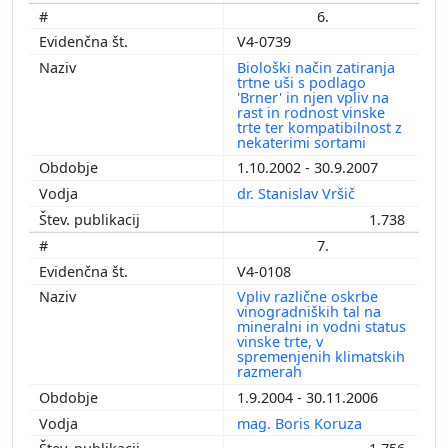
6.
V4-0739
Biološki način zatiranja
trtne uši s podlago
'Brner' in njen vpliv na
rast in rodnost vinske
trte ter kompatibilnost z
nekaterimi sortami
1.10.2002 - 30.9.2007
dr. Stanislav Vršič
1.738
7.
V4-0108
Vpliv različne oskrbe
vinogradniških tal na
mineralni in vodni status
vinske trte, v
spremenjenih klimatskih
razmerah
1.9.2004 - 30.11.2006
mag. Boris Koruza