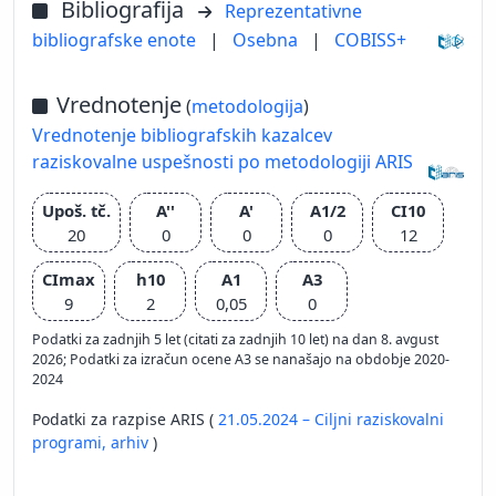
Bibliografija
Reprezentativne
bibliografske enote
|
Osebna
|
COBISS+
Vrednotenje
(
metodologija
)
Vrednotenje bibliografskih kazalcev
raziskovalne uspešnosti po metodologiji ARIS
Upoš. tč.
A''
A'
A1/2
CI10
20
0
0
0
12
CImax
h10
A1
A3
9
2
0,05
0
Podatki za zadnjih 5 let (citati za zadnjih 10 let) na dan 8. avgust
2026; Podatki za izračun ocene A3 se nanašajo na obdobje 2020-
2024
Podatki za razpise ARIS (
21.05.2024 – Ciljni raziskovalni
programi,
arhiv
)