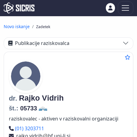
Novo iskanje
Zadetek
Publikacije raziskovalca
Rajko
Vidrih
dr.
št.:
05733
raziskovalec - aktiven v raziskovalni organizaciji
Telefon
(01) 3203711
rajko.vidrih
bf.uni-lj.si