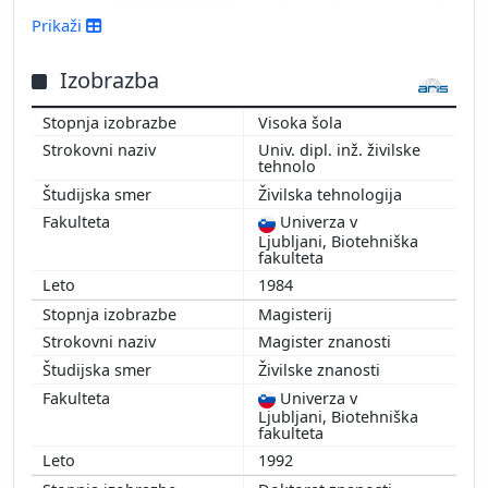
2017
Prikaži
2016
2015
Izobrazba
2014
Visoka šola
2013
Univ. dipl. inž. živilske
2012
tehnolo
2011
Živilska tehnologija
2010
Univerza v
2009
Ljubljani, Biotehniška
fakulteta
2008
1984
2007
Magisterij
2006
Magister znanosti
2005
Živilske znanosti
2004
Univerza v
2003
Ljubljani, Biotehniška
2002
fakulteta
2001
1992
2000