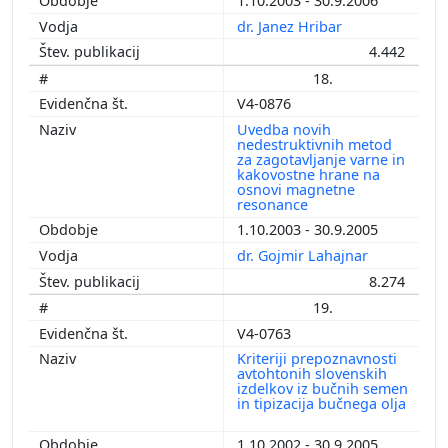
1.10.2003 - 30.9.2006
dr. Janez Hribar
4.442
18.
V4-0876
Uvedba novih
nedestruktivnih metod
za zagotavljanje varne in
kakovostne hrane na
osnovi magnetne
resonance
1.10.2003 - 30.9.2005
dr. Gojmir Lahajnar
8.274
19.
V4-0763
Kriteriji prepoznavnosti
avtohtonih slovenskih
izdelkov iz bučnih semen
in tipizacija bučnega olja
1.10.2002 - 30.9.2005