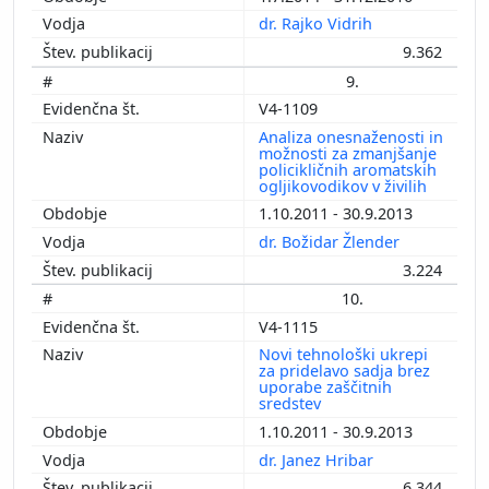
dr. Rajko Vidrih
9.362
9.
V4-1109
Analiza onesnaženosti in
možnosti za zmanjšanje
policikličnih aromatskih
ogljikovodikov v živilih
1.10.2011 - 30.9.2013
dr. Božidar Žlender
3.224
10.
V4-1115
Novi tehnološki ukrepi
za pridelavo sadja brez
uporabe zaščitnih
sredstev
1.10.2011 - 30.9.2013
dr. Janez Hribar
6.344