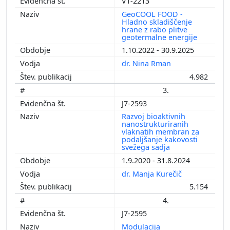
V1-2213
GeoCOOL FOOD -
Hladno skladiščenje
hrane z rabo plitve
geotermalne energije
1.10.2022 - 30.9.2025
dr. Nina Rman
4.982
3.
J7-2593
Razvoj bioaktivnih
nanostrukturiranih
vlaknatih membran za
podaljšanje kakovosti
svežega sadja
1.9.2020 - 31.8.2024
dr. Manja Kurečič
5.154
4.
J7-2595
Modulacija