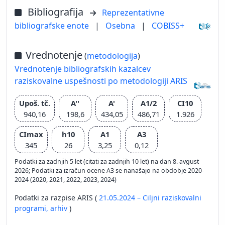
Bibliografija
Reprezentativne
bibliografske enote
|
Osebna
|
COBISS+
Vrednotenje
(
metodologija
)
Vrednotenje bibliografskih kazalcev
raziskovalne uspešnosti po metodologiji ARIS
Upoš. tč.
A''
A'
A1/2
CI10
940,16
198,6
434,05
486,71
1.926
CImax
h10
A1
A3
345
26
3,25
0,12
Podatki za zadnjih 5 let (citati za zadnjih 10 let) na dan 8. avgust
2026; Podatki za izračun ocene A3 se nanašajo na obdobje 2020-
2024 (2020, 2021, 2022, 2023, 2024)
Podatki za razpise ARIS (
21.05.2024 – Ciljni raziskovalni
programi,
arhiv
)