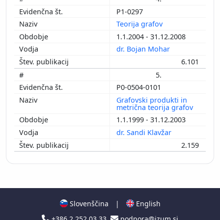
P1-0297
Teorija grafov
1.1.2004 - 31.12.2008
dr. Bojan Mohar
6.101
5.
P0-0504-0101
Grafovski produkti in
metrična teorija grafov
1.1.1999 - 31.12.2003
dr. Sandi Klavžar
2.159
Slovenščina
|
English
+386 2 252 03 33
podpora@izum.si