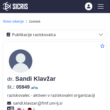
Novo iskanje
Zadetek
Publikacije raziskovalca
Sandi
Klavžar
dr.
št.:
05949
raziskovalec - aktiven v raziskovalni organizaciji
sandi.klavzar
fmf.uni-lj.si
Znanje tujih jezikov