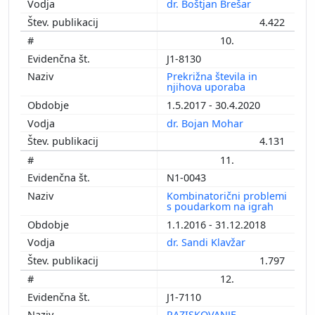
dr. Boštjan Brešar
4.422
10.
J1-8130
Prekrižna števila in
njihova uporaba
1.5.2017 - 30.4.2020
dr. Bojan Mohar
4.131
11.
N1-0043
Kombinatorični problemi
s poudarkom na igrah
1.1.2016 - 31.12.2018
dr. Sandi Klavžar
1.797
12.
J1-7110
RAZISKOVANJE