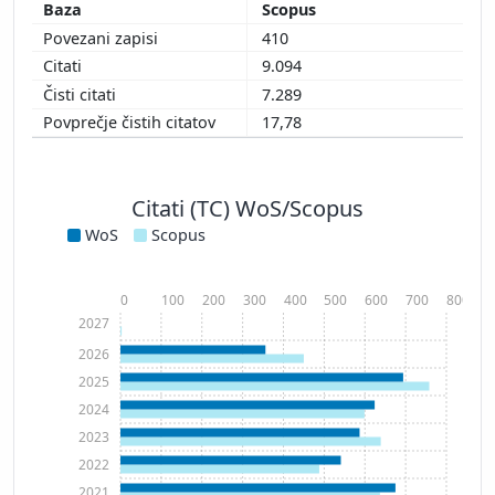
Scopus
410
9.094
7.289
17,78
Citati (TC) WoS/Scopus
WoS
Scopus
0
100
200
300
400
500
600
700
800
2027
2026
2025
2024
2023
2022
2021