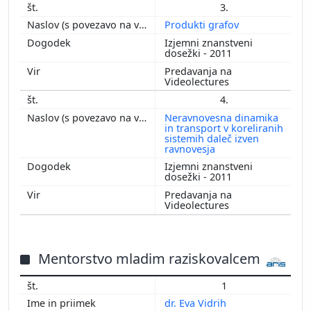
3.
2002
Produkti grafov
2001
Izjemni znanstveni
2000
dosežki - 2011
1999
Predavanja na
Videolectures
1998
4.
1997
Neravnovesna dinamika
1996
in transport v koreliranih
sistemih daleč izven
1995
ravnovesja
1994
Izjemni znanstveni
1993
dosežki - 2011
1992
Predavanja na
Videolectures
Mentorstvo mladim raziskovalcem
1
dr. Eva Vidrih