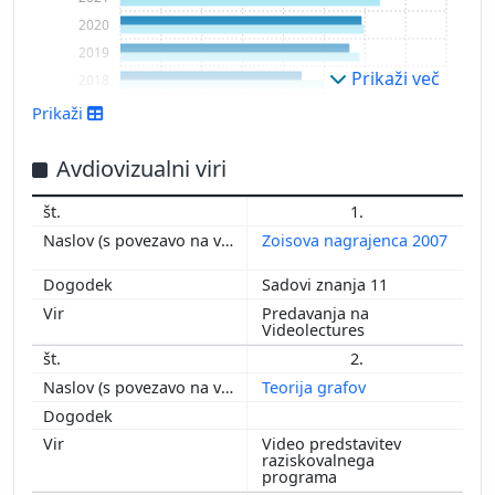
2020
2019
Prikaži več
2018
2017
Prikaži
2016
2015
Avdiovizualni viri
2014
1.
2013
Zoisova nagrajenca 2007
2012
2011
Sadovi znanja 11
2010
Predavanja na
2009
Videolectures
2008
2.
2007
Teorija grafov
2006
2005
Video predstavitev
raziskovalnega
2004
programa
2003