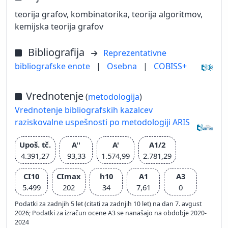
teorija grafov, kombinatorika, teorija algoritmov,
kemijska teorija grafov
Bibliografija
Reprezentativne
bibliografske enote
|
Osebna
|
COBISS+
Vrednotenje
(
metodologija
)
Vrednotenje bibliografskih kazalcev
raziskovalne uspešnosti po metodologiji ARIS
Upoš. tč.
A''
A'
A1/2
4.391,27
93,33
1.574,99
2.781,29
CI10
CImax
h10
A1
A3
5.499
202
34
7,61
0
Podatki za zadnjih 5 let (citati za zadnjih 10 let) na dan 7. avgust
2026; Podatki za izračun ocene A3 se nanašajo na obdobje 2020-
2024