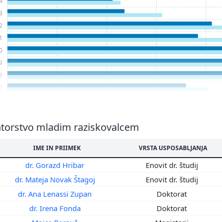
4
3
2
1
0
9
8
7
6
5
4
torstvo mladim raziskovalcem
3
IME IN PRIIMEK
VRSTA USPOSABLJANJA
2
1
dr. Gorazd Hribar
Enovit dr. študij
0
dr. Mateja Novak Štagoj
Enovit dr. študij
9
dr. Ana Lenassi Zupan
Doktorat
8
dr. Irena Fonda
Doktorat
7