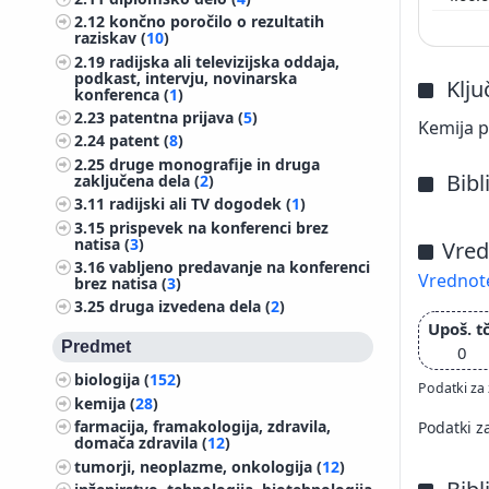
2.12
končno poročilo o rezultatih
raziskav (
10
)
2.19
radijska ali televizijska oddaja,
podkast, intervju, novinarska
Klj
konferenca (
1
)
2.23
patentna prijava (
5
)
Kemija p
2.24
patent (
8
)
2.25
druge monografije in druga
Bibl
zaključena dela (
2
)
3.11
radijski ali TV dogodek (
1
)
3.15
prispevek na konferenci brez
natisa (
3
)
Vred
3.16
vabljeno predavanje na konferenci
Vrednote
brez natisa (
3
)
3.25
druga izvedena dela (
2
)
Upoš. tč
Predmet
0
biologija (
152
)
Podatki za 
kemija (
28
)
farmacija, framakologija, zdravila,
Podatki z
domača zdravila (
12
)
tumorji, neoplazme, onkologija (
12
)