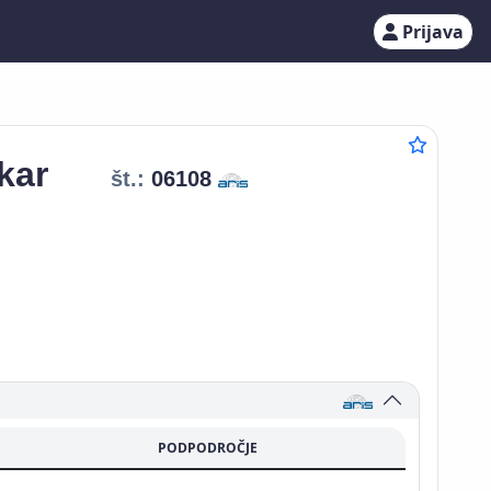
Prijava
kar
št.:
06108
PODPODROČJE