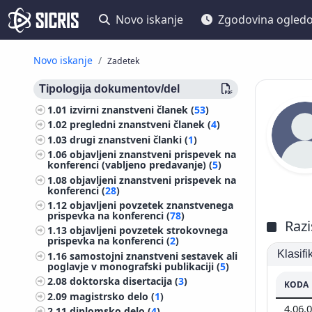
Novo iskanje
Zgodovina ogled
Novo iskanje
Zadetek
Tipologija dokumentov/del
1.01
izvirni znanstveni članek (
53
)
1.02
pregledni znanstveni članek (
4
)
1.03
drugi znanstveni članki (
1
)
1.06
objavljeni znanstveni prispevek na
konferenci (vabljeno predavanje) (
5
)
1.08
objavljeni znanstveni prispevek na
konferenci (
28
)
1.12
objavljeni povzetek znanstvenega
prispevka na konferenci (
78
)
Razi
1.13
objavljeni povzetek strokovnega
prispevka na konferenci (
2
)
Klasif
1.16
samostojni znanstveni sestavek ali
poglavje v monografski publikaciji (
5
)
2.08
doktorska disertacija (
3
)
KODA
2.09
magistrsko delo (
1
)
4.06.
2.11
diplomsko delo (
4
)