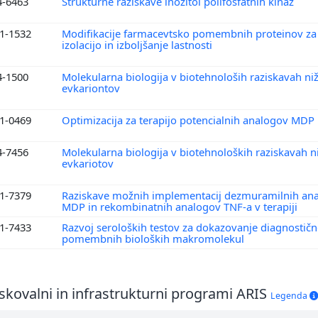
4-6463
Strukturne raziskave inozitol polifosfatnih kinaz
1-1532
Modifikacije farmacevtsko pomembnih proteinov za 
izolacijo in izboljšanje lastnosti
4-1500
Molekularna biologija v biotehnološih raziskavah niž
evkariontov
1-0469
Optimizacija za terapijo potencialnih analogov MDP
4-7456
Molekularna biologija v biotehnoloških raziskavah ni
evkariotov
1-7379
Raziskave možnih implementacij dezmuramilnih an
MDP in rekombinatnih analogov TNF-a v terapiji
1-7433
Razvoj seroloških testov za dokazovanje diagnostič
pomembnih bioloških makromolekul
skovalni in infrastrukturni programi ARIS
Legenda