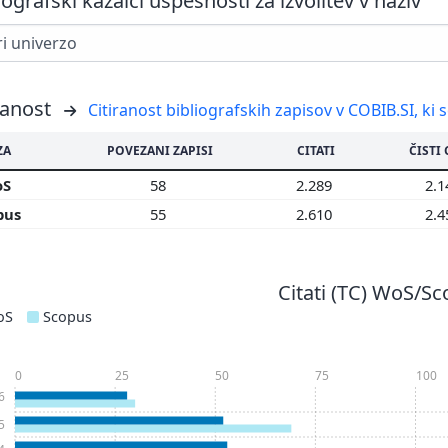
iografski kazalci uspešnosti za izvolitev v naziv
ranost
Citiranost bibliografskih zapisov v COBIB.SI, ki 
ZA
POVEZANI ZAPISI
CITATI
ČISTI 
oS
58
2.289
2.
pus
55
2.610
2.
Citati (TC) WoS/S
oS
Scopus
0
25
50
75
100
6
5