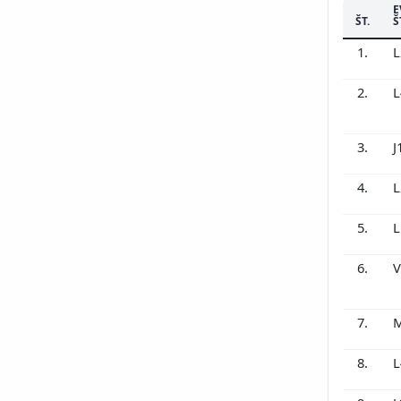
198
E
ŠT.
Š
198
198
1.
L
198
2.
L
198
198
198
3.
J
198
198
4.
L
5.
L
6.
V
7.
M
8.
L