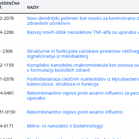
8
VIDENČNA
T.
NAZIV
7
6
2-2078
Novi dendritski polimeri kot nosilci za kontrolirano
zdravilnih učinkovin
5
4-2286
Razvoj novih oblik nanodelcev TNF-alfa za uporabo v
4
3
2
1-2308
Strukturne in funkcijske raziskave proteinov celične
signaliziranja iz mikobakterij
1
0
2-1159
Kompleksi nanodelec-makromolekula kot osnova z
v formulaciji bioloških zdravil
1-0378
Fosfodiesteraza cikličnih nukleotidov iz Mycobacter
tuberculosis: struktura in funkcija
4-0481
Rekombinantno cepivo proti aviarni influenci za per
uporabo
1-0150
Rekombinantno cepivo proti aviarni influenci
4-6171
Mikro- in nanodelci v biotehnologiji