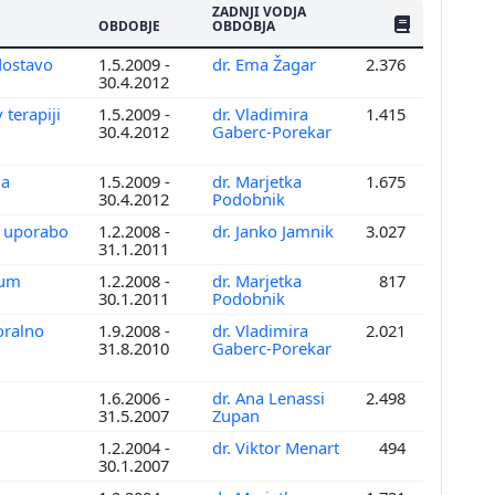
ZADNJI VODJA
ŠTEV. PUBLIKAC
OBDOBJE
OBDOBJA
 dostavo
1.5.2009 -
dr. Ema Žagar
2.376
30.4.2012
 terapiji
1.5.2009 -
dr. Vladimira
1.415
30.4.2012
Gaberc-Porekar
ga
1.5.2009 -
dr. Marjetka
1.675
30.4.2012
Podobnik
a uporabo
1.2.2008 -
dr. Janko Jamnik
3.027
31.1.2011
ium
1.2.2008 -
dr. Marjetka
817
30.1.2011
Podobnik
oralno
1.9.2008 -
dr. Vladimira
2.021
31.8.2010
Gaberc-Porekar
1.6.2006 -
dr. Ana Lenassi
2.498
31.5.2007
Zupan
1.2.2004 -
dr. Viktor Menart
494
30.1.2007