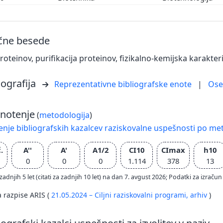
učne besede
roteinov, purifikacija proteinov, fizikalno-kemijska karakter
iografija
Reprezentativne bibliografske enote
|
Os
notenje
(
metodologija
)
nje bibliografskih kazalcev raziskovalne uspešnosti po met
.
A''
A'
A1/2
CI10
CImax
h10
0
0
0
1.114
378
13
zadnjih 5 let (citati za zadnjih 10 let) na dan 7. avgust 2026; Podatki za izr
a razpise ARIS (
21.05.2024 – Ciljni raziskovalni programi,
arhiv
)