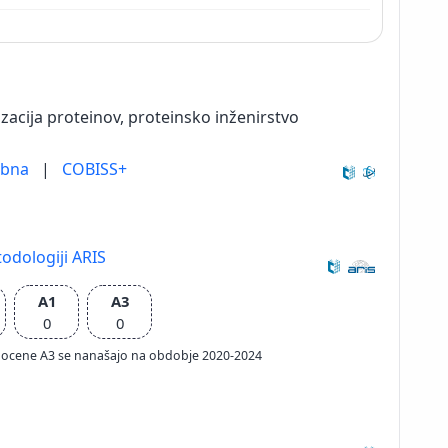
izacija proteinov, proteinsko inženirstvo
ebna
|
COBISS+
odologiji ARIS
A1
A3
0
0
ačun ocene A3 se nanašajo na obdobje 2020-2024