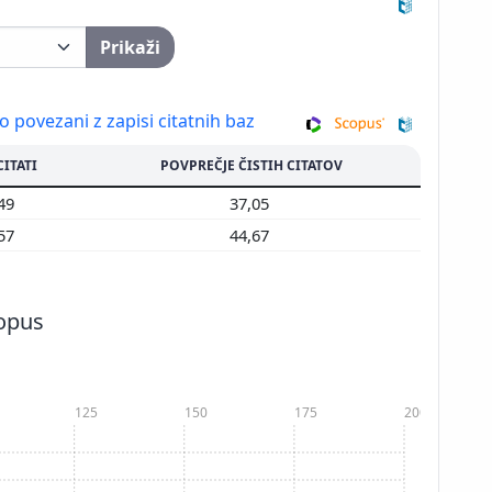
Prikaži
so povezani z zapisi citatnih baz
CITATI
POVPREČJE ČISTIH CITATOV
149
37,05
457
44,67
copus
125
150
175
200