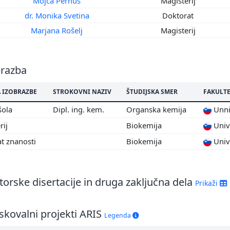
Mojca Pernuš
Magisterij
6
5
dr. Monika Svetina
Doktorat
4
Marjana Rošelj
Magisterij
3
2
1
brazba
0
9
 IZOBRAZBE
STROKOVNI NAZIV
ŠTUDIJSKA SMER
FAKULT
8
šola
Dipl. ing. kem.
Organska kemija
Unniv
7
rij
Biokemija
Unive
6
t znanosti
Biokemija
Unive
5
4
3
orske disertacije in druga zaključna dela
2
Prikaži
1
0
skovalni projekti ARIS
Legenda
9