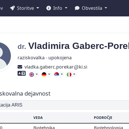
ov
Storitve
Info
Obvestila
Vladimira
Gaberc-Pore
dr.
raziskovalka - upokojena
vladka.gaberc.porekar
ki.si
Znanje tujih jezikov
skovalna dejavnost
ikacija ARIS
VEDA
PODROČJE
00
Biotehnika
Biotehnologija