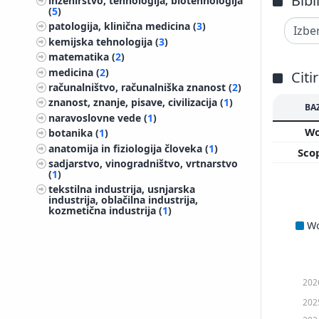
Bibl
inženirstvo, tehnologija, biotehnologija
(
5
)
patologija, klinična medicina (
3
)
kemijska tehnologija (
3
)
matematika (
2
)
medicina (
2
)
Citi
računalništvo, računalniška znanost (
2
)
znanost, znanje, pisave, civilizacija (
1
)
BA
naravoslovne vede (
1
)
W
botanika (
1
)
anatomija in fiziologija človeka (
1
)
Sco
sadjarstvo, vinogradništvo, vrtnarstvo
(
1
)
tekstilna industrija, usnjarska
industrija, oblačilna industrija,
kozmetična industrija (
1
)
W
202
202