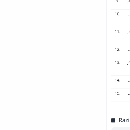
9.
J
10.
L
11.
J
12.
L
13.
J
14.
L
15.
L
Razi