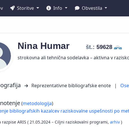
ov
Storitve
Info
Obvestila
Nina
Humar
št.:
59628
strokovna ali tehnična sodelavka – aktivna v razisko
iografija
Reprezentativne bibliografske enote
|
Os
notenje
(
metodologija
)
nje bibliografskih kazalcev raziskovalne uspešnosti po met
a razpise ARIS ( 21.05.2024 – Ciljni raziskovalni programi,
arhiv
)