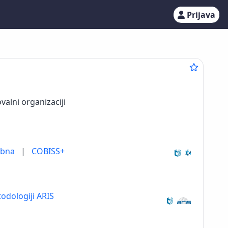
Prijava
valni organizaciji
ebna
|
COBISS+
odologiji ARIS