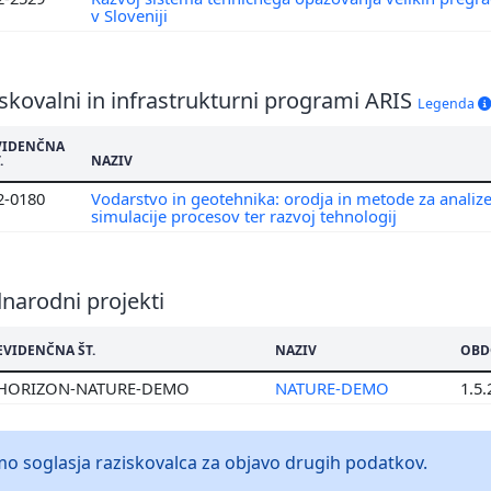
v Sloveniji
skovalni in infrastrukturni programi ARIS
Legenda
VIDENČNA
.
NAZIV
2-0180
Vodarstvo in geotehnika: orodja in metode za analize
simulacije procesov ter razvoj tehnologij
narodni projekti
EVIDENČNA ŠT.
NAZIV
OBD
HORIZON-NATURE-DEMO
NATURE-DEMO
1.5.
 soglasja raziskovalca za objavo drugih podatkov.