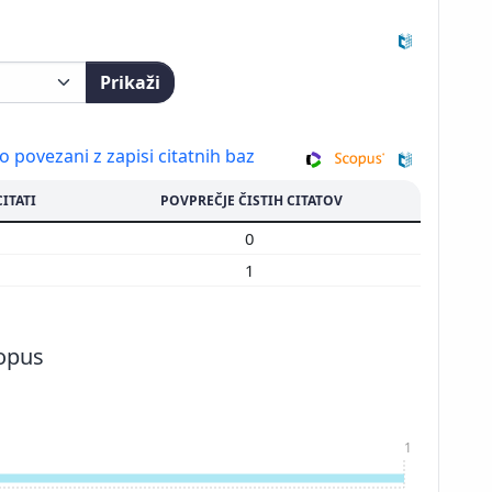
Prikaži
so povezani z zapisi citatnih baz
CITATI
POVPREČJE ČISTIH CITATOV
0
0
1
1
copus
1