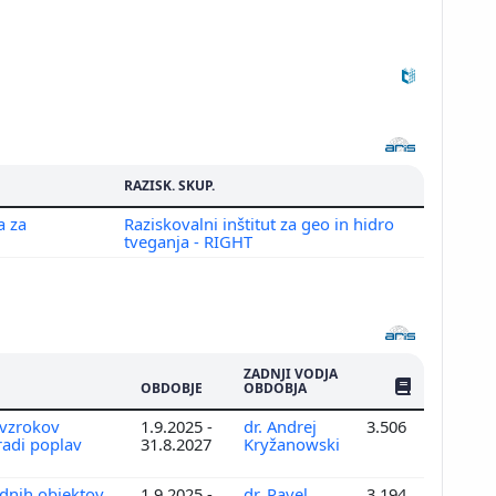
RAZISK. SKUP.
a za
Raziskovalni inštitut za geo in hidro
Prikaži več
tveganja - RIGHT
ZADNJI VODJA
ŠTEV. PUBLIKAC
OBDOBJE
OBDOBJA
 vzrokov
1.9.2025 -
dr. Andrej
3.506
aradi poplav
31.8.2027
Kryžanowski
adnih objektov
1.9.2025 -
dr. Pavel
3.194