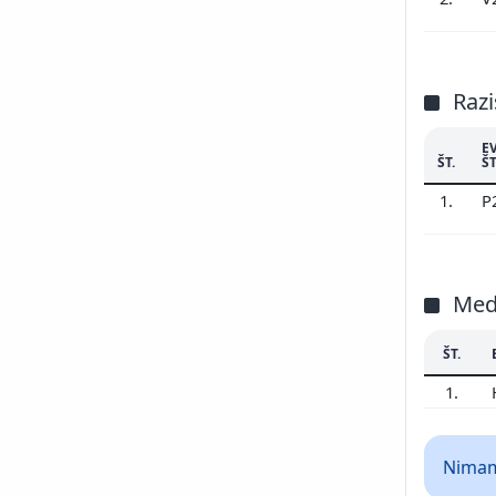
Razi
E
ŠT.
ŠT
1.
P
Med
ŠT.
1.
Nimamo