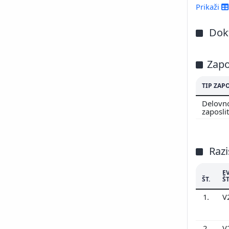
Prikaži
Dokt
Zapo
TIP ZAP
Delovn
zaposli
Razi
E
ŠT.
ŠT
1.
V
2.
V