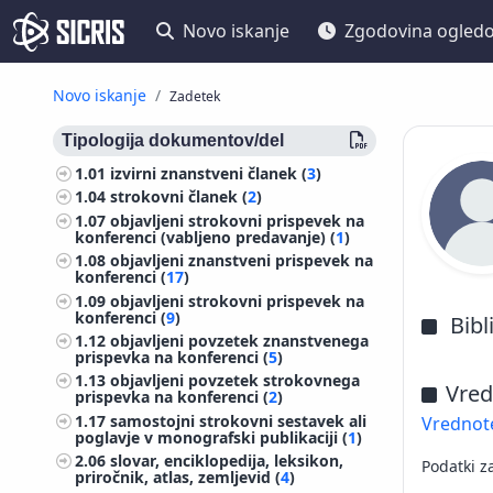
Novo iskanje
Zgodovina ogled
Novo iskanje
Zadetek
Tipologija dokumentov/del
1.01
izvirni znanstveni članek (
3
)
1.04
strokovni članek (
2
)
1.07
objavljeni strokovni prispevek na
konferenci (vabljeno predavanje) (
1
)
1.08
objavljeni znanstveni prispevek na
konferenci (
17
)
1.09
objavljeni strokovni prispevek na
konferenci (
9
)
Bibl
1.12
objavljeni povzetek znanstvenega
prispevka na konferenci (
5
)
1.13
objavljeni povzetek strokovnega
Vred
prispevka na konferenci (
2
)
1.17
samostojni strokovni sestavek ali
Vrednote
poglavje v monografski publikaciji (
1
)
2.06
slovar, enciklopedija, leksikon,
Podatki z
priročnik, atlas, zemljevid (
4
)