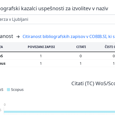
iografski kazalci uspešnosti za izvolitev v naziv
ranost
Citiranost bibliografskih zapisov v COBIB.SI, ki 
ZA
POVEZANI ZAPISI
CITATI
ČISTI 
oS
1
0
pus
1
1
Citati (TC) WoS/S
oS
Scopus
0
6