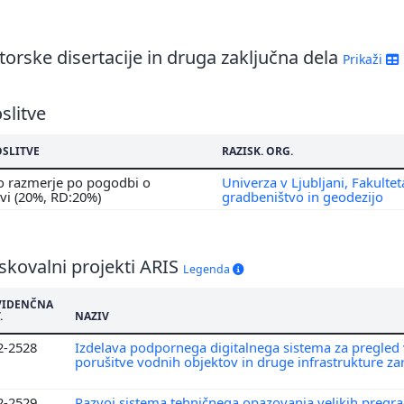
orske disertacije in druga zaključna dela
Prikaži
slitve
OSLITVE
RAZISK. ORG.
o razmerje po pogodbi o
Univerza v Ljubljani, Fakultet
tvi (20%, RD:20%)
gradbeništvo in geodezijo
skovalni projekti ARIS
Legenda
VIDENČNA
.
NAZIV
2-2528
Izdelava podpornega digitalnega sistema za pregled
porušitve vodnih objektov in druge infrastrukture z
2-2529
Razvoj sistema tehničnega opazovanja velikih pregr