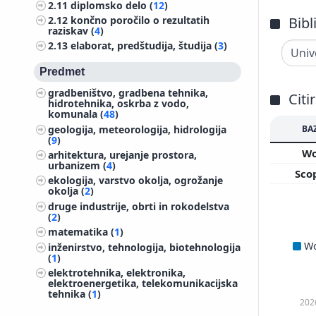
2.11
diplomsko delo (
12
)
2.12
končno poročilo o rezultatih
Bibl
raziskav (
4
)
2.13
elaborat, predštudija, študija (
3
)
Predmet
gradbeništvo, gradbena tehnika,
Citi
hidrotehnika, oskrba z vodo,
komunala (
48
)
geologija, meteorologija, hidrologija
BA
(
9
)
W
arhitektura, urejanje prostora,
urbanizem (
4
)
Sco
ekologija, varstvo okolja, ogrožanje
okolja (
2
)
druge industrije, obrti in rokodelstva
(
2
)
matematika (
1
)
W
inženirstvo, tehnologija, biotehnologija
(
1
)
elektrotehnika, elektronika,
elektroenergetika, telekomunikacijska
tehnika (
1
)
202