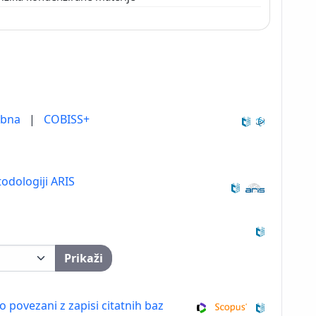
ebna
|
COBISS+
odologiji ARIS
Prikaži
so povezani z zapisi citatnih baz