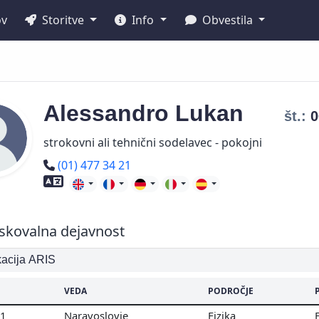
ov
Storitve
Info
Obvestila
Alessandro
Lukan
št.:
strokovni ali tehnični sodelavec - pokojni
Telefon
(01) 477 34 21
Znanje tujih jezikov
skovalna dejavnost
ikacija ARIS
VEDA
PODROČJE
01
Naravoslovje
Fizika