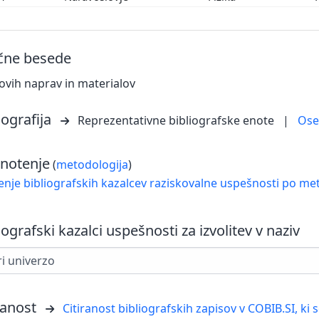
učne besede
ovih naprav in materialov
iografija
Reprezentativne bibliografske enote
|
Os
notenje
(
metodologija
)
nje bibliografskih kazalcev raziskovalne uspešnosti po met
iografski kazalci uspešnosti za izvolitev v naziv
ranost
Citiranost bibliografskih zapisov v COBIB.SI, ki 