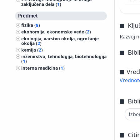
zaključena dela (
1
)
Predmet
Klj
fizika (
8
)
ekonomija, ekonomske vede (
2
)
Razvoj n
ekologija, varstvo okolja, ogrožanje
okolja (
2
)
kemija (
2
)
Bibl
inženirstvo, tehnologija, biotehnologija
(
1
)
interna medicina (
1
)
Vred
Vrednote
Bibl
Citi