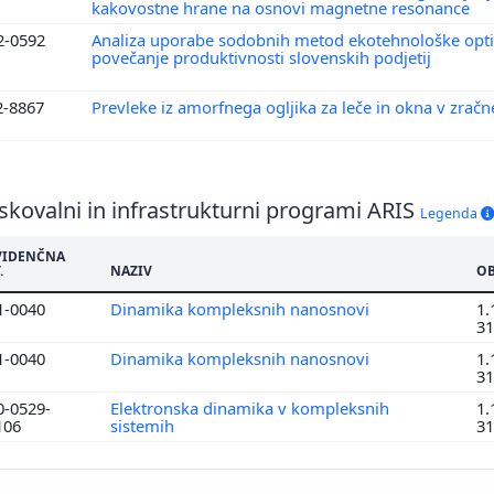
kakovostne hrane na osnovi magnetne resonance
2-0592
Analiza uporabe sodobnih metod ekotehnološke opti
povečanje produktivnosti slovenskih podjetij
2-8867
Prevleke iz amorfnega ogljika za leče in okna v zra
skovalni in infrastrukturni programi ARIS
Legenda
VIDENČNA
.
NAZIV
OB
1-0040
Dinamika kompleksnih nanosnovi
1.
31
1-0040
Dinamika kompleksnih nanosnovi
1.
31
0-0529-
Elektronska dinamika v kompleksnih
1.
106
sistemih
31