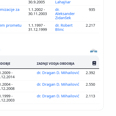
30.9.2005
Lahajnar
mizacije za
1.1.2002 -
dr.
935
30.11.2003
Aleksander
Zidanšek
čnem prometu
1.1.1997 -
dr. Robert
2.217
31.12.1999
Blinc
ŠTEV. PUBLIKAC
DOBJE
ZADNJI VODJA OBDOBJA
1.2009 -
dr. Dragan D. Mihailović
2.392
.12.2014
1.2004 -
dr. Dragan D. Mihailović
2.550
.12.2008
1.1999 -
dr. Dragan D. Mihailović
2.113
.12.2003