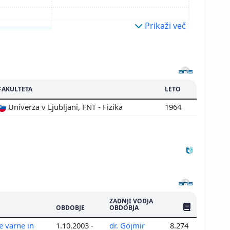
Prikaži več
FAKULTETA
LETO
Univerza v Ljubljani, FNT - Fizika
1964
ZADNJI VODJA
ŠTEV. PUBLIKAC
OBDOBJE
OBDOBJA
e varne in
1.10.2003 -
dr. Gojmir
8.274