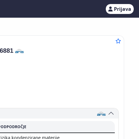
Prijava
06881
PODPODROČJE
Fizika kondenzirane materije