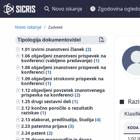
Novo iskanje
Zgodovina ogled
Novo iskanje
Zadetek
Tipologija dokumentov/del
1.01
izvirni znanstveni članek (
2
)
1.06
objavljeni znanstveni prispevek na
konferenci (vabljeno predavanje) (
1
)
1.08
objavljeni znanstveni prispevek na
konferenci (
1
)
1.09
objavljeni strokovni prispevek na
konferenci (
1
)
1.12
objavljeni povzetek znanstvenega
prispevka na konferenci (
2
)
Razi
1.25
drugi sestavni deli (
1
)
2.12
končno poročilo o rezultatih
raziskav (
1
)
Klasif
2.13
elaborat, predštudija, študija (
4
)
2.23
patentna prijava (
3
)
KODA
2.24
patent (
2
)
1.02.
2.25
druge monografije in druga