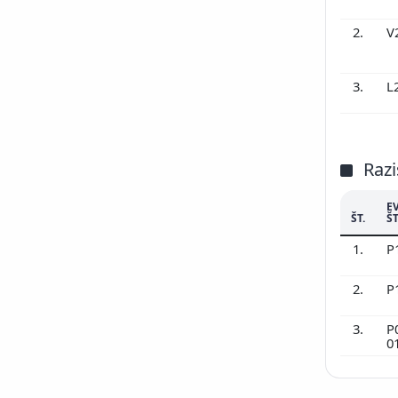
2.
V
3.
L
Razi
E
ŠT.
ŠT
1.
P
2.
P
3.
P
0