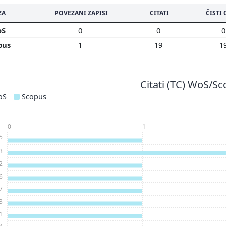
ZA
POVEZANI ZAPISI
CITATI
ČISTI 
oS
0
0
pus
1
19
1
Citati (TC) WoS/S
oS
Scopus
0
1
5
3
2
6
7
3
1