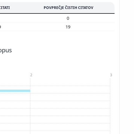
CITATI
POVPREČJE ČISTIH CITATOV
0
0
9
19
copus
2
3