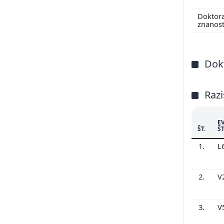
Doktor
znanos
Dokt
Razi
E
ŠT.
ŠT
1.
L
2.
V
3.
V