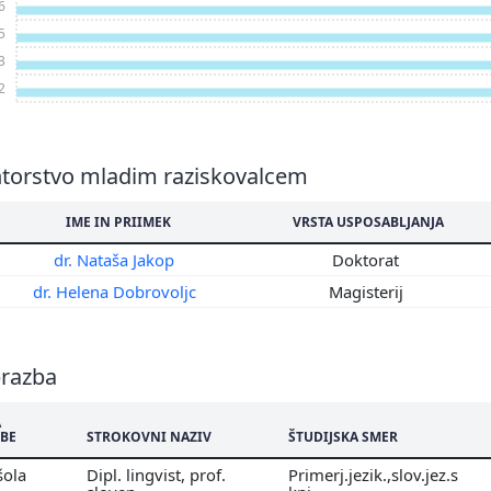
6
5
3
2
torstvo mladim raziskovalcem
IME IN PRIIMEK
VRSTA USPOSABLJANJA
dr. Nataša Jakop
Doktorat
dr. Helena Dobrovoljc
Magisterij
brazba
A
BE
STROKOVNI NAZIV
ŠTUDIJSKA SMER
šola
Dipl. lingvist, prof.
Primerj.jezik.,slov.jez.s