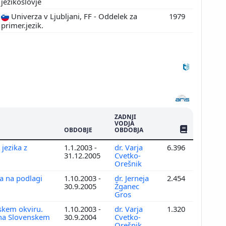
jezikoslovje
Univerza v Ljubljani, FF - Oddelek za
1979
primer.jezik.
ZADNJI
VODJA
ŠTEV. PUBLIKAC
OBDOBJE
OBDOBJA
jezika z
1.1.2003 -
dr. Varja
6.396
31.12.2005
Cvetko-
Orešnik
a na podlagi
1.10.2003 -
dr. Jerneja
2.454
30.9.2005
Žganec
Gros
skem okviru.
1.10.2003 -
dr. Varja
1.320
 na Slovenskem
30.9.2004
Cvetko-
Orešnik