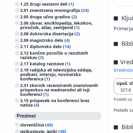
1.25
drugi sestavni deli (
1
)
2.01
znanstvena monografija (
24
)
2.05
drugo učno gradivo (
2
)
Klj
2.06
slovar, enciklopedija, leksikon,
priročnik, atlas, zemljevid (
1
)
Primerjal
2.08
doktorska disertacija (
2
)
2.09
magistrsko delo (
4
)
Bibl
2.11
diplomsko delo (
14
)
2.12
končno poročilo o rezultatih
raziskav (
3
)
Vred
2.17
katalog razstave (
1
)
Vrednote
2.19
radijska ali televizijska oddaja,
podkast, intervju, novinarska
konferenca (
1
)
Upoš. tč
2.31
zbornik recenziranih znanstvenih
327,6
prispevkov na mednarodni ali tuji
konferenci (
1
)
Podatki za 
3.15
prispevek na konferenci brez
natisa (
4
)
Podatki z
Predmet
slovenščina (
46
)
Bibl
jezikoslovje, jeziki (
38
)