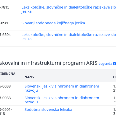
6-7815
Leksikološke, slovnične in dialektološke raziskave s
jezika
6-8960
Slovarji sodobnega knjižnega jezika
6-6594
Leksikološke, slovnične in dialektološke raziskave s
jezika
skovalni in infrastrukturni programi ARIS
Legenda
VIDENČNA
.
NAZIV
O
6-0038
Slovenski jezik v sinhronem in diahronem
1
razvoju
3
6-0038
Slovenski jezik v sinhronem in diahronem
1
razvoju
3
0-0501-
Sodobna slovenska leksika
1
618
3