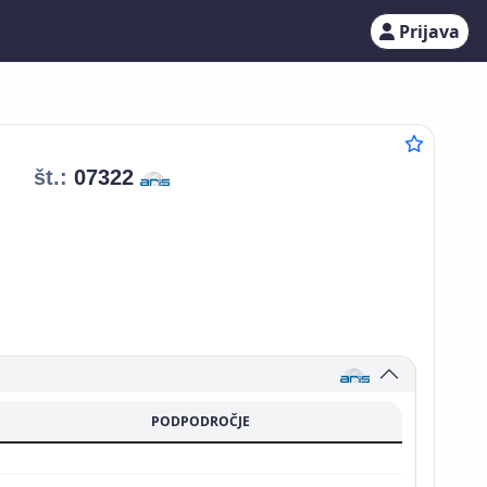
Prijava
št.:
07322
PODPODROČJE