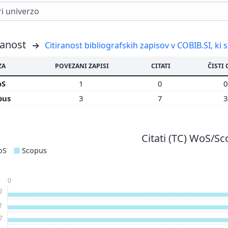
ranost
Citiranost bibliografskih zapisov v COBIB.SI, ki 
ZA
POVEZANI ZAPISI
CITATI
ČISTI 
oS
1
0
pus
3
7
Citati (TC) WoS/S
oS
Scopus
0
2
1
7