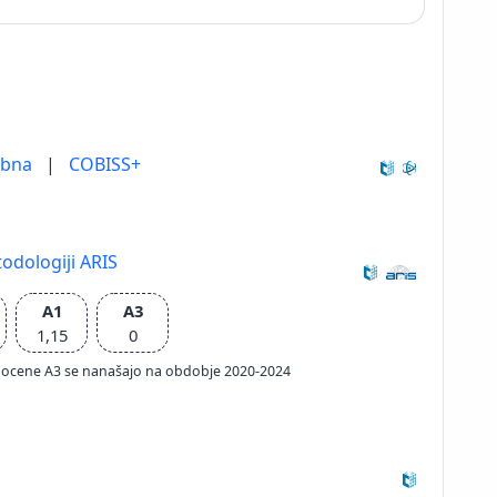
ebna
|
COBISS+
odologiji ARIS
A1
A3
1,15
0
ačun ocene A3 se nanašajo na obdobje 2020-2024