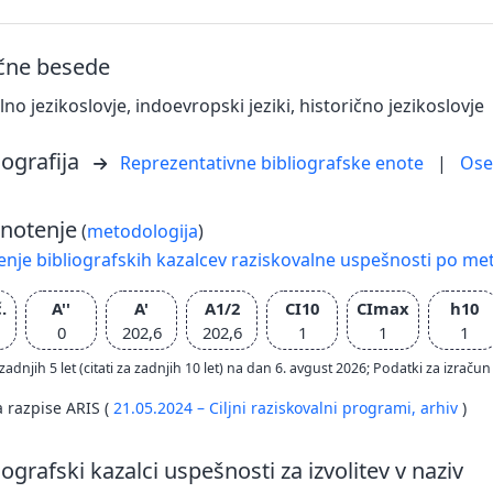
učne besede
no jezikoslovje, indoevropski jeziki, historično jezikoslovje
iografija
Reprezentativne bibliografske enote
|
Os
notenje
(
metodologija
)
nje bibliografskih kazalcev raziskovalne uspešnosti po met
.
A''
A'
A1/2
CI10
CImax
h10
0
202,6
202,6
1
1
1
zadnjih 5 let (citati za zadnjih 10 let) na dan 6. avgust 2026; Podatki za izr
a razpise ARIS (
21.05.2024 – Ciljni raziskovalni programi,
arhiv
)
iografski kazalci uspešnosti za izvolitev v naziv