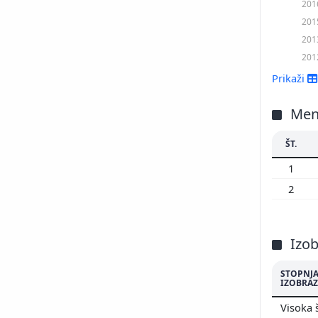
201
201
201
201
Prikaži
Men
ŠT.
1
2
Izo
STOPNJ
IZOBRAZ
Visoka 