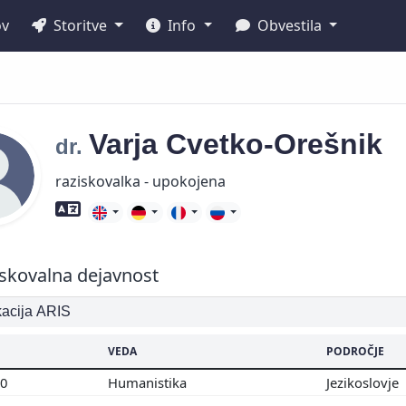
ov
Storitve
Info
Obvestila
Varja
Cvetko-Orešnik
dr.
raziskovalka - upokojena
Znanje tujih jezikov
skovalna dejavnost
ikacija ARIS
VEDA
PODROČJE
00
Humanistika
Jezikoslovje