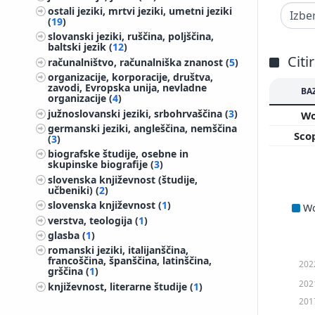
ostali jeziki, mrtvi jeziki, umetni jeziki
(
19
)
slovanski jeziki, ruščina, poljščina,
baltski jezik (
12
)
Citi
računalništvo, računalniška znanost (
5
)
organizacije, korporacije, društva,
zavodi, Evropska unija, nevladne
BA
organizacije (
4
)
južnoslovanski jeziki, srbohrvaščina (
3
)
W
germanski jeziki, angleščina, nemščina
Sco
(
3
)
biografske študije, osebne in
skupinske biografije (
3
)
slovenska književnost (študije,
učbeniki) (
2
)
slovenska književnost (
1
)
W
verstva, teologija (
1
)
glasba (
1
)
romanski jeziki, italijanščina,
francoščina, španščina, latinščina,
202
grščina (
1
)
202
književnost, literarne študije (
1
)
201