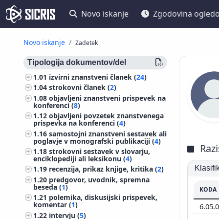
Novo iskanje
Zgodovina ogled
Novo iskanje
Zadetek
Tipologija dokumentov/del
1.01
izvirni znanstveni članek (
24
)
1.04
strokovni članek (
2
)
1.08
objavljeni znanstveni prispevek na
konferenci (
8
)
1.12
objavljeni povzetek znanstvenega
prispevka na konferenci (
4
)
1.16
samostojni znanstveni sestavek ali
poglavje v monografski publikaciji (
4
)
Razi
1.18
strokovni sestavek v slovarju,
enciklopediji ali leksikonu (
4
)
Klasif
1.19
recenzija, prikaz knjige, kritika (
2
)
1.20
predgovor, uvodnik, spremna
beseda (
1
)
KODA
1.21
polemika, diskusijski prispevek,
komentar (
1
)
6.05.
1.22
intervju (
5
)