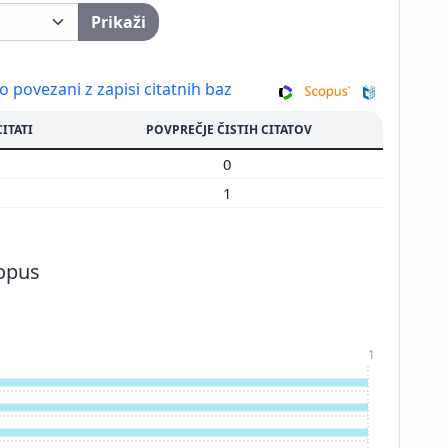
Prikaži
so povezani z zapisi citatnih baz
CITATI
POVPREČJE ČISTIH CITATOV
0
0
3
1
copus
1