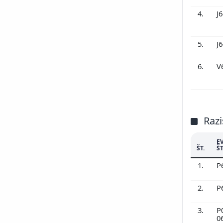
4.
J
5.
J
6.
V
Razi
E
ŠT.
ŠT
1.
P
2.
P
3.
P
0