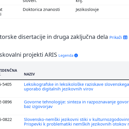
sloven.
knj.
at
Doktorica znanosti
Jezikoslovje
ti
orske disertacije in druga zaključna dela
Prikaži
skovalni projekti ARIS
Legenda
VIDENČNA
.
NAZIV
6-5405
Leksikografske in leksikološke raziskave slovenskega 
uporabo digitalnih jezikovnih virov
2-0896
Govorne tehnologije: sinteza in razpoznavanje govor
baz izgovorjav
5-0822
Slovensko-nemški jezikovni stiki v kulturnozgodovin
Prispevki k problematiki nemških jezikovnih otokov