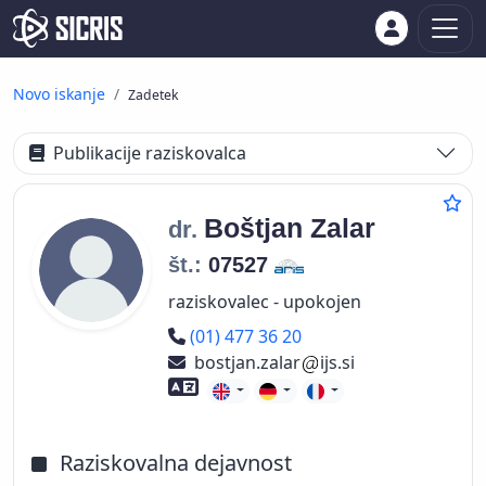
Novo iskanje
Zadetek
Publikacije raziskovalca
Boštjan
Zalar
dr.
št.:
07527
raziskovalec - upokojen
Telefon
(01) 477 36 20
bostjan.zalar
ijs.si
Znanje tujih jezikov
Raziskovalna dejavnost