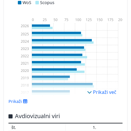
WoS
Scopus
0
25
50
75
100
125
150
175
200
2026
2025
2024
2023
2022
2021
2020
2019
2018
Prikaži več
2017
2016
Prikaži
2015
2014
Avdiovizualni viri
2013
1.
2012