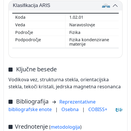
Klasifikacija ARIS
1.02.01
Naravoslovje
Fizika
Fizika kondenzirane
materije
Ključne besede
Vodikova vez, strukturna stekla, orientacijska
stekla, tekoči kristali, jedrska magnetna resonanca
Bibliografija
Reprezentativne
bibliografske enote
|
Osebna
|
COBISS+
Vrednotenje
(
metodologija
)