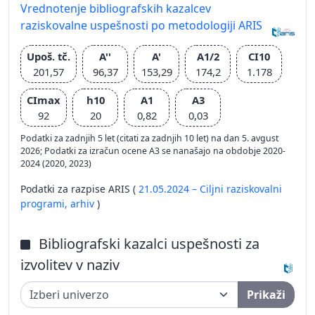
Vrednotenje bibliografskih kazalcev
raziskovalne uspešnosti po metodologiji ARIS
Upoš. tč.
A''
A'
A1/2
CI10
201,57
96,37
153,29
174,2
1.178
CImax
h10
A1
A3
92
20
0,82
0,03
Podatki za zadnjih 5 let (citati za zadnjih 10 let) na dan 5. avgust
2026; Podatki za izračun ocene A3 se nanašajo na obdobje 2020-
2024 (2020, 2023)
Podatki za razpise ARIS (
21.05.2024 – Ciljni raziskovalni
programi,
arhiv
)
Bibliografski kazalci uspešnosti za
izvolitev v naziv
Prikaži