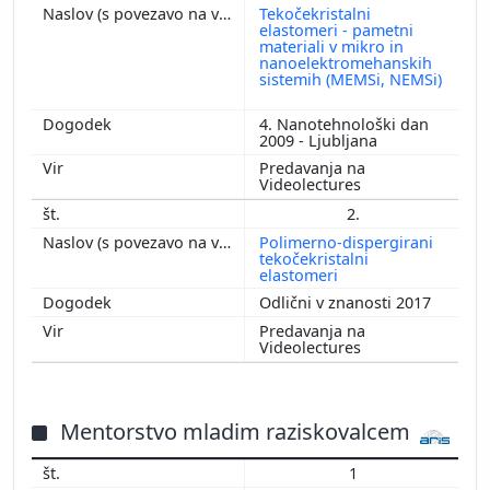
Tekočekristalni
2011
elastomeri - pametni
materiali v mikro in
2010
nanoelektromehanskih
2009
sistemih (MEMSi, NEMSi)
2008
4. Nanotehnološki dan
2007
2009 - Ljubljana
2006
Predavanja na
2005
Videolectures
2004
2.
2003
Polimerno-dispergirani
tekočekristalni
2002
elastomeri
2001
Odlični v znanosti 2017
2000
Predavanja na
Videolectures
1999
1998
1997
Mentorstvo mladim raziskovalcem
1996
1995
1
1994