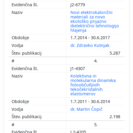
J2-6779
Novi elektrokalorični
materiali za novo
ekološko prijazno
dielektrično tehnologijo
hlajenja
1.7.2014 - 30.6.2017
dr. Zdravko Kutnjak
5.287
4.
J1-4307
Kolektivna in
molekularna dinamika
fotoobčutljivih
tekočekristalnih
elastomerov
1.7.2011 - 30.6.2014
dr. Martin Čopič
2.198
5.
L2-4205