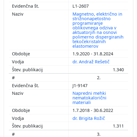
L1-2607
Magnetno, električno in
strižnonapetostno
programiranje
oblikovnega odziva v
aktuatorjih na osnovi
polimerno dispergiranih
tekočekristalnih
elastomerov
1.9.2020 - 31.8.2024
dr. Andraž Rešetič
1.340
2.
J1-9147
Napredni mehki
nematokalorični
materiali
1.7.2018 - 30.6.2022
dr. Brigita Rožič
1.311
3.