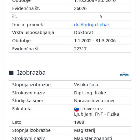
1.10.2008 - 8.6.2010
26026
5
dr. Andrija Lebar
Doktorat
1.1.2002 - 31.3.2006
22317
Izobrazba
Visoka šola
Dipl. ing. fizike
Naravoslovna smer
Univerza v
Ljubljani, FNT - Fizika
1988
Magisterij
Magister znanosti