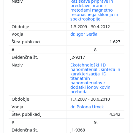
Raziskave priprave in
predelave hrane z
metodami magnetno
resonačnega slikanja in
spektroskopije
1.5.2009 - 30.4.2012
dr. Igor Serša
1.627
8.
J2-9217
Ekotehnološki 1D
nanomateriali: sinteza in
karakterizacija 1D
titanatnih
nanomaterialov z
dodatki ionov kovin
prehoda
1.7.2007 - 30.6.2010
dr. Polona Umek
4.342
9.
J1-9368