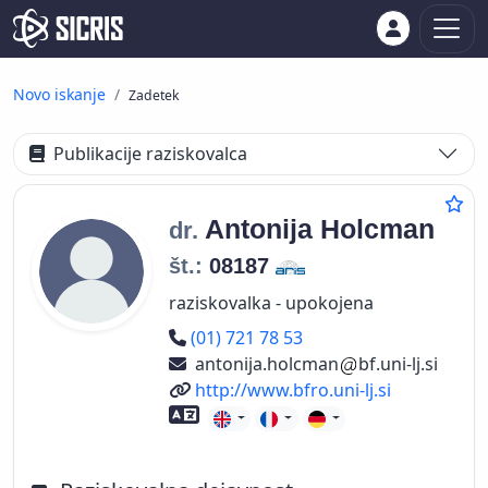
Novo iskanje
Zadetek
Publikacije raziskovalca
Antonija
Holcman
dr.
št.:
08187
raziskovalka - upokojena
Telefon
(01) 721 78 53
antonija.holcman
bf.uni-lj.si
Spletni naslov
http://www.bfro.uni-lj.si
Znanje tujih jezikov