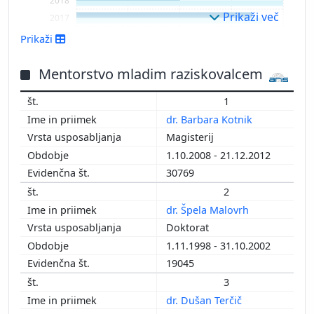
2018
Prikaži več
2017
2016
Prikaži
2015
2014
Mentorstvo mladim raziskovalcem
2013
1
2012
dr. Barbara Kotnik
2011
Magisterij
2010
1.10.2008 - 21.12.2012
2009
30769
2008
2
2006
dr. Špela Malovrh
2005
Doktorat
2004
1.11.1998 - 31.10.2002
2003
19045
2002
2001
3
2000
dr. Dušan Terčič