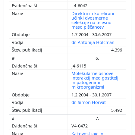
L4-6042
Direktni in korelirani
učinki dvosmerne
selekcije na telesno
maso piščancev
1.7.2004 - 30.6.2007
dr. Antonija Holcman
4.396
6.
J4-6115
Molekularne osnove
interakcij med gostitelji
in patogenimi
mikroorganizmi
1.2.2004 - 30.1.2007
dr. Simon Horvat
5.492
7.
V4-0472
Kakovost jajc in