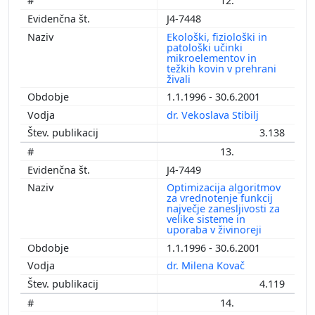
12.
J4-7448
Ekološki, fiziološki in
patološki učinki
mikroelementov in
težkih kovin v prehrani
živali
1.1.1996 - 30.6.2001
dr. Vekoslava Stibilj
3.138
13.
J4-7449
Optimizacija algoritmov
za vrednotenje funkcij
največje zanesljivosti za
velike sisteme in
uporaba v živinoreji
1.1.1996 - 30.6.2001
dr. Milena Kovač
4.119
14.