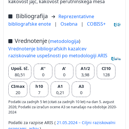
kakovost jajc, kakovost perutninskega mesa
Bibliografija
Reprezentativne
bibliografske enote
|
Osebna
|
COBISS+
Vrednotenje
(
metodologija
)
Vrednotenje bibliografskih kazalcev
raziskovalne uspešnosti po metodologiji ARIS
Upoš. tč.
A''
A'
A1/2
CI10
80,51
0
0
3,98
128
CImax
h10
A1
A3
20
7
0,21
0
Podatki za zadnjih 5 let (citati za zadnjih 10 let) na dan 5. avgust
2026; Podatki za izračun ocene A3 se nanašajo na obdobje 2020-
2024
Podatki za razpise ARIS (
21.05.2024 – Ciljni raziskovalni
programi,
arhiv
)