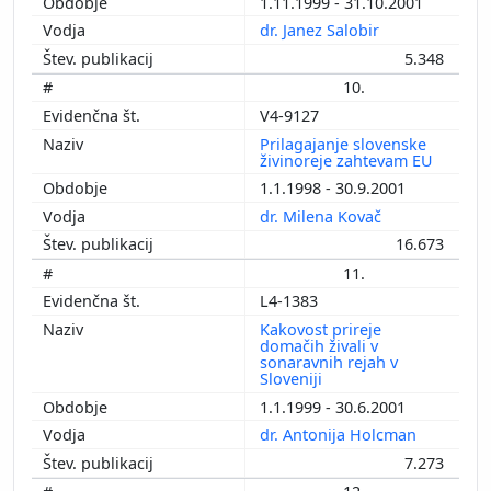
1.11.1999 - 31.10.2001
dr. Janez Salobir
5.348
10.
V4-9127
Prilagajanje slovenske
živinoreje zahtevam EU
1.1.1998 - 30.9.2001
dr. Milena Kovač
16.673
11.
L4-1383
Kakovost prireje
domačih živali v
sonaravnih rejah v
Sloveniji
1.1.1999 - 30.6.2001
dr. Antonija Holcman
7.273