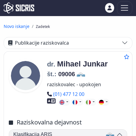
Novo iskanje
Zadetek
Publikacije raziskovalca
Mihael
Junkar
dr.
št.:
09006
raziskovalec - upokojen
Telefon
(01) 477 12 00
Znanje tujih jezikov
Raziskovalna dejavnost
Klasifikacija ARIS