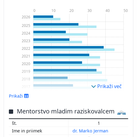
0
10
20
30
40
50
2026
2025
2024
2023
2022
2021
2020
2019
2018
Prikaži več
2017
2016
Prikaži
2015
2014
Mentorstvo mladim raziskovalcem
2013
1
2012
dr. Marko Jerman
2011