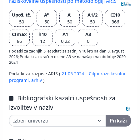
raziskovalne uspešnosti po metodologiji ARIS
Upoš. tč.
A''
A'
A1/2
CI10
50
50
50
50
366
CImax
h10
A1
A3
86
12
0,22
0
Podatki za zadnjih 5 let (citati za zadnjih 10 let) na dan 8. avgust
2026; Podatki za izračun ocene A3 se nanašajo na obdobje 2020-
2024
Podatki za razpise ARIS (
21.05.2024 – Ciljni raziskovalni
programi,
arhiv
)
Bibliografski kazalci uspešnosti za
izvolitev v naziv
Prikaži