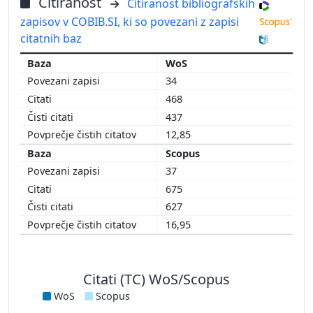
Citiranost
Citiranost bibliografskih
zapisov v COBIB.SI, ki so povezani z zapisi
citatnih baz
WoS
34
468
437
12,85
Scopus
37
675
627
16,95
Citati (TC) WoS/Scopus
WoS
Scopus