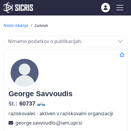
Novo iskanje
Zadetek
Nimamo podatkov o publikacijah.
George
Savvoudis
št.:
60737
raziskovalec - aktiven v raziskovalni organizaciji
george.savvoudlis
iam.upr.si