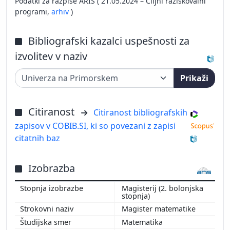
Podatki za razpise ARIS ( 21.05.2024 – Ciljni raziskovalni
programi,
arhiv
)
Bibliografski kazalci uspešnosti za
izvolitev v naziv
Prikaži
Citiranost
Citiranost bibliografskih
zapisov v COBIB.SI, ki so povezani z zapisi
citatnih baz
Izobrazba
Magisterij (2. bolonjska
stopnja)
Magister matematike
Matematika